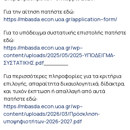
Για την αίτηση πατήστε εδώ:
https
://
mbasda
.
econ
.
uoa
.
gr
/
application
–
form
/
Για το υπόδειγμα συστατικής επιστολής πατήστε
εδώ:
https
://
mbasda
.
econ
.
uoa
.
gr
/
wp
–
content
/
uploads
/2025/05/2025-ΥΠΟΔΕΙΓΜΑ-
ΣΥΣΤΑΤΙΚΗΣ.
pdf
_______
Για περισσότερες πληροφορίες για τα κριτήρια
επιλογής, απαραίτητα δικαιολογητικά, δίδακτρα,
και τυχόν έκπτωση ή απαλλαγή από αυτά
πατήστε εδώ:
https
://
mbasda
.
econ
.
uoa
.
gr
/
wp
–
content
/
uploads
/2026/03/Πρόσκληση-
υποψηφιοτήτων-2026-2027.
pdf