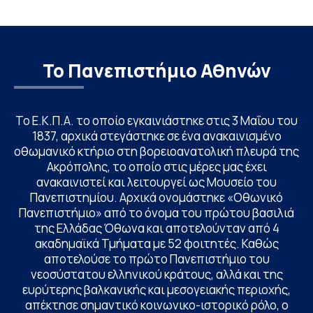
Το Πανεπιστήμιο Αθηνών
Το Ε.Κ.Π.Α. το οποίο εγκαινιάστηκε στις 3 Μαΐου του
1837, αρχικά στεγάστηκε σε ένα ανακαινισμένο
οθωμανικό κτήριο στη βορειοανατολική πλευρά της
Ακρόπολης, το οποίο στις μέρες μας έχει
ανακαινιστεί και λειτουργεί ως Μουσείο του
Πανεπιστημίου. Αρχικά ονομάστηκε «Οθωνικό
Πανεπιστήμιο» από το όνομα του πρώτου βασιλιά
της Ελλάδας Όθωνα και αποτελούνταν από 4
ακαδημαϊκά Τμήματα με 52 φοιτητές. Καθώς
αποτελούσε το πρώτο Πανεπιστήμιο του
νεοσύστατου ελληνικού κράτους, αλλά και της
ευρύτερης βαλκανικής και μεσογειακής περιοχής,
απέκτησε σημαντικό κοινωνικο-ιστορικό ρόλο, ο