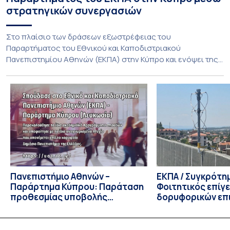
στρατηγικών συνεργασιών
Στο πλαίσιο των δράσεων εξωστρέφειας του
Παραρτήματος του Εθνικού και Καποδιστριακού
Πανεπιστημίου Αθηνών (ΕΚΠΑ) στην Κύπρο και ενόψει της
έναρξης των προπτυχιακών προγραμμάτων σπουδών του
Τμήματος Οικονομικών Επιστημών και του Τμήματος
Διοίκησης Επιχειρήσεων και Οργανισμών τον Σεπτέμβριο
του 2026, ο Κοσμήτορας της Σχολής Οικονομικών και
Πολιτικών Επιστημών, Καθηγητής Νικόλαος Ηρειώτης, και ο
Πρόεδρος του Τμήματος […]
Πανεπιστήμιο Αθηνών –
ΕΚΠΑ / Συγκρότη
Παράρτημα Κύπρου: Παράταση
Φοιτητικός επίγ
προθεσμίας υποβολής
δορυφορικών επι
εκδήλωσης ενδιαφέροντος
λειτουργία!
υποψηφίων