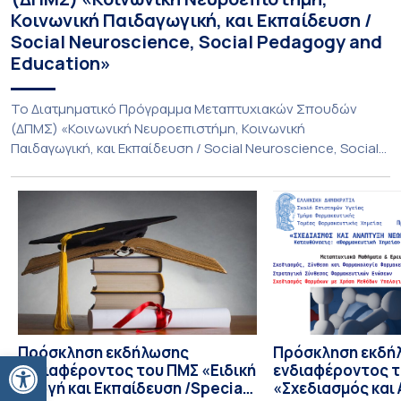
Κοινωνική Παιδαγωγική, και Εκπαίδευση /
Social Neuroscience, Social Pedagogy and
Education»
Το Διατμηματικό Πρόγραμμα Μεταπτυχιακών Σπουδών
(ΔΠΜΣ) «Κοινωνική Νευροεπιστήμη, Κοινωνική
Παιδαγωγική, και Εκπαίδευση / Social Neuroscience, Social
Pedagogy and Education» υλοποιείται με τη συνεργασία
του Παιδαγωγικού Τμήματος Δημοτικής Εκπαίδευσης, της
Ιατρικής Σχολής και του Τμήματος Βιολογίας του Εθνικού
και Καποδιστριακού Πανεπιστημίου Αθηνών (ΕΚΠΑ),
Πρόκειται για ένα διεπιστημονικό και πρωτοποριακό
Μεταπτυχιακό Πρόγραμμα, αντίστοιχο με μεταπτυχιακά
προγράμματα όπως […]
Πρόσκληση εκδήλωσης
Πρόσκληση εκδή
Ανοίξτε τη γραμμή εργαλείων
ενδιαφέροντος του ΠΜΣ «Ειδική
ενδιαφέροντος 
Αγωγή και Εκπαίδευση /Special
«Σχεδιασμός και