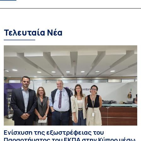
Education and Instruction» του
Φαρμακευτικών 
Παιδαγωγικού Τμήματος
Τμήματος Φαρμα
Δημοτικής Εκπαίδευσης
Τελευταία Νέα
Ενίσχυση της εξωστρέφειας του
Παραρτήματος του ΕΚΠΑ στην Κύπρο μέσω