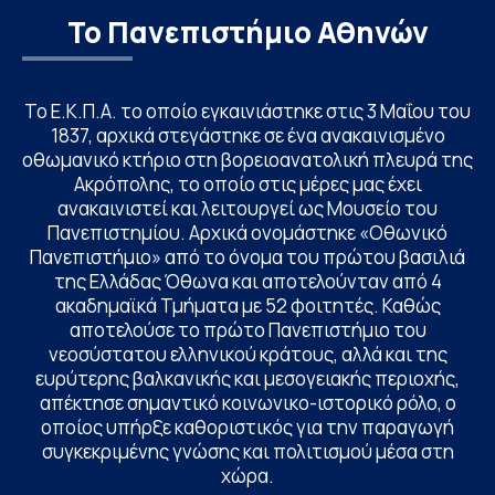
Το Πανεπιστήμιο Αθηνών
Το Ε.Κ.Π.Α. το οποίο εγκαινιάστηκε στις 3 Μαΐου του
1837, αρχικά στεγάστηκε σε ένα ανακαινισμένο
οθωμανικό κτήριο στη βορειοανατολική πλευρά της
Ακρόπολης, το οποίο στις μέρες μας έχει
ανακαινιστεί και λειτουργεί ως Μουσείο του
Πανεπιστημίου. Αρχικά ονομάστηκε «Οθωνικό
Πανεπιστήμιο» από το όνομα του πρώτου βασιλιά
της Ελλάδας Όθωνα και αποτελούνταν από 4
ακαδημαϊκά Τμήματα με 52 φοιτητές. Καθώς
αποτελούσε το πρώτο Πανεπιστήμιο του
νεοσύστατου ελληνικού κράτους, αλλά και της
ευρύτερης βαλκανικής και μεσογειακής περιοχής,
απέκτησε σημαντικό κοινωνικο-ιστορικό ρόλο, ο
οποίος υπήρξε καθοριστικός για την παραγωγή
συγκεκριμένης γνώσης και πολιτισμού μέσα στη
χώρα.