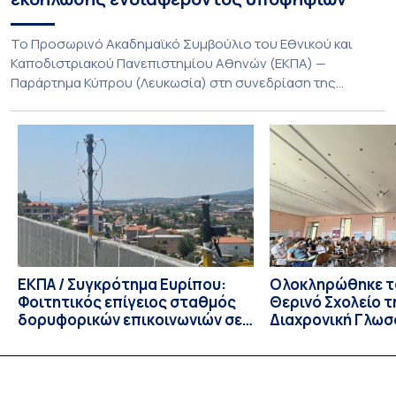
Το Προσωρινό Ακαδημαϊκό Συμβούλιο του Εθνικού και
Καποδιστριακού Πανεπιστημίου Αθηνών (ΕΚΠΑ) —
Παράρτημα Κύπρου (Λευκωσία) στη συνεδρίαση της
Πέμπτης 23 Ιουλίου 2026, αποφασίζει ομόφωνα την
παράταση της προθεσμίας υποβολής εκδήλωσης
ενδιαφέροντος για την φοίτηση σε Προγράμματα Σπουδών,
Τμημάτων του Πανεπιστημίου μας στο Παράρτημα Κύπρου
για το ακαδημαϊκό έτος 2026-2027, έως τη Δευτέρα 31
Αυγούστου 2026. […]
ΕΚΠΑ / Συγκρότημα Ευρίπου:
Ολοκληρώθηκε το
Φοιτητικός επίγειος σταθμός
Θερινό Σχολείο τ
δορυφορικών επικοινωνιών σε
Διαχρονική Γλωσ
λειτουργία!
CIVIS BIP Course
Linguistics in th
με συντονισμό τ