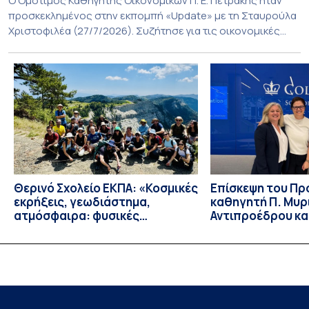
O Ομότιμος Καθηγητής Οικονομικών Π. Ε. Πετράκης ήταν
προσκεκλημένος στην εκπομπή «Update» με τη Σταυρούλα
Χριστοφιλέα (27/7/2026). Συζήτησε για τις οικονομικές
συνέπειες στην ενέργεια για την Ελλάδα και, γενικότερα, την
Ευρώπη από τις εξελίξεις στον πόλεμο ΗΠΑ – Ιράν, καθώς
και για τη διακύμανση των τιμών στα καύσιμα. Για να δείτε τη
συνέντευξη, πατήστε εδώ.
Θερινό Σχολείο ΕΚΠΑ: «Κοσμικές
Eπίσκεψη του Π
εκρήξεις, γεωδιάστημα,
καθηγητή Π. Μυρ
ατμόσφαιρα: φυσικές
Αντιπροέδρου κα
ιδιότητες, σύζευξη και
Καϊτελίδου του 
βιολογικές επιδράσεις»
Νοσηλευτικής το
Johns Hopkins Un
Columbia Univers