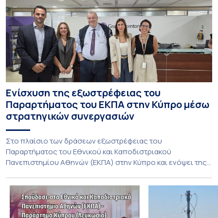
Ενίσχυση της εξωστρέφειας του
Παραρτήματος του ΕΚΠΑ στην Κύπρο μέσω
στρατηγικών συνεργασιών
Στο πλαίσιο των δράσεων εξωστρέφειας του
Παραρτήματος του Εθνικού και Καποδιστριακού
Πανεπιστημίου Αθηνών (ΕΚΠΑ) στην Κύπρο και ενόψει της
έναρξης των προπτυχιακών προγραμμάτων σπουδών του
Τμήματος Οικονομικών Επιστημών και του Τμήματος
Διοίκησης Επιχειρήσεων και Οργανισμών τον Σεπτέμβριο
του 2026, ο Κοσμήτορας της Σχολής Οικονομικών και
Πολιτικών Επιστημών, Καθηγητής Νικόλαος Ηρειώτης, και ο