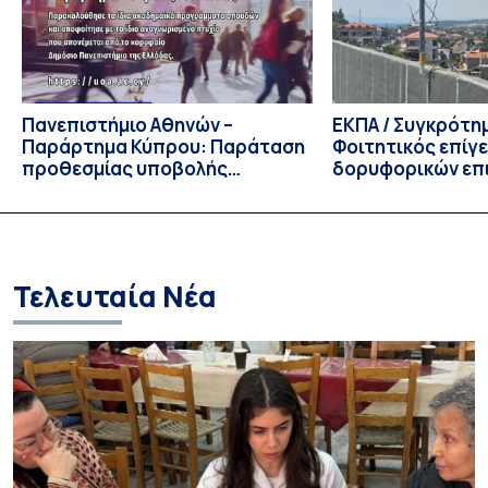
Πρόεδρος του Τμήματος […]
Πανεπιστήμιο Αθηνών –
ΕΚΠΑ / Συγκρότη
Παράρτημα Κύπρου: Παράταση
Φοιτητικός επίγ
προθεσμίας υποβολής
δορυφορικών επι
εκδήλωσης ενδιαφέροντος
λειτουργία!
υποψηφίων
Τελευταία Νέα