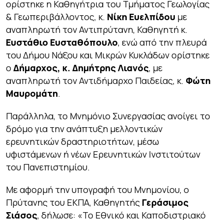
ορίστηκε η Καθηγήτρια του Τμήματος Γεωλογίας
& Γεωπεριβάλλοντος, κ.
Νίκη Ευελπίδου
με
αναπληρωτή τον Αντιπρύτανη, Καθηγητή κ.
Ευστάθιο Ευσταθόπουλο
, ενώ από την πλευρά
του Δήμου Νάξου και Μικρών Κυκλάδων ορίστηκε
ο
Δήμαρχος, κ. Δημήτρης Λιανός
, με
αναπληρωτή τον Αντιδήμαρχο Παιδείας, κ.
Φώτη
Μαυρομάτη
.
Παράλληλα, το Μνημόνιο Συνεργασίας ανοίγει το
δρόμο για την ανάπτυξη μελλοντικών
ερευνητικών δραστηριοτήτων, μέσω
υφιστάμενων ή νέων Ερευνητικών Ινστιτούτων
του Πανεπιστημίου.
Με αφορμή την υπογραφή του Μνημονίου, ο
Πρύτανης του ΕΚΠΑ, Καθηγητής
Γεράσιμος
Σιάσος
, δήλωσε: «
Το Εθνικό και Καποδιστριακό