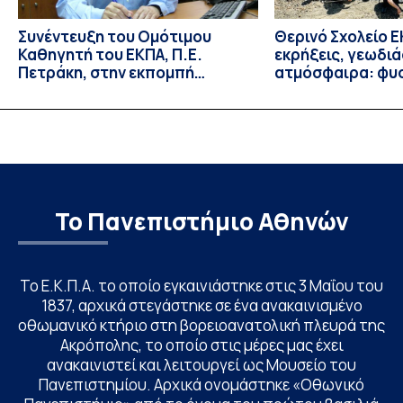
Συνέντευξη του Ομότιμου
Θερινό Σχολείο Ε
Καθηγητή του ΕΚΠΑ, Π.Ε.
εκρήξεις, γεωδι
Πετράκη, στην εκπομπή
ατμόσφαιρα: φυ
“Update” στην ΕΡΤ
ιδιότητες, σύζευ
βιολογικές επιδ
Το Πανεπιστήμιο Αθηνών
Το Ε.Κ.Π.Α. το οποίο εγκαινιάστηκε στις 3 Μαΐου του
1837, αρχικά στεγάστηκε σε ένα ανακαινισμένο
οθωμανικό κτήριο στη βορειοανατολική πλευρά της
Ακρόπολης, το οποίο στις μέρες μας έχει
ανακαινιστεί και λειτουργεί ως Μουσείο του
Πανεπιστημίου. Αρχικά ονομάστηκε «Οθωνικό