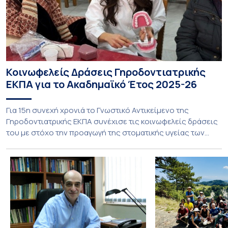
Κοινωφελείς Δράσεις Γηροδοντιατρικής
ΕΚΠΑ για το Ακαδημαϊκό Έτος 2025-26
Για 15η συνεχή χρονιά το Γνωστικό Αντικείμενο της
Γηροδοντιατρικής ΕΚΠΑ συνέχισε τις κοινωφελείς δράσεις
του με στόχο την προαγωγή της στοματικής υγείας των
ευάλωτων ηλικιωμένων συμπολιτών μας. Το πρόγραμμα της
υποχρεωτικής «κοινωφελούς μάθησης» στο μάθημα της
Γηροδοντιατρικής 10ου εξαμήνου, περιλάμβανε
εκπαιδευτικές δραστηριότητες στο Γηροκομείο-
Πτωχοκομείο Αθηνών, στο Οδοντιατρικό Τμήμα/Μονάδα
ΑΜΕΑ Ενηλίκων Ασκληπιείου Βούλας, στο Κέντρο
Γηριατρικής […]