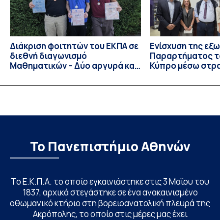
Διάκριση φοιτητών του ΕΚΠΑ σε
Ενίσχυση της εξ
διεθνή διαγωνισμό
Παραρτήματος τ
Μαθηματικών – Δύο αργυρά και
Κύπρο μέσω στρ
ένα χάλκινο μετάλλιο
συνεργασιών
Το Πανεπιστήμιο Αθηνών
Το Ε.Κ.Π.Α. το οποίο εγκαινιάστηκε στις 3 Μαΐου του
1837, αρχικά στεγάστηκε σε ένα ανακαινισμένο
οθωμανικό κτήριο στη βορειοανατολική πλευρά της
Ακρόπολης, το οποίο στις μέρες μας έχει