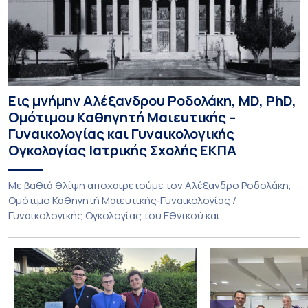
Εις μνήμην Αλέξανδρου Ροδολάκη, MD, PhD,
Ομότιμου Καθηγητή Μαιευτικής –
Γυναικολογίας και Γυναικολογικής
Ογκολογίας Ιατρικής Σχολής ΕΚΠΑ
Με βαθιά θλίψη αποχαιρετούμε τον Αλέξανδρο Ροδολάκη,
Ομότιμο Καθηγητή Μαιευτικής‑Γυναικολογίας /
Γυναικολογικής Ογκολογίας του Εθνικού και
Καποδιστριακού Πανεπιστημίου Αθηνών και επί σειρά ετών
Διευθυντή της Α’ Μαιευτικής και Γυναικολογικής Κλινικής,
στο Νοσοκομείο «Αλεξάνδρα». Η διαδρομή του υπήρξε
συνεχής και ανοδική μέσα στην ίδια Κλινική, την οποία
υπηρέτησε από κάθε θέση: Επιμελητής Β’ Ε.Σ.Υ.
(1997‑2002), Επίκουρος […]