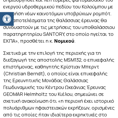
ενεργού υδροθερμικού πεδίου του Κολούμπου με
Ανοίξτε τη γραμμή εργαλείων
τη χρήση νέων καινοτόμων υποβρύχιων ρομπότ.
«Τα αποτελέσματα της θαλάσσιας έρευνας θα
συνδυαστούν με τις μετρήσεις του υποθαλάσσιου
παρατηρητηρίου SANTORY, στο οποίο ηγείται το
ΕΚΠΑ», προσθέτει η κ.
Νομικού
.
Σχετικά με την επιλογή της περιοχής για τη
διεξαγωγή της αποστολής MSM132, ο επικεφαλής
επιστήμονας, καθηγητής Κρίστιαν Μπερντ
(Christian Berndt), ο οποίος είναι επικεφαλής
της Ερευνητικής Μονάδας Θαλάσσιας
Γεωδυναμικής του Κέντρου Ωκεάνιας Έρευνας
GEOMAR Helmholtz του Κιέλου, σημειώνει σε
σχετική ανακοίνωση ότι «η περιοχή έχει ιστορικό
πολυάριθμων ηφαιστειακών εκρήξεων, ορισμένες
από τις οποίες ήταν ιδιαίτερα εκρηκτικές στο