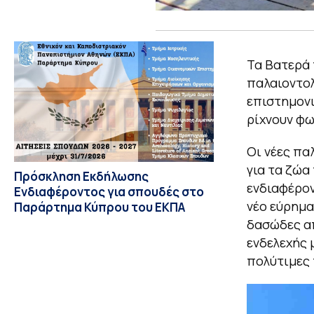
Τα Βατερά 
παλαιοντολ
επιστημονι
ρίχνουν φω
Οι νέες πα
για τα ζώα
Πρόσκληση Εκδήλωσης
ενδιαφέρον
Ενδιαφέροντος για σπουδές στο
νέο εύρημα
Παράρτημα Κύπρου του ΕΚΠΑ
δασώδες απ
ενδελεχής 
πολύτιμες 