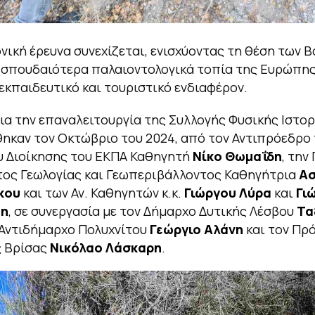
νική έρευνα συνεχίζεται, ενισχύοντας τη θέση των 
 σπουδαιότερα παλαιοντολογικά τοπία της Ευρώπης
εκπαιδευτικό και τουριστικό ενδιαφέρον.
για την επαναλειτουργία της Συλλογής Φυσικής Ιστορ
θηκαν τον Οκτώβριο του 2024, από τον Αντιπρόεδρο
υ Διοίκησης του ΕΚΠΑ Καθηγητή
Νίκο Θωμαΐδη
, την
τος Γεωλογίας και Γεωπεριβάλλοντος Καθηγήτρια
Ασ
κου
και των Αν. Καθηγητών κ.κ.
Γιώργου Λύρα
και
Γι
τη
, σε συνεργασία με τον Δήμαρχο Δυτικής Λέσβου
Τα
Αντιδήμαρχο Πολυχνίτου
Γεώργιο Αλάνη
και τον Πρ
ς Βρίσας
Νικόλαο Λάσκαρη
.