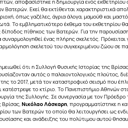
πτών, αποφασίστηκε η δημιουργία ενός εκθετηρίου 
ν Βατερών. Εκεί θα εκτίθενται χαρακτηριστικά απ
ριοχή, όπως γαζέλες, άγρια άλογα, μαμούθ και μαστ
τά. Το εμβληματικότερο έκθεμα του εκθετηρίου θα 
ς δίποδος πίθηκος των Βατερών. Για την παρουσίασ
 συναρμολογηθεί ένας πλήρης σκελετός. Πρόκειται 
ρμολόγηση σκελετού του συγκεκριμένου ζώου σε π
σημειωθεί ότι η Συλλογή Φυσικής Ιστορίας της Βρίσας
υσίαζονταν αυτός ο παλαιοντολογικός πλούτος, διέ
 της το 2017, μετά τον καταστροφικό σεισμό που έπλ
ι κατέστρεψε το κτίριο. Το Πανεπιστήμιο Αθηνών στ
υργία της Συλλογής. Σε συνεργασία με τον Πρόεδρο 
 Βρίσας,
Νικόλαο Λάσκαρη
, προγραμματίστηκε η κ
ρίου των Βατερών το οποίο θα λειτουργήσει ως ενδ
υσίασης και ανάδειξης του πολύτιμου αυτού θησαυ