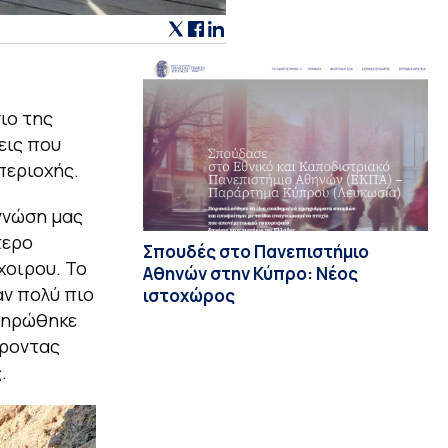
ιο της
εις που
περιοχής.
γνώση μας
τερο
Σπουδές στο Πανεπιστήμιο
χοιρου. Το
Αθηνών στην Κύπρο: Νέος
ν πολύ πιο
ιστοχώρος
κληρώθηκε
έροντας
.