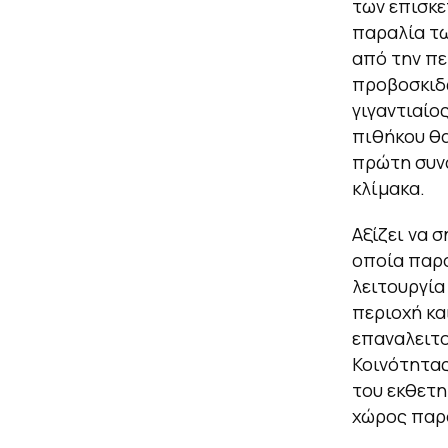
των επισκε
παραλία τω
από την πε
προβοσκιδω
γιγαντιαίο
πιθήκου θα
πρώτη συνα
κλίμακα.
Αξίζει να 
οποία παρο
λειτουργία
περιοχή κα
επαναλειτο
Κοινότητας
του εκθετη
χώρος παρο