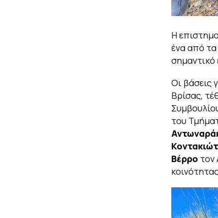
Η επιστημο
ένα από τα
σημαντικό 
Οι βάσεις 
Βρίσας, τέ
Συμβουλίο
του Τμήμα
Αντωναρά
Κοντακιώ
Βέρρο
τον 
κοινότητα