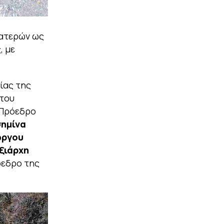
Βατερών ως
, με
ίας της
 του
 Πρόεδρο
ημίνα
ώργου
ξιάρχη
όεδρο της