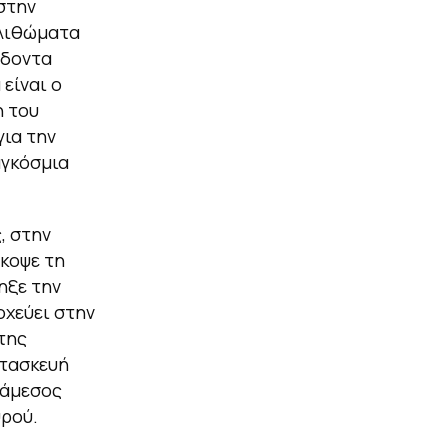
στην
ολιθώματα
όδοντα
είναι ο
η του
για την
αγκόσμια
, στην
κοψε τη
ηξε την
οχεύει στην
της
ατασκευή
ιάμεσος
ρού.