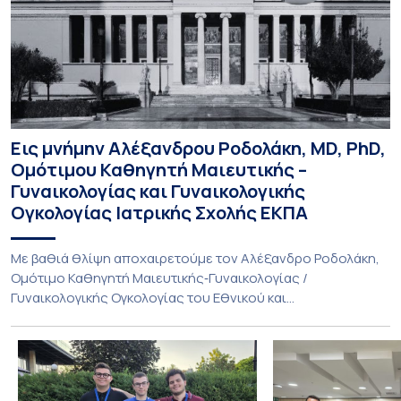
Εις μνήμην Αλέξανδρου Ροδολάκη, MD, PhD,
Ομότιμου Καθηγητή Μαιευτικής –
Γυναικολογίας και Γυναικολογικής
Ογκολογίας Ιατρικής Σχολής ΕΚΠΑ
Με βαθιά θλίψη αποχαιρετούμε τον Αλέξανδρο Ροδολάκη,
Ομότιμο Καθηγητή Μαιευτικής‑Γυναικολογίας /
Γυναικολογικής Ογκολογίας του Εθνικού και
Καποδιστριακού Πανεπιστημίου Αθηνών και επί σειρά ετών
Διευθυντή της Α’ Μαιευτικής και Γυναικολογικής Κλινικής,
στο Νοσοκομείο «Αλεξάνδρα». Η διαδρομή του υπήρξε
συνεχής και ανοδική μέσα στην ίδια Κλινική, την οποία
υπηρέτησε από κάθε θέση: Επιμελητής Β’ Ε.Σ.Υ.