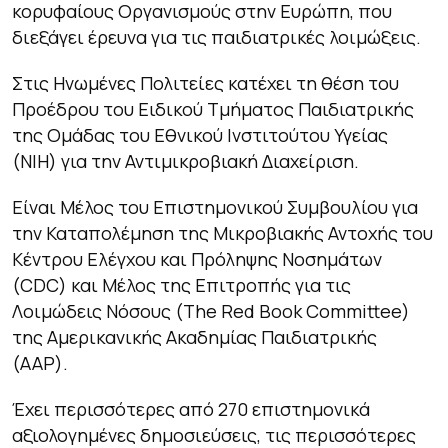
κορυφαίους Οργανισµούς στην Ευρώπη, που
διεξάγει έρευνα για τις παιδιατρικές λοιµώξεις.
Στις Ηνωµένες Πολιτείες κατέχει τη θέση του
Προέδρου του Ειδικού Τµήµατος Παιδιατρικής
της Οµάδας του Εθνικού Ινστιτούτου Υγείας
(NIH) για την Αντιµικροβιακή Διαχείριση.
Είναι Μέλος του Επιστηµονικού Συµβουλίου για
την Καταπολέµηση της Μικροβιακής Αντοχής του
Κέντρου Ελέγχου και Πρόληψης Νοσηµάτων
(CDC) και Μέλος της Επιτροπής για τις
Λοιμώδεις Νόσους (The Red Book Committee)
της Αµερικανικής Ακαδηµίας Παιδιατρικής
(AAP).
Έχει περισσότερες από 270 επιστηµονικά
αξιολογηµένες δηµοσιεύσεις, τις περισσότερες