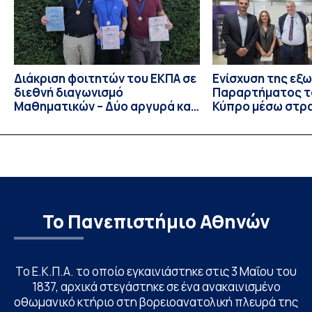
(1997‑2002), Επίκουρος […]
Διάκριση φοιτητών του ΕΚΠΑ σε
Ενίσχυση της εξ
διεθνή διαγωνισμό
Παραρτήματος τ
Μαθηματικών – Δύο αργυρά και
Κύπρο μέσω στρ
ένα χάλκινο μετάλλιο
συνεργασιών
Το Πανεπιστήμιο Αθηνών
Το Ε.Κ.Π.Α. το οποίο εγκαινιάστηκε στις 3 Μαΐου του
1837, αρχικά στεγάστηκε σε ένα ανακαινισμένο
οθωμανικό κτήριο στη βορειοανατολική πλευρά της