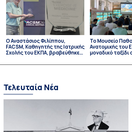
ασθενείς με νεοαγγειακή ηλικιακή εκφύλιση ωχράς, […]
Ο Αναστάσιος Φιλίππου,
Το Μουσείο Παθο
FACSM, Καθηγητής της Ιατρικής
Ανατομικής του Ε
Σχολής του ΕΚΠΑ, βραβεύθηκε
μοναδικό ταξίδι 
με το “Exercise is Medicine”
και την εξέλιξη τ
Global Leadership Award 2026
Τελευταία Νέα