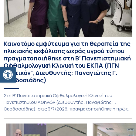
Καινοτόμο εμφύτευμα για τη θεραπεία της
ηλικιακής εκφύλισης ωχράς υγρού τύπου
πραγματοποιήθηκε στη Β’ Πανεπιστημιακή
Οφθαλμολογική Κλινική του ΕΚΠΑ (ΠΓΝ
Ανοίξτε τη γραμμή εργαλείων
“Αττικόν”, Διευθυντής: Παναγιώτης Γ.
Θεοδοσιάδης)
Στη Β’ Πανεπιστημιακή Οφθαλμολογική Κλινική του
Πανεπιστημίου Αθηνών (Διευθυντής: Παναγιώτης Γ.
Θεοδοσιάδης), στις 3/7/2026, πραγματοποιήθηκε η πρώτη
εμφύτευση του ενθέματος Susvimo (Port Delivery System,
PDS) στο πλαίσιο της διεθνούς κλινικής μελέτης Sightspire
σε ασθενή 82 ετών με ηλικιακή εκφύλιση ωχράς υγρού
τύπου. Το ένθεμα αυτό αποτελεί καινοτόμο θεραπεία για