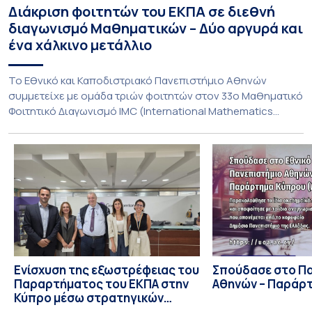
Διάκριση φοιτητών του ΕΚΠΑ σε διεθνή
διαγωνισμό Μαθηματικών – Δύο αργυρά και
ένα χάλκινο μετάλλιο
To Εθνικό και Καποδιστριακό Πανεπιστήμιο Αθηνών
συμμετείχε με ομάδα τριών φοιτητών στον 33ο Μαθηματικό
Φοιτητικό Διαγωνισμό IMC (International Mathematics
Competition), ο οποίος πραγματοποιήθηκε στις 29 και 30
Ιουλίου στο Blagoevgrad της Βουλγαρίας. Σε αυτόν
συμμετείχαν 447 φοιτητές εκπροσωπώντας 135
πανεπιστήμια από 46 χώρες. Από την Ελλάδα, συμμετείχαν
επίσης το Εθνικό Μετσόβιο Πολυτεχνείο, το Αριστοτέλειο
Πανεπιστήμιο […]
Ενίσχυση της εξωστρέφειας του
Σπούδασε στο Π
Παραρτήματος του ΕΚΠΑ στην
Αθηνών – Παράρ
Κύπρο μέσω στρατηγικών
συνεργασιών