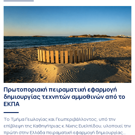
Πρωτοποριακή πειραματική εφαρμογή
δημιουργίας τεχνητών αμμοθινών από το
ΕΚΠΑ
Το Τμήμα Γεωλογίας και Γεωπεριβάλλοντος, υπό την
επίβλεψη της Καθηγήτριας κ. Νίκης Ευελπίδου, υλοποιεί την
πρώτη στην Ελλάδα πειραματική εφαρμογή δημιουργίας