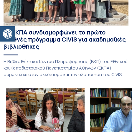
Ανοίξτε τη γραμμή εργαλείων
Το ΕΚΠΑ συνδιαμορφώνει το πρώτο
διεθνές πρόγραμμα CIVIS για ακαδημαϊκές
βιβλιοθήκες
Η Βιβλιοθήκη και Κέντρο Πληροφόρησης (ΒΚΠ) του Εθνικού
και Καποδιστριακού Πανεπιστημίου Αθηνών (ΕΚΠΑ)
συμμετείχε στον σχεδιασμό και την υλοποίηση του CIVIS
Blended Intensive Programme (BIP) με τίτλο «Transformative
Libraries and Participatory Culture” (IMOTION), το οποίο
πραγματοποιήθηκε με διαδικτυακές και δια ζώσης
εκπαιδευτικές δράσεις από τις 3 Ιουνίου έως τις 10 Ιουλίου
2026. Το πρόγραμμα αποτελεί […]