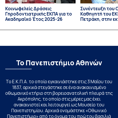
Κοινωφελείς Δράσεις
Συνέντευξη του 
Γηροδοντιατρικής ΕΚΠΑ για το
Καθηγητή του ΕΚΠ
Ακαδημαϊκό Έτος 2025-26
Πετράκη, στην ε
“Update” στην Ε
Το Πανεπιστήμιο Αθηνών
Το Ε.Κ.Π.Α. το οποίο εγκαινιάστηκε στις 3 Μαΐου του
1837, αρχικά στεγάστηκε σε ένα ανακαινισμένο
οθωμανικό κτήριο στη βορειοανατολική πλευρά της
Ακρόπολης, το οποίο στις μέρες μας έχει
ανακαινιστεί και λειτουργεί ως Μουσείο του
Πανεπιστημίου. Αρχικά ονομάστηκε «Οθωνικό
Πανεπιστήμιο» από το όνομα του πρώτου βασιλιά