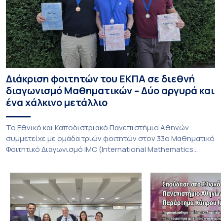
Διάκριση φοιτητών του ΕΚΠΑ σε διεθνή
διαγωνισμό Μαθηματικών – Δύο αργυρά και
ένα χάλκινο μετάλλιο
To Εθνικό και Καποδιστριακό Πανεπιστήμιο Αθηνών
συμμετείχε με ομάδα τριών φοιτητών στον 33ο Μαθηματικό
Φοιτητικό Διαγωνισμό IMC (International Mathematics
Competition), ο οποίος πραγματοποιήθηκε στις 29 και 30
Ιουλίου στο Blagoevgrad της Βουλγαρίας. Σε αυτόν
συμμετείχαν 447 φοιτητές εκπροσωπώντας 135
πανεπιστήμια από 46 χώρες. Από την Ελλάδα, συμμετείχαν
επίσης το Εθνικό Μετσόβιο Πολυτεχνείο, το Αριστοτέλειο
Πανεπιστήμιο […]