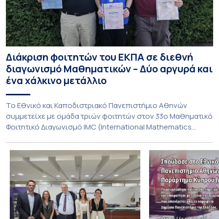
Διάκριση φοιτητών του ΕΚΠΑ σε διεθνή
διαγωνισμό Μαθηματικών – Δύο αργυρά και
ένα χάλκινο μετάλλιο
To Εθνικό και Καποδιστριακό Πανεπιστήμιο Αθηνών
συμμετείχε με ομάδα τριών φοιτητών στον 33ο Μαθηματικό
Φοιτητικό Διαγωνισμό IMC (International Mathematics
Competition), ο οποίος πραγματοποιήθηκε στις 29 και 30
Ιουλίου στο Blagoevgrad της Βουλγαρίας. Σε αυτόν
συμμετείχαν 447 φοιτητές εκπροσωπώντας 135
πανεπιστήμια από 46 χώρες. Από την Ελλάδα, συμμετείχαν
επίσης το Εθνικό Μετσόβιο Πολυτεχνείο, το Αριστοτέλειο
Πανεπιστήμιο […]