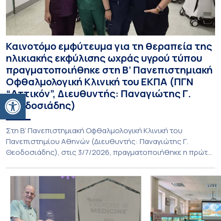
Καινοτόμο εμφύτευμα για τη θεραπεία της
ηλικιακής εκφύλισης ωχράς υγρού τύπου
πραγματοποιήθηκε στη Β’ Πανεπιστημιακή
Οφθαλμολογική Κλινική του ΕΚΠΑ (ΠΓΝ
“Αττικόν”, Διευθυντής: Παναγιώτης Γ.
Ανοίξτε τη γραμμή εργαλείων
Θεοδοσιάδης)
Στη Β’ Πανεπιστημιακή Οφθαλμολογική Κλινική του
Πανεπιστημίου Αθηνών (Διευθυντής: Παναγιώτης Γ.
Θεοδοσιάδης), στις 3/7/2026, πραγματοποιήθηκε η πρώτη
εμφύτευση του ενθέματος Susvimo (Port Delivery System,
PDS) στο πλαίσιο της διεθνούς κλινικής μελέτης Sightspire
σε ασθενή 82 ετών με ηλικιακή εκφύλιση ωχράς υγρού
τύπου. Το ένθεμα αυτό αποτελεί καινοτόμο θεραπεία για
ασθενείς με νεοαγγειακή ηλικιακή εκφύλιση ωχράς, […]