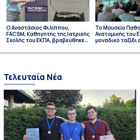
Ο Αναστάσιος Φιλίππου,
Το Μουσείο Παθο
FACSM, Καθηγητής της Ιατρικής
Ανατομικής του Ε
Σχολής του ΕΚΠΑ, βραβεύθηκε
μοναδικό ταξίδι 
με το “Exercise is Medicine”
και την εξέλιξη τ
Global Leadership Award 2026
Τελευταία Νέα