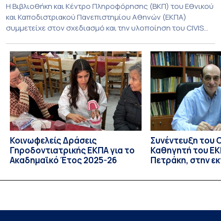
Η Βιβλιοθήκη και Κέντρο Πληροφόρησης (ΒΚΠ) του Εθνικού
και Καποδιστριακού Πανεπιστημίου Αθηνών (ΕΚΠΑ)
συμμετείχε στον σχεδιασμό και την υλοποίηση του CIVIS
Blended Intensive Programme (BIP) με τίτλο «Transformative
Libraries and Participatory Culture” (IMOTION), το οποίο
πραγματοποιήθηκε με διαδικτυακές και δια ζώσης
εκπαιδευτικές δράσεις από τις 3 Ιουνίου έως τις 10 Ιουλίου
2026. Το πρόγραμμα αποτελεί […]
Κοινωφελείς Δράσεις
Συνέντευξη του 
Γηροδοντιατρικής ΕΚΠΑ για το
Καθηγητή του ΕΚΠ
Ακαδημαϊκό Έτος 2025-26
Πετράκη, στην ε
“Update” στην Ε