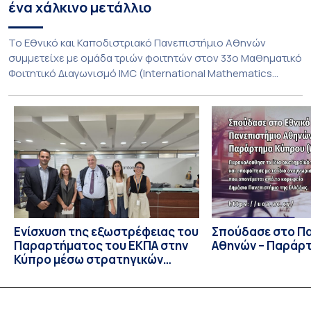
ένα χάλκινο μετάλλιο
To Εθνικό και Καποδιστριακό Πανεπιστήμιο Αθηνών
συμμετείχε με ομάδα τριών φοιτητών στον 33ο Μαθηματικό
Φοιτητικό Διαγωνισμό IMC (International Mathematics
Competition), ο οποίος πραγματοποιήθηκε στις 29 και 30
Ιουλίου στο Blagoevgrad της Βουλγαρίας. Σε αυτόν
συμμετείχαν 447 φοιτητές εκπροσωπώντας 135
πανεπιστήμια από 46 χώρες. Από την Ελλάδα, συμμετείχαν
επίσης το Εθνικό Μετσόβιο Πολυτεχνείο, το Αριστοτέλειο
Πανεπιστήμιο […]
Ενίσχυση της εξωστρέφειας του
Σπούδασε στο Π
Παραρτήματος του ΕΚΠΑ στην
Αθηνών – Παράρ
Κύπρο μέσω στρατηγικών
συνεργασιών