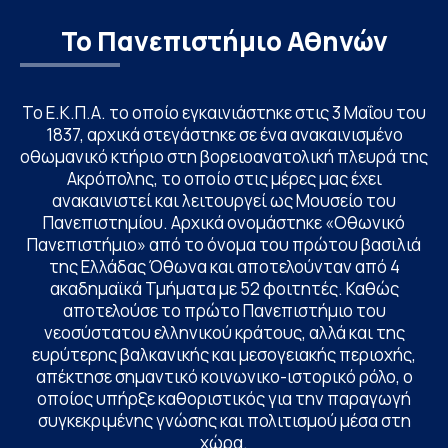
Το Πανεπιστήμιο Αθηνών
Το Ε.Κ.Π.Α. το οποίο εγκαινιάστηκε στις 3 Μαΐου του
1837, αρχικά στεγάστηκε σε ένα ανακαινισμένο
οθωμανικό κτήριο στη βορειοανατολική πλευρά της
Ακρόπολης, το οποίο στις μέρες μας έχει
ανακαινιστεί και λειτουργεί ως Μουσείο του
Πανεπιστημίου. Αρχικά ονομάστηκε «Οθωνικό
Πανεπιστήμιο» από το όνομα του πρώτου βασιλιά
της Ελλάδας Όθωνα και αποτελούνταν από 4
ακαδημαϊκά Τμήματα με 52 φοιτητές. Καθώς
αποτελούσε το πρώτο Πανεπιστήμιο του
νεοσύστατου ελληνικού κράτους, αλλά και της
ευρύτερης βαλκανικής και μεσογειακής περιοχής,
απέκτησε σημαντικό κοινωνικο-ιστορικό ρόλο, ο
οποίος υπήρξε καθοριστικός για την παραγωγή
συγκεκριμένης γνώσης και πολιτισμού μέσα στη
χώρα.