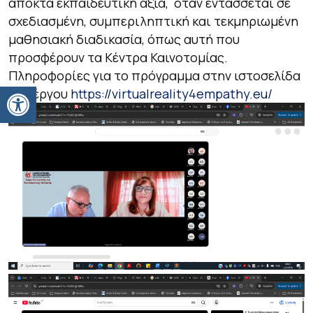
αποκτά εκπαιδευτική αξία, όταν εντάσσεται σε
σχεδιασμένη, συμπεριληπτική και τεκμηριωμένη
μαθησιακή διαδικασία, όπως αυτή που
προσφέρουν τα Κέντρα Καινοτομίας.
Πληροφορίες για το πρόγραμμα στην ιστοσελίδα
Ανοίξτε τη γραμμή εργαλείων
του έργου
https://virtualreality4empathy.eu/