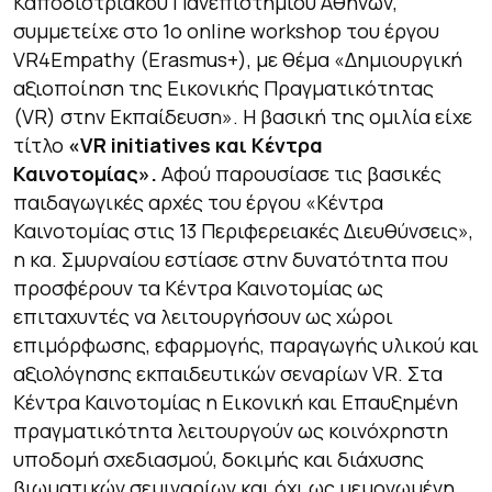
Καποδιστριακού Πανεπιστήμιου Αθηνών,
συμμετείχε στο 1ο online workshop του έργου
VR4Empathy (Erasmus+), με θέμα «Δημιουργική
αξιοποίηση της Εικονικής Πραγματικότητας
(VR) στην Εκπαίδευση». Η βασική της ομιλία είχε
τίτλο
«VR initiatives και Κέντρα
Καινοτομίας».
Αφού παρουσίασε τις βασικές
παιδαγωγικές αρχές του έργου «Κέντρα
Καινοτομίας στις 13 Περιφερειακές Διευθύνσεις»,
η κα. Σμυρναίου εστίασε στην δυνατότητα που
προσφέρουν τα Κέντρα Καινοτομίας ως
επιταχυντές να λειτουργήσουν ως χώροι
επιμόρφωσης, εφαρμογής, παραγωγής υλικού και
αξιολόγησης εκπαιδευτικών σεναρίων VR. Στα
Κέντρα Καινοτομίας η Εικονική και Επαυξημένη
πραγματικότητα λειτουργούν ως κοινόχρηστη
υποδομή σχεδιασμού, δοκιμής και διάχυσης
βιωματικών σεμιναρίων και όχι ως μεμονωμένη