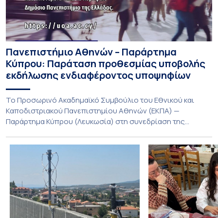
Πανεπιστήμιο Αθηνών – Παράρτημα
Κύπρου: Παράταση προθεσμίας υποβολής
εκδήλωσης ενδιαφέροντος υποψηφίων
Το Προσωρινό Ακαδημαϊκό Συμβούλιο του Εθνικού και
Καποδιστριακού Πανεπιστημίου Αθηνών (ΕΚΠΑ) —
Παράρτημα Κύπρου (Λευκωσία) στη συνεδρίαση της
Πέμπτης 23 Ιουλίου 2026, αποφασίζει ομόφωνα την
παράταση της προθεσμίας υποβολής εκδήλωσης
ενδιαφέροντος για την φοίτηση σε Προγράμματα Σπουδών,
Τμημάτων του Πανεπιστημίου μας στο Παράρτημα Κύπρου
για το ακαδημαϊκό έτος 2026-2027, έως τη Δευτέρα 31
Αυγούστου 2026. […]