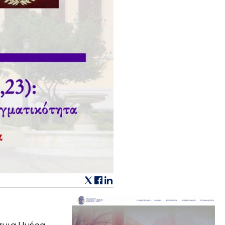
σμια Ημέρα