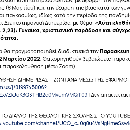
ας (8 Μαρτίου) και την έξαρση της βίας κατά των γυ
αι παγκοσμίως, ιδίως κατά την περίοδο της πανδημί
ι Διεπιστημονική Διημερίδα, με θέμα:
«Αὕτη κληθή
. 2,23): Γυναίκα, χριστιανική παράδοση και σύγχρ
ότητα.
α θα πραγματοποιηθεί διαδικτυακά την
Παρασκευή 
2 Μαρτίου 2022
. Θα χορηγηθούν βεβαιώσεις παρα
αι παρακολούθηση μέσω Zoom).
ΥΘΗΣΗ ΔΙΗΜΕΡΙΔΑΣ – ΖΩΝΤΑΝΑ ΜΕΣΩ ΤΗΣ ΕΦΑΡΜΟ
om.us/j/8199745806?
cExVZkJoK3Q3THB2c0MvemVMQT09
| Δεν απαιτείται
ΤΟ ΔΙΑΥΛΟ ΤΗΣ ΘΕΟΛΟΓΙΚΗΣ ΣΧΟΛΗΣ ΣΤΟ YOUTUBE
ww.youtube.com/channel/UCQ_cJ0q8u4VsNgHmeSsw