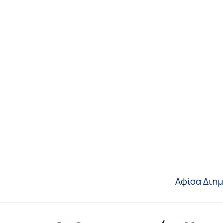
Αφίσα Διημ