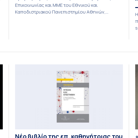
Επικοινωνίας και ΜΜΕ του Εθνικού και
Καποδιστριακού Πανεπιστημίου Αθηνών,
Η
Στέλιου Παπαθανασόπουλου με τίτλο «Το
π
τελευταίο σφύριγμα;» φιλοξενείται στην
s
εφημερίδα «ΤΑ ΝΕΑ». «Το τελευταίο σφύριγμα;»
κ
(Εφημερίδα ΤΑ ΝΕΑ) Η άποψη ότι το Μουντιάλ
π
του 2026 θα αποτελέσει το «τελευταίο μεγάλο
ο
τηλεοπτικό γεγονός σε απευθείας σύνδεση»
κ
φαντάζει υπερβολική. Οι τηλεοπτικοί σταθμοί […]
σ
π
ο
μ
Νέο βιβλίο της επ. καθηγήτριας του