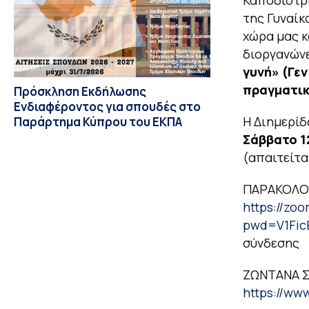
της Γυναίκ
χώρα μας κ
διοργανώνε
γυνή» (Γεν
πραγματικ
Πρόσκληση Εκδήλωσης
Ενδιαφέροντος για σπουδές στο
Η Διημερίδ
Παράρτημα Κύπρου του ΕΚΠΑ
Σάββατο 1
(απαιτείτ
ΠΑΡΑΚΟΛΟ
https://zo
pwd=V1Fi
σύνδεσης
ZΩΝΤΑΝΑ Σ
https://w