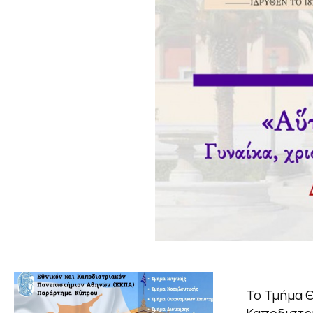
Το Τμήμα Θ
Καποδιστρι