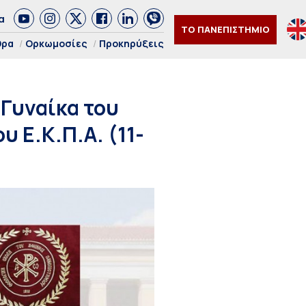
α
ΤΟ ΠΑΝΕΠΙΣΤΗΜΙΟ
θρα
Ορκωμοσίες
Προκηρύξεις
 Γυναίκα του
 Ε.Κ.Π.Α. (11-