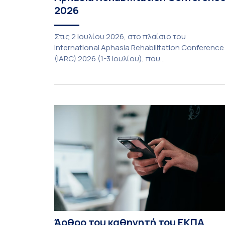
2026
Στις 2 Ιουλίου 2026, στο πλαίσιο του
International Aphasia Rehabilitation Conference
(IARC) 2026 (1-3 Ιουλίου), που
πραγματοποιήθηκε στην Αθήνα, η καθηγήτρια
του Τμήματος Φιλολογίας του Εθνικού και
Καποδιστριακού Πανεπιστημίου Αθηνών,
Σπυριδούλα Βαρλοκώστα, παρουσίασε το
LexiGram, ένα καινοτόμο, σταθμισμένο εργαλεί
αξιολόγησης των λεξικών και γραμματικών
διαταραχών σε ελληνόφωνους ασθενείς με
αφασία. Η αφασία είναι επίκτητη γλωσσική […]
Άρθρο του καθηγητή του ΕΚΠΑ