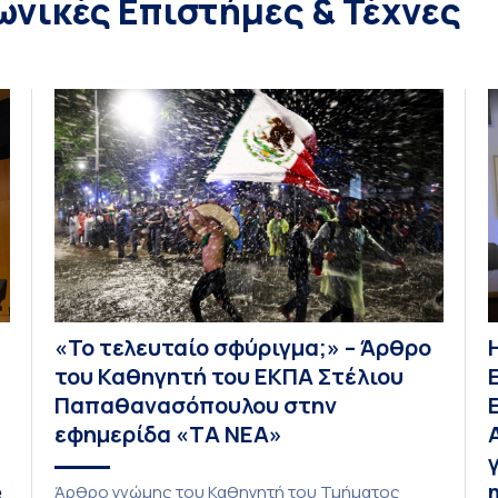
ωνικές Επιστήμες & Τέχνες
«Το τελευταίο σφύριγμα;» – Άρθρο
του Καθηγητή του ΕΚΠΑ Στέλιου
Παπαθανασόπουλου στην
εφημερίδα «ΤΑ ΝΕΑ»
e
Άρθρο γνώμης του Καθηγητή του Τμήματος