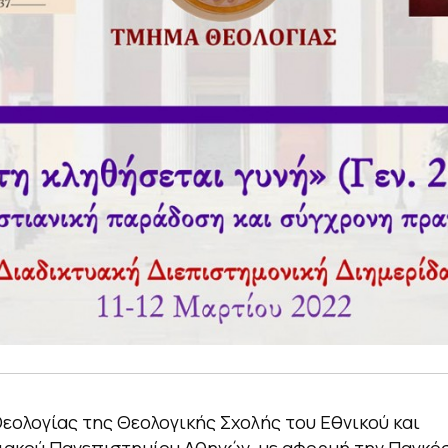
εολογίας της Θεολογικής Σχολής του Εθνικού και
ακού Πανεπιστημίου Αθηνών, με αφορμή την Παγκό