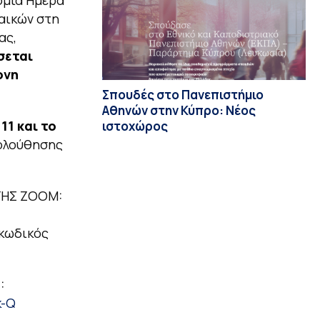
ναικών στη
ας,
σεται
ονη
Σπουδές στο Πανεπιστήμιο
Αθηνών στην Κύπρο: Νέος
11 και το
ιστοχώρος
κολούθησης
ΓΗΣ ZOOM:
 κωδικός
:
k-Q