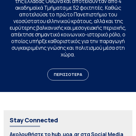
της Ελλάδας Όθωνα και αποτελούνταν από 4
ακαδημαϊκά Τμήματα με 52 φοιτητές. Καθώς
αποτελούσε το πρώτο Πανεπιστήμιο του
νεοσύστατου ελληνικού κράτους, αλλά και της
ευρύτερης βαλκανικής και μεσογειακής περιοχής,
απέκτησε σημαντικό κοινωνικο-ιστορικό ρόλο, ο
οποίος υπήρξε καθοριστικός για την παραγωγή
συγκεκριμένης γνώσης και πολιτισμού μέσα στη
χώρα.
ΠΕΡΙΣΣΟΤΕΡΑ
Stay Connected
Ακολουθήστε το hub.uoa.gr στα Social Media