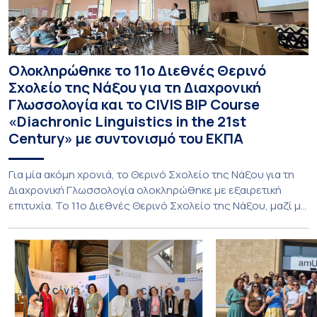
Ολοκληρώθηκε το 11ο Διεθνές Θερινό
Σχολείο της Νάξου για τη Διαχρονική
Γλωσσολογία και το CIVIS BIP Course
«Diachronic Linguistics in the 21st
Century» με συντονισμό του ΕΚΠΑ
Για μία ακόμη χρονιά, το Θερινό Σχολείο της Νάξου για τη
Διαχρονική Γλωσσολογία ολοκληρώθηκε με εξαιρετική
επιτυχία. Το 11ο Διεθνές Θερινό Σχολείο της Νάξου, μαζί με
τη διά ζώσης φάση του CIVIS BIP Course «Diachronic
Linguistics in the 21st Century», διεξήχθη από τις 19 έως τις
25 Ιουλίου 2026 στο ιστορικό κτίριο της πρώην σχολής […]