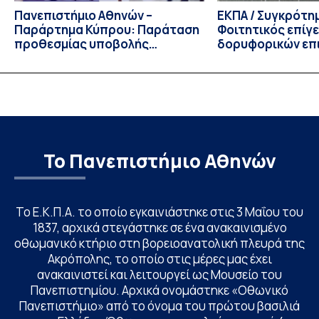
Πανεπιστήμιο Αθηνών –
ΕΚΠΑ / Συγκρότη
Παράρτημα Κύπρου: Παράταση
Φοιτητικός επίγ
προθεσμίας υποβολής
δορυφορικών επι
εκδήλωσης ενδιαφέροντος
λειτουργία!
υποψηφίων
Το Πανεπιστήμιο Αθηνών
Το Ε.Κ.Π.Α. το οποίο εγκαινιάστηκε στις 3 Μαΐου του
1837, αρχικά στεγάστηκε σε ένα ανακαινισμένο
οθωμανικό κτήριο στη βορειοανατολική πλευρά της
Ακρόπολης, το οποίο στις μέρες μας έχει
ανακαινιστεί και λειτουργεί ως Μουσείο του
Πανεπιστημίου. Αρχικά ονομάστηκε «Οθωνικό
Πανεπιστήμιο» από το όνομα του πρώτου βασιλιά