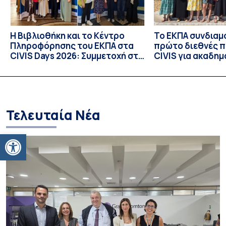
Η Βιβλιοθήκη και το Κέντρο
Το ΕΚΠΑ συνδιαμ
Πληροφόρησης του ΕΚΠΑ στα
πρώτο διεθνές 
CIVIS Days 2026: Συμμετοχή στη
CIVIS για ακαδημ
συν-σχεδίαση του μέλλοντος
βιβλιοθήκες
των ακαδημαϊκών βιβλιοθηκών
Τελευταία Νέα
Ανοίξτε τη γραμμή εργαλείων