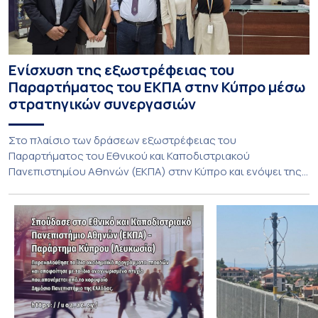
Ενίσχυση της εξωστρέφειας του
Παραρτήματος του ΕΚΠΑ στην Κύπρο μέσω
στρατηγικών συνεργασιών
Στο πλαίσιο των δράσεων εξωστρέφειας του
Παραρτήματος του Εθνικού και Καποδιστριακού
Πανεπιστημίου Αθηνών (ΕΚΠΑ) στην Κύπρο και ενόψει της
έναρξης των προπτυχιακών προγραμμάτων σπουδών του
Τμήματος Οικονομικών Επιστημών και του Τμήματος
Διοίκησης Επιχειρήσεων και Οργανισμών τον Σεπτέμβριο
του 2026, ο Κοσμήτορας της Σχολής Οικονομικών και
Πολιτικών Επιστημών, Καθηγητής Νικόλαος Ηρειώτης, και ο
Πρόεδρος του Τμήματος […]