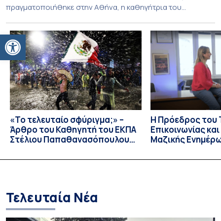
πραγματοποιήθηκε στην Αθήνα, η καθηγήτρια του
Τμήματος Φιλολογίας του Εθνικού και Καποδιστριακού
Πανεπιστημίου Αθηνών, Σπυριδούλα Βαρλοκώστα,
Ανοίξτε τη γραμμή εργαλείων
παρουσίασε το LexiGram, ένα καινοτόμο, σταθμισμένο
εργαλείο αξιολόγησης των λεξικών και γραμματικών
διαταραχών σε ελληνόφωνους ασθενείς με αφασία. Η
αφασία είναι επίκτητη γλωσσική […]
«Το τελευταίο σφύριγμα;» –
Η Πρόεδρος του
Άρθρο του Καθηγητή του ΕΚΠΑ
Επικοινωνίας κα
Στέλιου Παπαθανασόπουλου
Μαζικής Ενημέρ
στην εφημερίδα «ΤΑ ΝΕΑ»
Πανεπιστημίου Α
Καθηγήτρια Λίζα 
την απαγόρευση 
media σε ανηλίκ
Τελευταία Νέα