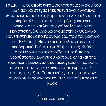
Το Ε.Κ.Π.Α. το οποίο εγκαινιάστηκε στις 3 Μαΐου του
1837, αρχικά στεγάστηκε σε ένα ανακαινισμένο
οθωμανικό κτήριο στη βορειοανατολική πλευρά της
Ακρόπολης, το οποίο στις μέρες μας έχει
ανακαινιστεί και λειτουργεί ως Μουσείο του
Πανεπιστημίου. Αρχικά ονομάστηκε «Οθωνικό
Πανεπιστήμιο» από το όνομα του πρώτου βασιλιά
της Ελλάδας Όθωνα και αποτελούνταν από 4
ακαδημαϊκά Τμήματα με 52 φοιτητές. Καθώς
αποτελούσε το πρώτο Πανεπιστήμιο του
νεοσύστατου ελληνικού κράτους, αλλά και της
ευρύτερης βαλκανικής και μεσογειακής περιοχής,
απέκτησε σημαντικό κοινωνικο-ιστορικό ρόλο, ο
οποίος υπήρξε καθοριστικός για την παραγωγή
συγκεκριμένης γνώσης και πολιτισμού μέσα στη
χώρα.
ΠΕΡΙΣΣΟΤΕΡΑ