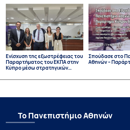
Ιουλίου στο Blagoevgrad της Βουλγαρίας. Σε αυτόν
συμμετείχαν 447 φοιτητές εκπροσωπώντας 135
πανεπιστήμια από 46 χώρες. Από την Ελλάδα, συμμετείχαν
επίσης το Εθνικό Μετσόβιο Πολυτεχνείο, το Αριστοτέλειο
Πανεπιστήμιο […]
Ενίσχυση της εξωστρέφειας του
Σπούδασε στο Π
Παραρτήματος του ΕΚΠΑ στην
Αθηνών – Παράρ
Κύπρο μέσω στρατηγικών
συνεργασιών
Το Πανεπιστήμιο Αθηνών