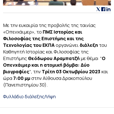
Με την ευκαιρία της προβολής της ταινίας
«Οπενχάιμερ», το
ΠΜΣ Ιστορίας και
Φιλοσοφίας της Επιστήμης και της
Τεχνολογίας του ΕΚΠΑ
οργανώνει
διάλεξη
του
Καθηγητή Ιστορίας και Φιλοσοφίας της
Επιστήμης
Θεόδωρου Αραμπατζή
με θέμα: “
Ο
Οπενχάιμερ και η ατομική βόμβα:
Δύο
βιογραφίες
“, την
Τρίτη 03 Οκτωβρίου 2023
και
ώρα
7:00 μμ
στην Αίθουσα Δρακοπούλου
(Πανεπιστημίου 30).
Φυλλάδιο διάλεξης
Λήψη