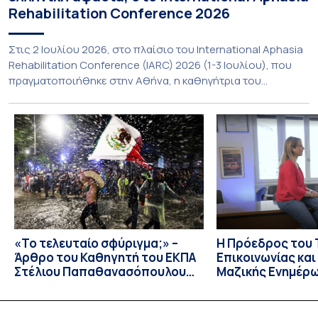
Rehabilitation Conference 2026
Στις 2 Ιουλίου 2026, στο πλαίσιο του International Aphasia
Rehabilitation Conference (IARC) 2026 (1-3 Ιουλίου), που
πραγματοποιήθηκε στην Αθήνα, η καθηγήτρια του
Τμήματος Φιλολογίας του Εθνικού και Καποδιστριακού
Πανεπιστημίου Αθηνών, Σπυριδούλα Βαρλοκώστα,
παρουσίασε το LexiGram, ένα καινοτόμο, σταθμισμένο
εργαλείο αξιολόγησης των λεξικών και γραμματικών
διαταραχών σε ελληνόφωνους ασθενείς με αφασία. Η
αφασία είναι επίκτητη γλωσσική […]
«Το τελευταίο σφύριγμα;» –
Η Πρόεδρος του
Άρθρο του Καθηγητή του ΕΚΠΑ
Επικοινωνίας κα
Στέλιου Παπαθανασόπουλου
Μαζικής Ενημέρ
στην εφημερίδα «ΤΑ ΝΕΑ»
Πανεπιστημίου Α
Καθηγήτρια Λίζα 
την απαγόρευση 