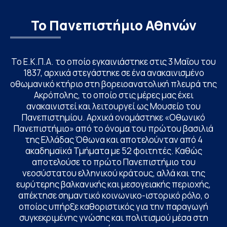
Το Πανεπιστήμιο Αθηνών
Το Ε.Κ.Π.Α. το οποίο εγκαινιάστηκε στις 3 Μαΐου του
1837, αρχικά στεγάστηκε σε ένα ανακαινισμένο
οθωμανικό κτήριο στη βορειοανατολική πλευρά της
Ακρόπολης, το οποίο στις μέρες μας έχει
ανακαινιστεί και λειτουργεί ως Μουσείο του
Πανεπιστημίου. Αρχικά ονομάστηκε «Οθωνικό
Πανεπιστήμιο» από το όνομα του πρώτου βασιλιά
της Ελλάδας Όθωνα και αποτελούνταν από 4
ακαδημαϊκά Τμήματα με 52 φοιτητές. Καθώς
αποτελούσε το πρώτο Πανεπιστήμιο του
νεοσύστατου ελληνικού κράτους, αλλά και της
ευρύτερης βαλκανικής και μεσογειακής περιοχής,
απέκτησε σημαντικό κοινωνικο-ιστορικό ρόλο, ο
οποίος υπήρξε καθοριστικός για την παραγωγή
συγκεκριμένης γνώσης και πολιτισμού μέσα στη