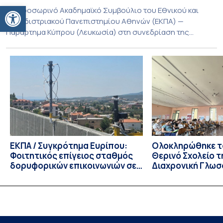
Ανοίξτε τη γραμμή εργαλείων
Το Προσωρινό Ακαδημαϊκό Συμβούλιο του Εθνικού και
Καποδιστριακού Πανεπιστημίου Αθηνών (ΕΚΠΑ) —
Παράρτημα Κύπρου (Λευκωσία) στη συνεδρίαση της
Πέμπτης 23 Ιουλίου 2026, αποφασίζει ομόφωνα την
παράταση της προθεσμίας υποβολής εκδήλωσης
ενδιαφέροντος για την φοίτηση σε Προγράμματα Σπουδών,
Τμημάτων του Πανεπιστημίου μας στο Παράρτημα Κύπρου
για το ακαδημαϊκό έτος 2026-2027, έως τη Δευτέρα 31
Αυγούστου 2026. […]
ΕΚΠΑ / Συγκρότημα Ευρίπου:
Ολοκληρώθηκε το
Φοιτητικός επίγειος σταθμός
Θερινό Σχολείο τ
δορυφορικών επικοινωνιών σε
Διαχρονική Γλωσ
λειτουργία!
CIVIS BIP Course
Linguistics in th
με συντονισμό τ