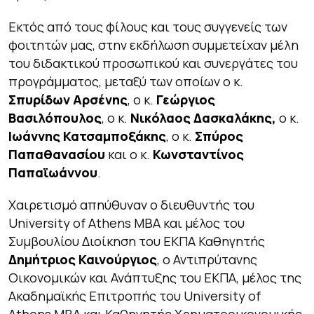
Εκτός από τους φίλους και τους συγγενείς των
φοιτητών μας, στην εκδήλωση συμμετείχαν μέλη
του διδακτικού προσωπικού και συνεργάτες του
προγράμματος, μεταξύ των οποίων ο κ.
Σπυρίδων Αρσένης
, ο κ.
Γεώργιος
Βασιλόπουλος
, ο κ.
Νικόλαος Δασκαλάκης,
ο κ.
Ιωάννης Κατσαμποξάκης
, ο κ.
Σπύρος
Παπαθανασίου
και ο κ.
Κωνσταντίνος
Παπαϊωάννου
.
Χαιρετισμό απηύθυναν ο διευθυντής του
University of Athens MBA και μέλος του
Συμβουλίου Διοίκηση του ΕΚΠΑ Καθηγητής
Δημήτριος Καινούργιος
, ο Αντιπρύτανης
Οικονομικών και Ανάπτυξης του ΕΚΠΑ, μέλος της
Aκαδημαϊκής Επιτροπής του University of