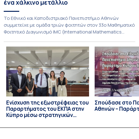
ένα χάλκινο μετάλλιο
To Εθνικό και Καποδιστριακό Πανεπιστήμιο Αθηνών
συμμετείχε με ομάδα τριών φοιτητών στον 33ο Μαθηματικό
Φοιτητικό Διαγωνισμό IMC (International Mathematics
Competition), ο οποίος πραγματοποιήθηκε στις 29 και 30
Ιουλίου στο Blagoevgrad της Βουλγαρίας. Σε αυτόν
συμμετείχαν 447 φοιτητές εκπροσωπώντας 135
πανεπιστήμια από 46 χώρες. Από την Ελλάδα, συμμετείχαν
επίσης το Εθνικό Μετσόβιο Πολυτεχνείο, το Αριστοτέλειο
Πανεπιστήμιο […]
Ενίσχυση της εξωστρέφειας του
Σπούδασε στο Π
Παραρτήματος του ΕΚΠΑ στην
Αθηνών – Παράρ
Κύπρο μέσω στρατηγικών
συνεργασιών