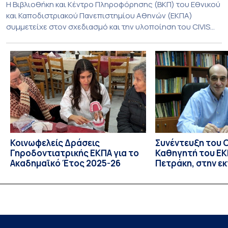
Η Βιβλιοθήκη και Κέντρο Πληροφόρησης (ΒΚΠ) του Εθνικού
και Καποδιστριακού Πανεπιστημίου Αθηνών (ΕΚΠΑ)
συμμετείχε στον σχεδιασμό και την υλοποίηση του CIVIS
Blended Intensive Programme (BIP) με τίτλο «Transformative
Libraries and Participatory Culture” (IMOTION), το οποίο
πραγματοποιήθηκε με διαδικτυακές και δια ζώσης
εκπαιδευτικές δράσεις από τις 3 Ιουνίου έως τις 10 Ιουλίου
2026. Το πρόγραμμα αποτελεί […]
Κοινωφελείς Δράσεις
Συνέντευξη του 
Γηροδοντιατρικής ΕΚΠΑ για το
Καθηγητή του ΕΚΠ
Ακαδημαϊκό Έτος 2025-26
Πετράκη, στην ε
“Update” στην Ε