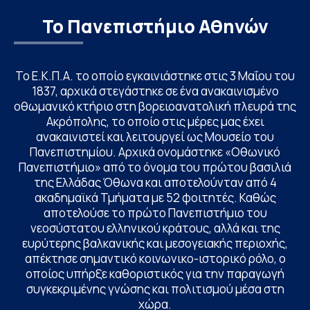
Το Πανεπιστήμιο Αθηνών
Το Ε.Κ.Π.Α. το οποίο εγκαινιάστηκε στις 3 Μαΐου του
1837, αρχικά στεγάστηκε σε ένα ανακαινισμένο
οθωμανικό κτήριο στη βορειοανατολική πλευρά της
Ακρόπολης, το οποίο στις μέρες μας έχει
ανακαινιστεί και λειτουργεί ως Μουσείο του
Πανεπιστημίου. Αρχικά ονομάστηκε «Οθωνικό
Πανεπιστήμιο» από το όνομα του πρώτου βασιλιά
της Ελλάδας Όθωνα και αποτελούνταν από 4
ακαδημαϊκά Τμήματα με 52 φοιτητές. Καθώς
αποτελούσε το πρώτο Πανεπιστήμιο του
νεοσύστατου ελληνικού κράτους, αλλά και της
ευρύτερης βαλκανικής και μεσογειακής περιοχής,
απέκτησε σημαντικό κοινωνικο-ιστορικό ρόλο, ο
οποίος υπήρξε καθοριστικός για την παραγωγή
συγκεκριμένης γνώσης και πολιτισμού μέσα στη
χώρα.