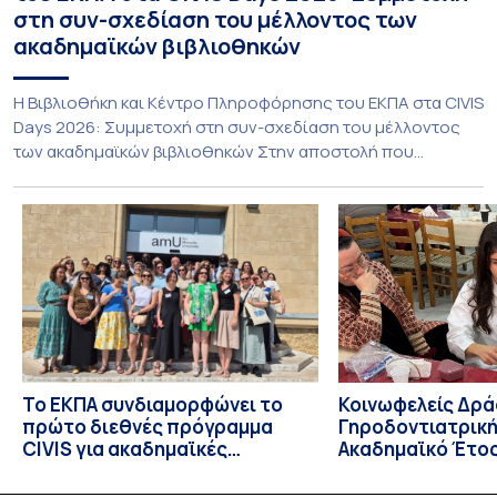
στη συν-σχεδίαση του μέλλοντος των
ακαδημαϊκών βιβλιοθηκών
Η Βιβλιοθήκη και Κέντρο Πληροφόρησης του ΕΚΠΑ στα CIVIS
Days 2026: Συμμετοχή στη συν-σχεδίαση του μέλλοντος
των ακαδημαϊκών βιβλιοθηκών Στην αποστολή που
εκπροσώπησε το ΕΚΠΑ στη φετινή εκδήλωση «CIVIS Days»,
με επικεφαλής την Αντιπρύτανι Ακαδημαϊκών, Διεθνών
Σχέσεων και Εξωστρέφειας, Καθηγήτρια κ. Σοφία
Παπαϊωάννου, συμμετείχε ενεργά και η Βιβλιοθήκη και
Κέντρο Πληροφόρησης (ΒΚΠ) του Ιδρύματος. Οι […]
Το ΕΚΠΑ συνδιαμορφώνει το
Κοινωφελείς Δρά
πρώτο διεθνές πρόγραμμα
Γηροδοντιατρική
CIVIS για ακαδημαϊκές
Ακαδημαϊκό Έτος
βιβλιοθήκες