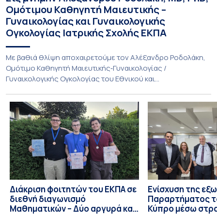
Ομότιμου Καθηγητή Μαιευτικής –
Γυναικολογίας και Γυναικολογικής
Ογκολογίας Ιατρικής Σχολής ΕΚΠΑ
Με βαθιά θλίψη αποχαιρετούμε τον Αλέξανδρο Ροδολάκη,
Ομότιμο Καθηγητή Μαιευτικής‑Γυναικολογίας /
Γυναικολογικής Ογκολογίας του Εθνικού και
Καποδιστριακού Πανεπιστημίου Αθηνών και επί σειρά ετών
Διευθυντή της Α’ Μαιευτικής και Γυναικολογικής Κλινικής,
στο Νοσοκομείο «Αλεξάνδρα». Η διαδρομή του υπήρξε
συνεχής και ανοδική μέσα στην ίδια Κλινική, την οποία
υπηρέτησε από κάθε θέση: Επιμελητής Β’ Ε.Σ.Υ.
(1997‑2002), Επίκουρος […]
Διάκριση φοιτητών του ΕΚΠΑ σε
Ενίσχυση της εξ
διεθνή διαγωνισμό
Παραρτήματος τ
Μαθηματικών – Δύο αργυρά και
Κύπρο μέσω στρ