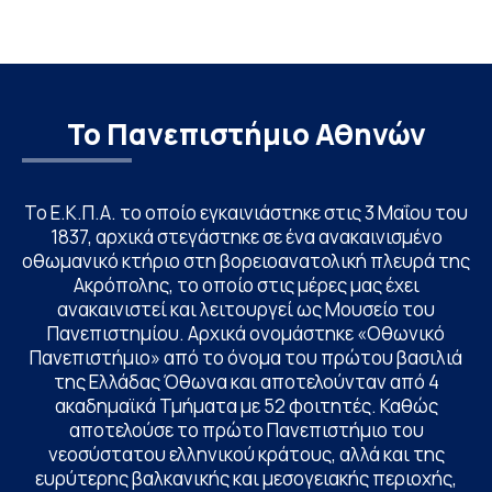
Το Πανεπιστήμιο Αθηνών
Το Ε.Κ.Π.Α. το οποίο εγκαινιάστηκε στις 3 Μαΐου του
1837, αρχικά στεγάστηκε σε ένα ανακαινισμένο
οθωμανικό κτήριο στη βορειοανατολική πλευρά της
Ακρόπολης, το οποίο στις μέρες μας έχει
ανακαινιστεί και λειτουργεί ως Μουσείο του
Πανεπιστημίου. Αρχικά ονομάστηκε «Οθωνικό
Πανεπιστήμιο» από το όνομα του πρώτου βασιλιά
της Ελλάδας Όθωνα και αποτελούνταν από 4
ακαδημαϊκά Τμήματα με 52 φοιτητές. Καθώς
αποτελούσε το πρώτο Πανεπιστήμιο του
νεοσύστατου ελληνικού κράτους, αλλά και της
ευρύτερης βαλκανικής και μεσογειακής περιοχής,