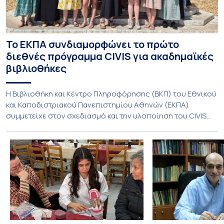
Το ΕΚΠΑ συνδιαμορφώνει το πρώτο
διεθνές πρόγραμμα CIVIS για ακαδημαϊκές
βιβλιοθήκες
Η Βιβλιοθήκη και Κέντρο Πληροφόρησης (ΒΚΠ) του Εθνικού
και Καποδιστριακού Πανεπιστημίου Αθηνών (ΕΚΠΑ)
συμμετείχε στον σχεδιασμό και την υλοποίηση του CIVIS
Blended Intensive Programme (BIP) με τίτλο «Transformative
Libraries and Participatory Culture” (IMOTION), το οποίο
πραγματοποιήθηκε με διαδικτυακές και δια ζώσης
εκπαιδευτικές δράσεις από τις 3 Ιουνίου έως τις 10 Ιουλίου
2026. Το πρόγραμμα αποτελεί […]