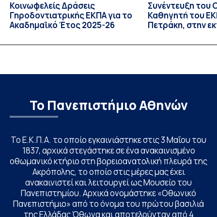
Κοινωφελείς Δράσεις
Συνέντευξη του 
Γηροδοντιατρικής ΕΚΠΑ για το
Καθηγητή του ΕΚΠ
Ακαδημαϊκό Έτος 2025-26
Πετράκη, στην ε
“Update” στην Ε
Το Πανεπιστήμιο Αθηνών
Το Ε.Κ.Π.Α. το οποίο εγκαινιάστηκε στις 3 Μαΐου του
1837, αρχικά στεγάστηκε σε ένα ανακαινισμένο
οθωμανικό κτήριο στη βορειοανατολική πλευρά της
Ακρόπολης, το οποίο στις μέρες μας έχει
ανακαινιστεί και λειτουργεί ως Μουσείο του
Πανεπιστημίου. Αρχικά ονομάστηκε «Οθωνικό
Πανεπιστήμιο» από το όνομα του πρώτου βασιλιά
της Ελλάδας Όθωνα και αποτελούνταν από 4