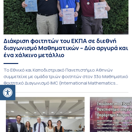
Διάκριση φοιτητών του ΕΚΠΑ σε διεθνή
διαγωνισμό Μαθηματικών – Δύο αργυρά και
ένα χάλκινο μετάλλιο
To Εθνικό και Καποδιστριακό Πανεπιστήμιο Αθηνών
συμμετείχε με ομάδα τριών φοιτητών στον 33ο Μαθηματικό
Φοιτητικό Διαγωνισμό IMC (International Mathematics
Ανοίξτε τη γραμμή εργαλείων
Competition), ο οποίος πραγματοποιήθηκε στις 29 και 30
Ιουλίου στο Blagoevgrad της Βουλγαρίας. Σε αυτόν
συμμετείχαν 447 φοιτητές εκπροσωπώντας 135
πανεπιστήμια από 46 χώρες. Από την Ελλάδα, συμμετείχαν
επίσης το Εθνικό Μετσόβιο Πολυτεχνείο, το Αριστοτέλειο
Πανεπιστήμιο […]