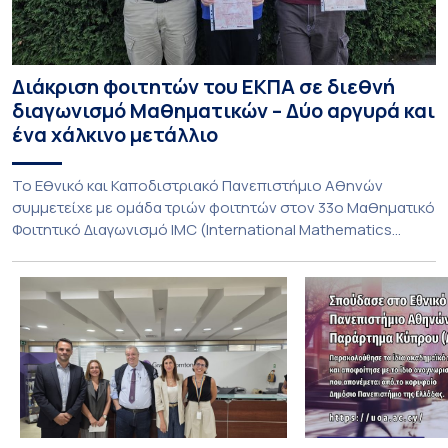
Διάκριση φοιτητών του ΕΚΠΑ σε διεθνή
διαγωνισμό Μαθηματικών – Δύο αργυρά και
ένα χάλκινο μετάλλιο
To Εθνικό και Καποδιστριακό Πανεπιστήμιο Αθηνών
συμμετείχε με ομάδα τριών φοιτητών στον 33ο Μαθηματικό
Φοιτητικό Διαγωνισμό IMC (International Mathematics
Competition), ο οποίος πραγματοποιήθηκε στις 29 και 30
Ιουλίου στο Blagoevgrad της Βουλγαρίας. Σε αυτόν
συμμετείχαν 447 φοιτητές εκπροσωπώντας 135
πανεπιστήμια από 46 χώρες. Από την Ελλάδα, συμμετείχαν
επίσης το Εθνικό Μετσόβιο Πολυτεχνείο, το Αριστοτέλειο
Πανεπιστήμιο […]