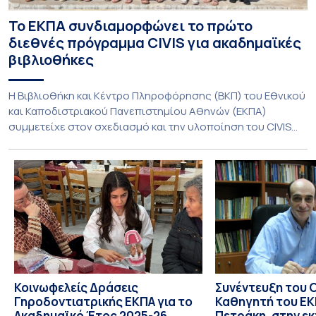
Το ΕΚΠΑ συνδιαμορφώνει το πρώτο
διεθνές πρόγραμμα CIVIS για ακαδημαϊκές
βιβλιοθήκες
Η Βιβλιοθήκη και Κέντρο Πληροφόρησης (ΒΚΠ) του Εθνικού
και Καποδιστριακού Πανεπιστημίου Αθηνών (ΕΚΠΑ)
συμμετείχε στον σχεδιασμό και την υλοποίηση του CIVIS
Blended Intensive Programme (BIP) με τίτλο «Transformative
Libraries and Participatory Culture” (IMOTION), το οποίο
πραγματοποιήθηκε με διαδικτυακές και δια ζώσης
εκπαιδευτικές δράσεις από τις 3 Ιουνίου έως τις 10 Ιουλίου
2026. Το πρόγραμμα αποτελεί […]
Κοινωφελείς Δράσεις
Συνέντευξη του 
Γηροδοντιατρικής ΕΚΠΑ για το
Καθηγητή του ΕΚΠ
Ακαδημαϊκό Έτος 2025-26
Πετράκη, στην ε