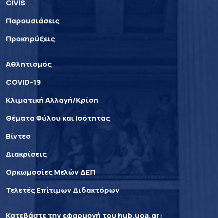
CIVIS
Παρουσιάσεις
Προκηρύξεις
Αθλητισμός
COVID-19
Κλιματική Αλλαγή/Κρίση
Θέματα Φύλου και Ισότητας
Βίντεο
Διακρίσεις
Ορκωμοσίες Μελών ΔΕΠ
Τελετές Επίτιμων Διδακτόρων
Κατεβάστε την εφαρμογή του
hub.uoa.gr
: