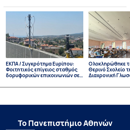
Πέμπτης 23 Ιουλίου 2026, αποφασίζει ομόφωνα την
παράταση της προθεσμίας υποβολής εκδήλωσης
ενδιαφέροντος για την φοίτηση σε Προγράμματα Σπουδών,
Τμημάτων του Πανεπιστημίου μας στο Παράρτημα Κύπρου
για το ακαδημαϊκό έτος 2026-2027, έως τη Δευτέρα 31
Αυγούστου 2026. […]
ΕΚΠΑ / Συγκρότημα Ευρίπου:
Ολοκληρώθηκε το
Φοιτητικός επίγειος σταθμός
Θερινό Σχολείο τ
δορυφορικών επικοινωνιών σε
Διαχρονική Γλωσ
λειτουργία!
CIVIS BIP Course
Linguistics in th
με συντονισμό τ
Το Πανεπιστήμιο Αθηνών