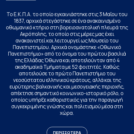
Το Ε.Κ.Π.Α. το οποίο εγκαινιάστηκε στις 3 Μαΐου του
1837, αρχικά στεγάστηκε σε ένα ανακαινισμένο
οθωμανικό κτήριο στη βορειοανατολική πλευρά της
Ακρόπολης, το οποίο στις μέρες μας έχει
ανακαινιστεί και λειτουργεί ως Μουσείο του
Πανεπιστημίου. Αρχικά ονομάστηκε «Οθωνικό
Πανεπιστήμιο» από το όνομα του πρώτου βασιλιά
της Ελλάδας Όθωνα και αποτελούνταν από 4
ακαδημαϊκά Τμήματα με 52 φοιτητές. Καθώς
αποτελούσε το πρώτο Πανεπιστήμιο του
νεοσύστατου ελληνικού κράτους, αλλά και της
ευρύτερης βαλκανικής και μεσογειακής περιοχής,
απέκτησε σημαντικό κοινωνικο-ιστορικό ρόλο, ο
οποίος υπήρξε καθοριστικός για την παραγωγή
συγκεκριμένης γνώσης και πολιτισμού μέσα στη
χώρα.
ΠΕΡΙΣΣΟΤΕΡΑ