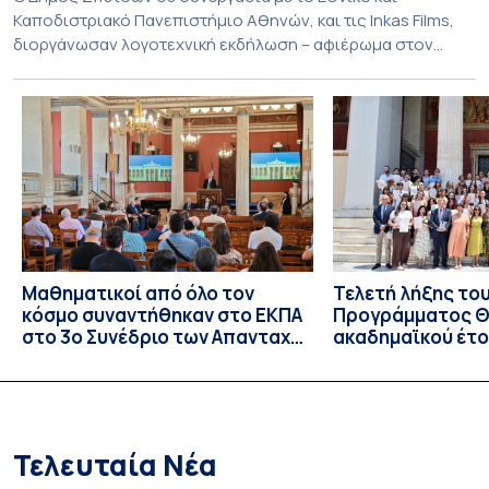
Καποδιστριακό Πανεπιστήμιο Αθηνών, και τις Inkas Films,
διοργάνωσαν λογοτεχνική εκδήλωση – αφιέρωμα στον
Τζων Φάουλς, τον σημαντικότερο Βρετανό πεζογράφο του
20ού αιώνα, με την προβολή του ντοκυμαντέρ «Η
επιστροφή του Μάγου». Η εκδήλωση διοργανώθηκε στο
πλαίσιο της συνεργασίας του Δήμου Σπετσών και του
Εθνικού και Καποδιστριακού […]
Μαθηματικοί από όλο τον
Τελετή λήξης το
κόσμο συναντήθηκαν στο ΕΚΠΑ
Προγράμματος Θ.
στο 3ο Συνέδριο των Απανταχού
ακαδημαϊκού έτο
Ελλήνων Μαθηματικών
και απονομής τω
Σπουδών στους 
και στις σπουδά
Τελευταία Νέα