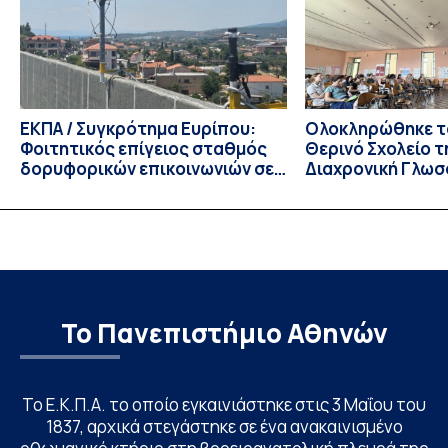
για το ακαδημαϊκό έτος 2026-2027, έως τη Δευτέρα 31
Αυγούστου 2026. […]
ΕΚΠΑ / Συγκρότημα Ευρίπου:
Ολοκληρώθηκε το
Φοιτητικός επίγειος σταθμός
Θερινό Σχολείο τ
δορυφορικών επικοινωνιών σε
Διαχρονική Γλωσ
λειτουργία!
CIVIS BIP Course
Linguistics in th
με συντονισμό τ
Το Πανεπιστήμιο Αθηνών
Το Ε.Κ.Π.Α. το οποίο εγκαινιάστηκε στις 3 Μαΐου του
1837, αρχικά στεγάστηκε σε ένα ανακαινισμένο