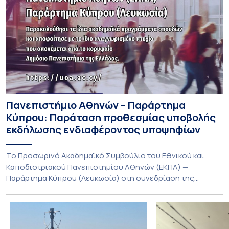
Πανεπιστήμιο Αθηνών – Παράρτημα
Κύπρου: Παράταση προθεσμίας υποβολής
εκδήλωσης ενδιαφέροντος υποψηφίων
Το Προσωρινό Ακαδημαϊκό Συμβούλιο του Εθνικού και
Καποδιστριακού Πανεπιστημίου Αθηνών (ΕΚΠΑ) —
Παράρτημα Κύπρου (Λευκωσία) στη συνεδρίαση της
Πέμπτης 23 Ιουλίου 2026, αποφασίζει ομόφωνα την
παράταση της προθεσμίας υποβολής εκδήλωσης
ενδιαφέροντος για την φοίτηση σε Προγράμματα Σπουδών,
Τμημάτων του Πανεπιστημίου μας στο Παράρτημα Κύπρου