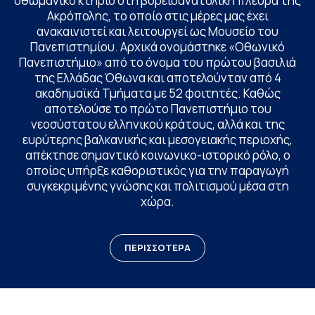
οθωμανικό κτήριο στη βορειοανατολική πλευρά της
Ακρόπολης, το οποίο στις μέρες μας έχει
ανακαινιστεί και λειτουργεί ως Μουσείο του
Πανεπιστημίου. Αρχικά ονομάστηκε «Οθωνικό
Πανεπιστήμιο» από το όνομα του πρώτου βασιλιά
της Ελλάδας Όθωνα και αποτελούνταν από 4
ακαδημαϊκά Τμήματα με 52 φοιτητές. Καθώς
αποτελούσε το πρώτο Πανεπιστήμιο του
νεοσύστατου ελληνικού κράτους, αλλά και της
ευρύτερης βαλκανικής και μεσογειακής περιοχής,
απέκτησε σημαντικό κοινωνικο-ιστορικό ρόλο, ο
οποίος υπήρξε καθοριστικός για την παραγωγή
συγκεκριμένης γνώσης και πολιτισμού μέσα στη
χώρα.
ΠΕΡΙΣΣΟΤΕΡΑ