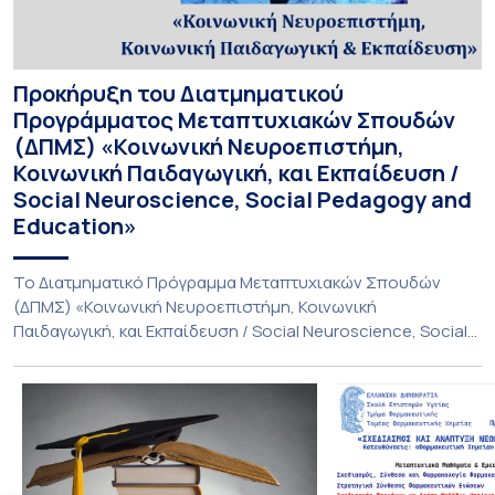
Προκήρυξη του Διατμηματικού
Προγράμματος Μεταπτυχιακών Σπουδών
(ΔΠΜΣ) «Κοινωνική Νευροεπιστήμη,
Κοινωνική Παιδαγωγική, και Εκπαίδευση /
Social Neuroscience, Social Pedagogy and
Education»
Το Διατμηματικό Πρόγραμμα Μεταπτυχιακών Σπουδών
(ΔΠΜΣ) «Κοινωνική Νευροεπιστήμη, Κοινωνική
Παιδαγωγική, και Εκπαίδευση / Social Neuroscience, Social
Pedagogy and Education» υλοποιείται με τη συνεργασία
του Παιδαγωγικού Τμήματος Δημοτικής Εκπαίδευσης, της
Ιατρικής Σχολής και του Τμήματος Βιολογίας του Εθνικού
και Καποδιστριακού Πανεπιστημίου Αθηνών (ΕΚΠΑ),
Πρόκειται για ένα διεπιστημονικό και πρωτοποριακό
Μεταπτυχιακό Πρόγραμμα, αντίστοιχο με μεταπτυχιακά