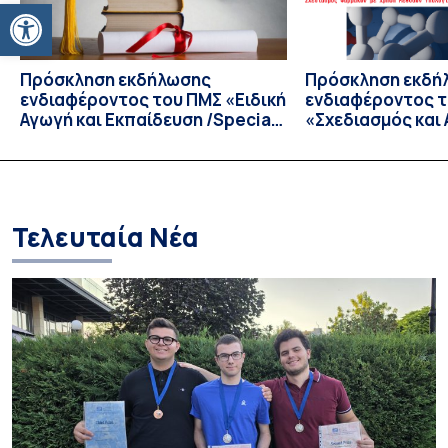
Ανοίξτε τη γραμμή εργαλείων
προγράμματα όπως […]
Πρόσκληση εκδήλωσης
Πρόσκληση εκδή
ενδιαφέροντος του ΠΜΣ «Ειδική
ενδιαφέροντος 
Αγωγή και Εκπαίδευση /Special
«Σχεδιασμός και
Education and Instruction» του
Φαρμακευτικών 
Παιδαγωγικού Τμήματος
Τμήματος Φαρμα
Δημοτικής Εκπαίδευσης
Τελευταία Νέα