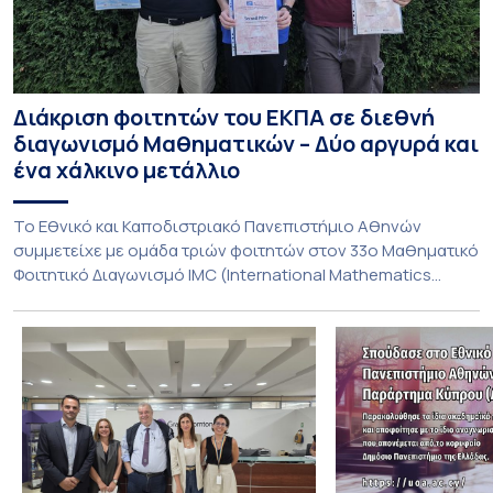
Διάκριση φοιτητών του ΕΚΠΑ σε διεθνή
διαγωνισμό Μαθηματικών – Δύο αργυρά και
ένα χάλκινο μετάλλιο
To Εθνικό και Καποδιστριακό Πανεπιστήμιο Αθηνών
συμμετείχε με ομάδα τριών φοιτητών στον 33ο Μαθηματικό
Φοιτητικό Διαγωνισμό IMC (International Mathematics
Competition), ο οποίος πραγματοποιήθηκε στις 29 και 30
Ιουλίου στο Blagoevgrad της Βουλγαρίας. Σε αυτόν
συμμετείχαν 447 φοιτητές εκπροσωπώντας 135
πανεπιστήμια από 46 χώρες. Από την Ελλάδα, συμμετείχαν
επίσης το Εθνικό Μετσόβιο Πολυτεχνείο, το Αριστοτέλειο
Πανεπιστήμιο […]