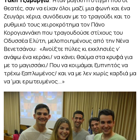
Τάκη Τζαμαργιά
. Ήταν μαγική η στιγμή που οι
θεατές, σαν να είχαν όλοι μαζί μια φωνή και ένα
ζευγάρι χέρια, συνόδευαν με το τραγούδι και το
ρυθμικό τους χειροκρότημα τον Πάνο
Κορογιαννάκη που τραγουδούσε στίχους του
Οδυσσέα Ελύτη, μελοποιημένους από την Νένα
Βενετσάνου:
«Ανοίξτε πύλες κι εκκλησιές ν’
ανάψω ένα κεράκι/ να κάνει θαύμα στα κρυφά για
με το μαγισσάκι/ Που να κοιμάμαι ξυπνητός να
τρέχω ξαπλωμένος/ και να με λεν χωρίς καρδιά μα
να ‘μαι ερωτευμένος…»