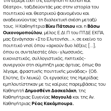
την εξαιρετική της εισήγηση «Ποίηση και
Θέατρο», ταξιδεύοντάς μας στην ιστορία του
ποιητικού και θεατρικού φαινομένου και
αναδεικνύοντας τη διαλεκτική σχέση μεταξύ
τους. Η Καθηγήτρια
Βίκυ Πάτσιου
και η
Βάσω
Οικονομοπούλου
, μέλος Ε.ΔΙ.Π του ΠΤΔΕ ΕΚΠΑ,
μας ξενάγησαν «Στο Ελυτονήσι…», σε εκείνο το
ποιητικό νησί όπου
«αρκούν δυο λέξεις […],
όπου οι συντελεστές όλοι- γλωσσικός,
εικονιστικός, συλλογιστικός, ηχητικός-
συνεργούν στη σύμπηξη μιας άρτιας, όπως θα
λέγαμε, φραστικής ποιητικής μονάδας»
(Οδ.
Ελύτης, Εν λευκώ). Οι εργασίες της Ημερίδας
εμπλουτίστηκαν με τις καίριες παρεμβάσεις του
Καθηγητή
Δημοσθένη Δασκαλάκη
, της
Καθηγήτριας Ευγενίας
Μαγουλά
και της Αν.
Καθηγήτριας
Ρέας Κακάμπουρα.