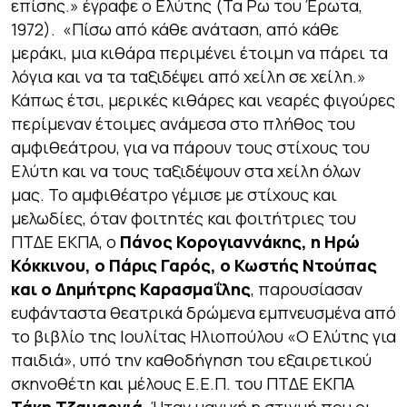
επίσης.» έγραφε ο Ελύτης
(Τα Ρω του Έρωτα,
1972).
«Πίσω από κάθε ανάταση, από κάθε
μεράκι, μια κιθάρα περιμένει έτοιμη να πάρει τα
λόγια και να τα ταξιδέψει από χείλη σε χείλη.»
Κάπως έτσι, μερικές κιθάρες και νεαρές φιγούρες
περίμεναν έτοιμες ανάμεσα στο πλήθος του
αμφιθεάτρου, για να πάρουν τους στίχους του
Ελύτη και να τους ταξιδέψουν στα χείλη όλων
μας. Το αμφιθέατρο γέμισε με στίχους και
μελωδίες, όταν φοιτητές και φοιτήτριες του
ΠΤΔΕ ΕΚΠΑ, ο
Πάνος Κορογιαννάκης, η Ηρώ
Κόκκινου, ο Πάρις Γαρός, ο Κωστής Ντούπας
και ο Δημήτρης Καρασμαΐλης
, παρουσίασαν
ευφάνταστα θεατρικά δρώμενα εμπνευσμένα από
το βιβλίο της Ιουλίτας Ηλιοπούλου «Ο Ελύτης για
παιδιά», υπό την καθοδήγηση του εξαιρετικού
σκηνοθέτη και μέλους Ε.Ε.Π. του ΠΤΔΕ ΕΚΠΑ