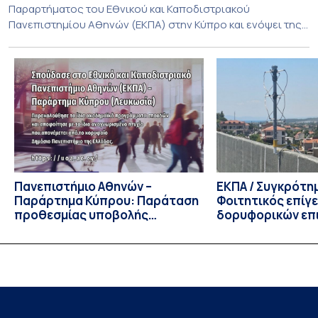
Παραρτήματος του Εθνικού και Καποδιστριακού
Πανεπιστημίου Αθηνών (ΕΚΠΑ) στην Κύπρο και ενόψει της
έναρξης των προπτυχιακών προγραμμάτων σπουδών του
Τμήματος Οικονομικών Επιστημών και του Τμήματος
Διοίκησης Επιχειρήσεων και Οργανισμών τον Σεπτέμβριο
του 2026, ο Κοσμήτορας της Σχολής Οικονομικών και
Πολιτικών Επιστημών, Καθηγητής Νικόλαος Ηρειώτης, και ο
Πρόεδρος του Τμήματος […]
Πανεπιστήμιο Αθηνών –
ΕΚΠΑ / Συγκρότη
Παράρτημα Κύπρου: Παράταση
Φοιτητικός επίγ
προθεσμίας υποβολής
δορυφορικών επι
εκδήλωσης ενδιαφέροντος
λειτουργία!
υποψηφίων