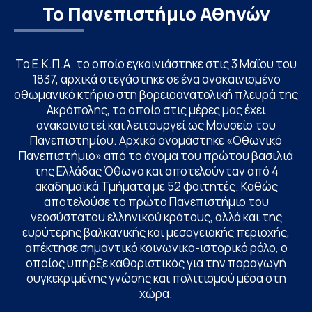
Το Πανεπιστήμιο Αθηνών
Το Ε.Κ.Π.Α. το οποίο εγκαινιάστηκε στις 3 Μαΐου του
1837, αρχικά στεγάστηκε σε ένα ανακαινισμένο
οθωμανικό κτήριο στη βορειοανατολική πλευρά της
Ακρόπολης, το οποίο στις μέρες μας έχει
ανακαινιστεί και λειτουργεί ως Μουσείο του
Πανεπιστημίου. Αρχικά ονομάστηκε «Οθωνικό
Πανεπιστήμιο» από το όνομα του πρώτου βασιλιά
της Ελλάδας Όθωνα και αποτελούνταν από 4
ακαδημαϊκά Τμήματα με 52 φοιτητές. Καθώς
αποτελούσε το πρώτο Πανεπιστήμιο του
νεοσύστατου ελληνικού κράτους, αλλά και της
ευρύτερης βαλκανικής και μεσογειακής περιοχής,
απέκτησε σημαντικό κοινωνικο-ιστορικό ρόλο, ο
οποίος υπήρξε καθοριστικός για την παραγωγή
συγκεκριμένης γνώσης και πολιτισμού μέσα στη
χώρα.