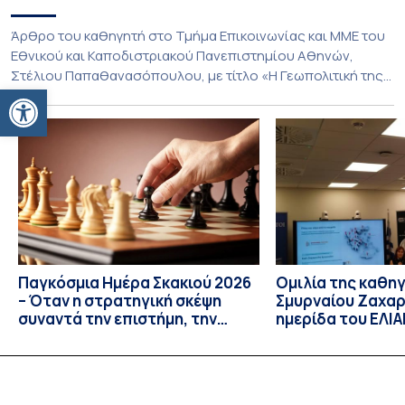
Άρθρο του καθηγητή στο Τμήμα Επικοινωνίας και ΜΜΕ του
Εθνικού και Καποδιστριακού Πανεπιστημίου Αθηνών,
Στέλιου Παπαθανασόπουλου, με τίτλο «Η Γεωπολιτική της
Ανοίξτε τη γραμμή εργαλείων
Αρπαγής» που φιλοξένησαν «ΤΑ ΝΕΑ». Η Γεωπολιτική της
Αρπαγής (ΤΑ ΝΕΑ) Για δεκαετίες, η παραδοσιακή
διπλωματική ανάλυση βασιζόταν σε μια απλή, σχεδόν
αξιωματική παραδοχή: τα κράτη δρουν στη διεθνή σκηνή,
ενεργούν ως ορθολογικοί παράγοντες […]
Παγκόσμια Ημέρα Σκακιού 2026
Ομιλία της καθη
– Όταν η στρατηγική σκέψη
Σμυρναίου Ζαχαρ
συναντά την επιστήμη, την
ημερίδα του ΕΛΙ
έρευνα και την καινοτομία
πέρα από το παιχ
Κατανοώντας του
εξτρεμιστικής ε
στους διαδικτυα