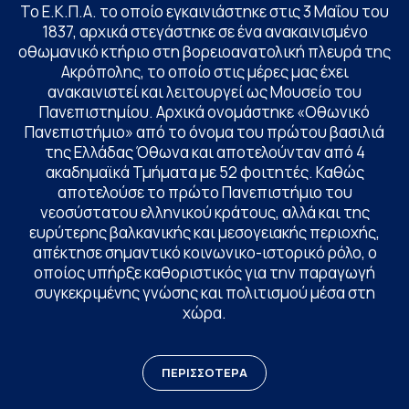
Το Ε.Κ.Π.Α. το οποίο εγκαινιάστηκε στις 3 Μαΐου του
1837, αρχικά στεγάστηκε σε ένα ανακαινισμένο
οθωμανικό κτήριο στη βορειοανατολική πλευρά της
Ακρόπολης, το οποίο στις μέρες μας έχει
ανακαινιστεί και λειτουργεί ως Μουσείο του
Πανεπιστημίου. Αρχικά ονομάστηκε «Οθωνικό
Πανεπιστήμιο» από το όνομα του πρώτου βασιλιά
της Ελλάδας Όθωνα και αποτελούνταν από 4
ακαδημαϊκά Τμήματα με 52 φοιτητές. Καθώς
αποτελούσε το πρώτο Πανεπιστήμιο του
νεοσύστατου ελληνικού κράτους, αλλά και της
ευρύτερης βαλκανικής και μεσογειακής περιοχής,
απέκτησε σημαντικό κοινωνικο-ιστορικό ρόλο, ο
οποίος υπήρξε καθοριστικός για την παραγωγή
συγκεκριμένης γνώσης και πολιτισμού μέσα στη
χώρα.
ΠΕΡΙΣΣΟΤΕΡΑ