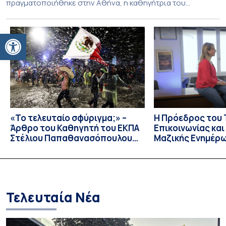
πραγματοποιήθηκε στην Αθήνα, η καθηγήτρια του
Τμήματος Φιλολογίας του Εθνικού και Καποδιστριακού
Πανεπιστημίου Αθηνών, Σπυριδούλα Βαρλοκώστα,
Ανοίξτε τη γραμμή εργαλείων
παρουσίασε το LexiGram, ένα καινοτόμο, σταθμισμένο
εργαλείο αξιολόγησης των λεξικών και γραμματικών
διαταραχών σε ελληνόφωνους ασθενείς με αφασία. Η
αφασία είναι επίκτητη γλωσσική […]
«Το τελευταίο σφύριγμα;» –
Η Πρόεδρος του
Άρθρο του Καθηγητή του ΕΚΠΑ
Επικοινωνίας κα
Στέλιου Παπαθανασόπουλου
Μαζικής Ενημέρ
στην εφημερίδα «ΤΑ ΝΕΑ»
Πανεπιστημίου Α
Καθηγήτρια Λίζα 
την απαγόρευση 
media σε ανηλίκ
Τελευταία Νέα