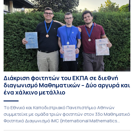
Διάκριση φοιτητών του ΕΚΠΑ σε διεθνή
διαγωνισμό Μαθηματικών – Δύο αργυρά και
ένα χάλκινο μετάλλιο
To Εθνικό και Καποδιστριακό Πανεπιστήμιο Αθηνών
συμμετείχε με ομάδα τριών φοιτητών στον 33ο Μαθηματικό
Φοιτητικό Διαγωνισμό IMC (International Mathematics
Competition), ο οποίος πραγματοποιήθηκε στις 29 και 30
Ιουλίου στο Blagoevgrad της Βουλγαρίας. Σε αυτόν