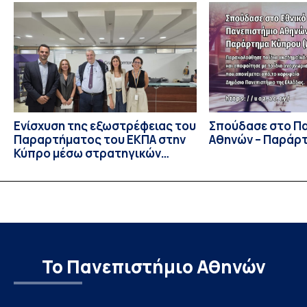
συμμετείχαν 447 φοιτητές εκπροσωπώντας 135
πανεπιστήμια από 46 χώρες. Από την Ελλάδα, συμμετείχαν
επίσης το Εθνικό Μετσόβιο Πολυτεχνείο, το Αριστοτέλειο
Πανεπιστήμιο […]
Ενίσχυση της εξωστρέφειας του
Σπούδασε στο Π
Παραρτήματος του ΕΚΠΑ στην
Αθηνών – Παράρ
Κύπρο μέσω στρατηγικών
συνεργασιών
Το Πανεπιστήμιο Αθηνών