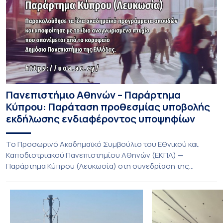
Πανεπιστήμιο Αθηνών – Παράρτημα
Κύπρου: Παράταση προθεσμίας υποβολής
εκδήλωσης ενδιαφέροντος υποψηφίων
Το Προσωρινό Ακαδημαϊκό Συμβούλιο του Εθνικού και
Καποδιστριακού Πανεπιστημίου Αθηνών (ΕΚΠΑ) —
Παράρτημα Κύπρου (Λευκωσία) στη συνεδρίαση της
Πέμπτης 23 Ιουλίου 2026, αποφασίζει ομόφωνα την
παράταση της προθεσμίας υποβολής εκδήλωσης
ενδιαφέροντος για την φοίτηση σε Προγράμματα Σπουδών,
Τμημάτων του Πανεπιστημίου μας στο Παράρτημα Κύπρου
για το ακαδημαϊκό έτος 2026-2027, έως τη Δευτέρα 31