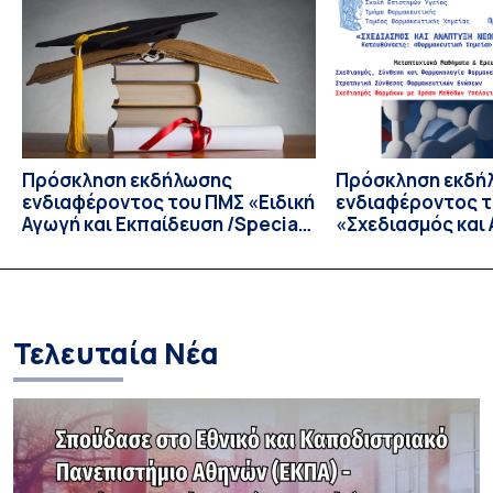
Ιατρικής Σχολής και του Τμήματος Βιολογίας του Εθνικού
και Καποδιστριακού Πανεπιστημίου Αθηνών (ΕΚΠΑ),
Πρόκειται για ένα διεπιστημονικό και πρωτοποριακό
Μεταπτυχιακό Πρόγραμμα, αντίστοιχο με μεταπτυχιακά
προγράμματα όπως […]
Πρόσκληση εκδήλωσης
Πρόσκληση εκδή
ενδιαφέροντος του ΠΜΣ «Ειδική
ενδιαφέροντος 
Αγωγή και Εκπαίδευση /Special
«Σχεδιασμός και
Education and Instruction» του
Φαρμακευτικών 
Παιδαγωγικού Τμήματος
Τμήματος Φαρμα
Δημοτικής Εκπαίδευσης
Τελευταία Νέα