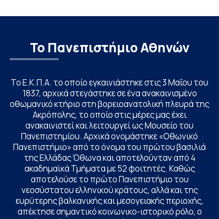
Το Πανεπιστήμιο Αθηνών
Το Ε.Κ.Π.Α. το οποίο εγκαινιάστηκε στις 3 Μαΐου του
1837, αρχικά στεγάστηκε σε ένα ανακαινισμένο
οθωμανικό κτήριο στη βορειοανατολική πλευρά της
Ακρόπολης, το οποίο στις μέρες μας έχει
ανακαινιστεί και λειτουργεί ως Μουσείο του
Πανεπιστημίου. Αρχικά ονομάστηκε «Οθωνικό
Πανεπιστήμιο» από το όνομα του πρώτου βασιλιά
της Ελλάδας Όθωνα και αποτελούνταν από 4
ακαδημαϊκά Τμήματα με 52 φοιτητές. Καθώς
αποτελούσε το πρώτο Πανεπιστήμιο του
νεοσύστατου ελληνικού κράτους, αλλά και της
ευρύτερης βαλκανικής και μεσογειακής περιοχής,
απέκτησε σημαντικό κοινωνικο-ιστορικό ρόλο, ο