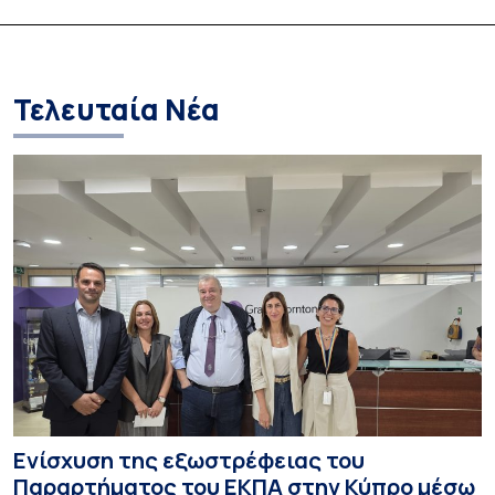
Ένα ασημένιο και τρία χάλκινα
φοιτητές/τριες 
μετάλλια
επιλογή για τους
περισσότερους 
Τελευταία Νέα
Ενίσχυση της εξωστρέφειας του
Παραρτήματος του ΕΚΠΑ στην Κύπρο μέσω