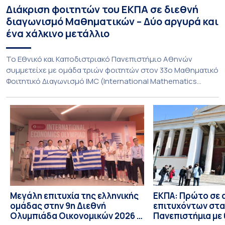
Διάκριση φοιτητών του ΕΚΠΑ σε διεθνή
διαγωνισμό Μαθηματικών – Δύο αργυρά και
ένα χάλκινο μετάλλιο
To Εθνικό και Καποδιστριακό Πανεπιστήμιο Αθηνών
συμμετείχε με ομάδα τριών φοιτητών στον 33ο Μαθηματικό
Φοιτητικό Διαγωνισμό IMC (International Mathematics
Competition), ο οποίος πραγματοποιήθηκε στις 29 και 30
Ιουλίου στο Blagoevgrad της Βουλγαρίας. Σε αυτόν
συμμετείχαν 447 φοιτητές εκπροσωπώντας 135
πανεπιστήμια από 46 χώρες. Από την Ελλάδα, συμμετείχαν
επίσης το Εθνικό Μετσόβιο Πολυτεχνείο, το Αριστοτέλειο
Πανεπιστήμιο […]
Μεγάλη επιτυχία της ελληνικής
ΕΚΠΑ: Πρώτο σε 
ομάδας στην 9η Διεθνή
επιτυχόντων στα
Ολυμπιάδα Οικονομικών 2026 –
Πανεπιστήμια με