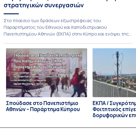
στρατηγικών συνεργασιών
Στο πλαίσιο των δράσεων εξωστρέφειας του
Παραρτήματος του Εθνικού και Καποδιστριακού
Πανεπιστημίου Αθηνών (ΕΚΠΑ) στην Κύπρο και ενόψει της
έναρξης των προπτυχιακών προγραμμάτων σπουδών του
Τμήματος Οικονομικών Επιστημών και του Τμήματος
Διοίκησης Επιχειρήσεων και Οργανισμών τον Σεπτέμβριο
του 2026, ο Κοσμήτορας της Σχολής Οικονομικών και
Πολιτικών Επιστημών, Καθηγητής Νικόλαος Ηρειώτης, και ο
Πρόεδρος του Τμήματος […]
Σπούδασε στο Πανεπιστήμιο
ΕΚΠΑ / Συγκρότη
Αθηνών – Παράρτημα Κύπρου
Φοιτητικός επίγ
δορυφορικών επι
λειτουργία!