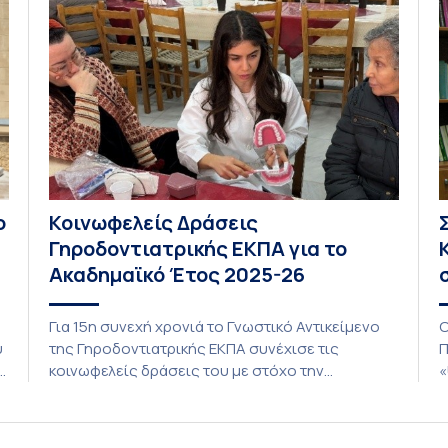
ο
Κοινωφελείς Δράσεις
Γηροδοντιατρικής ΕΚΠΑ για το
Ακαδημαϊκό Έτος 2025-26
Για 15η συνεχή χρονιά το Γνωστικό Αντικείμενο
O
υ
της Γηροδοντιατρικής ΕΚΠΑ συνέχισε τις
Π
κοινωφελείς δράσεις του με στόχο την
«
προαγωγή της στοματικής υγείας των ευάλωτων
(
ηλικιωμένων συμπολιτών μας. Το πρόγραμμα της
σ
ο
υποχρεωτικής «κοινωφελούς μάθησης» στο
γ