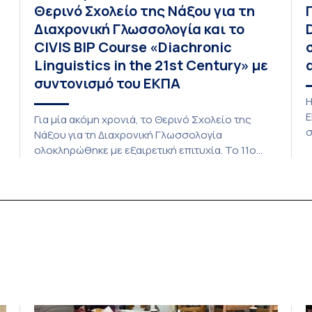
Θερινό Σχολείο της Νάξου για τη
Διαχρονική Γλωσσολογία και το
CIVIS BIP Course «Diachronic
Linguistics in the 21st Century» με
συντονισμό του ΕΚΠΑ
Η
Ε
Για μία ακόμη χρονιά, το Θερινό Σχολείο της
σ
Νάξου για τη Διαχρονική Γλωσσολογία
β
ολοκληρώθηκε με εξαιρετική επιτυχία. Το 11ο
τ
Διεθνές Θερινό Σχολείο της Νάξου, μαζί με τη
ε
διά ζώσης φάση του CIVIS BIP Course «Diachronic
Δ
Linguistics in the 21st Century», διεξήχθη από τις
κ
19 έως τις 25 Ιουλίου 2026 στο ιστορικό κτίριο
Β
της πρώην σχολής […]
Ι