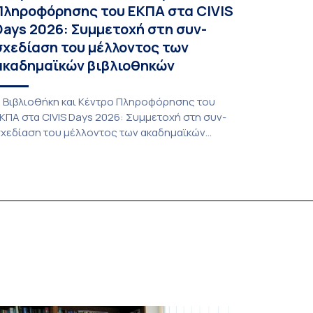
Πληροφόρησης του ΕΚΠΑ στα CIVIS
Days 2026: Συμμετοχή στη συν-
σχεδίαση του μέλλοντος των
ακαδημαϊκών βιβλιοθηκών
 Βιβλιοθήκη και Κέντρο Πληροφόρησης του
ΚΠΑ στα CIVIS Days 2026: Συμμετοχή στη συν-
χεδίαση του μέλλοντος των ακαδημαϊκών
ιβλιοθηκών Στην αποστολή που εκπροσώπησε
ο ΕΚΠΑ στη φετινή εκδήλωση «CIVIS Days», με
πικεφαλής την Αντιπρύτανι Ακαδημαϊκών,
ιεθνών Σχέσεων και Εξωστρέφειας, Καθηγήτρια
. Σοφία Παπαϊωάννου, συμμετείχε ενεργά και η
ιβλιοθήκη και Κέντρο Πληροφόρησης (ΒΚΠ) του
δρύματος. Οι […]