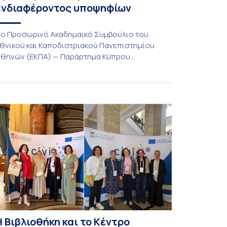
ενδιαφέροντος υποψηφίων
ο Προσωρινό Ακαδημαϊκό Συμβούλιο του
θνικού και Καποδιστριακού Πανεπιστημίου
θηνών (ΕΚΠΑ) — Παράρτημα Κύπρου
Λευκωσία) στη συνεδρίαση της Πέμπτης 23
ουλίου 2026, αποφασίζει ομόφωνα την
αράταση της προθεσμίας υποβολής
κδήλωσης ενδιαφέροντος για την φοίτηση σε
ρογράμματα Σπουδών, Τμημάτων του
ανεπιστημίου μας στο Παράρτημα Κύπρου για
ο ακαδημαϊκό έτος 2026-2027, έως τη Δευτέρα
1 Αυγούστου 2026. […]
Η Βιβλιοθήκη και το Κέντρο