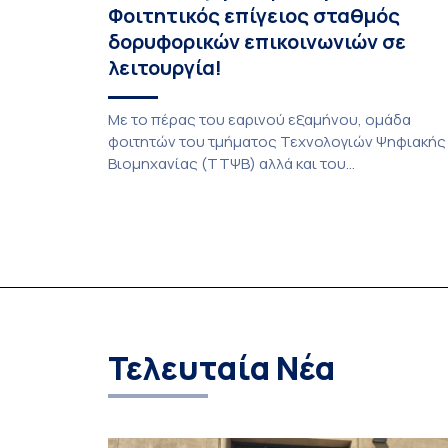
Φοιτητικός επίγειος σταθμός
δορυφορικών επικοινωνιών σε
λειτουργία!
Με το πέρας του εαρινού εξαμήνου, ομάδα
φοιτητών του τμήματος Τεχνολογιών Ψηφιακής
Βιομηχανίας (ΤΤΨΒ) αλλά και του
Αεροδιαστημικής Επιστήμης και Τεχνολογίας
ολοκλήρωσε την κατασκευή επίγειου σταθμού
λήψης δορυφορικών σημάτων. Ο σταθμός
λειτουργεί πλέον στο Συγκρότημα Ευρίπου και
εντάσσεται στο παγκόσμιο δίκτυο SatNOGS. Η
ιδέα προέκυψε έπειτα από την επίσκεψη
φοιτητών του ΤΤΨΒ στο Open Source […]
Τελευταία Νέα