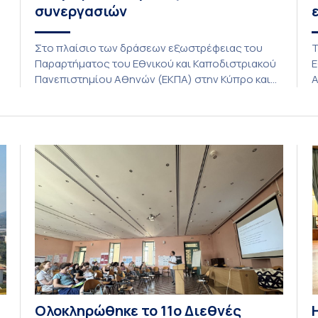
συνεργασιών
Στο πλαίσιο των δράσεων εξωστρέφειας του
Τ
Παραρτήματος του Εθνικού και Καποδιστριακού
Ε
C
Πανεπιστημίου Αθηνών (ΕΚΠΑ) στην Κύπρο και
Α
ενόψει της έναρξης των προπτυχιακών
(
προγραμμάτων σπουδών του Τμήματος
Ι
Οικονομικών Επιστημών και του Τμήματος
π
Διοίκησης Επιχειρήσεων και Οργανισμών τον
ε
Σεπτέμβριο του 2026, ο Κοσμήτορας της Σχολής
Π
Οικονομικών και Πολιτικών Επιστημών,
Π
Καθηγητής Νικόλαος Ηρειώτης, και ο Πρόεδρος
τ
του Τμήματος […]
3
Ολοκληρώθηκε το 11ο Διεθνές