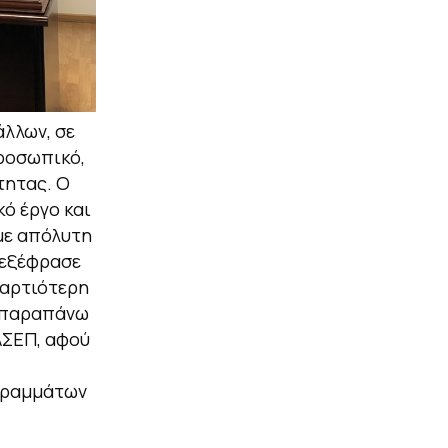
άλλων, σε
ροσωπικό,
τητας. Ο
ό έργο και
με απόλυτη
 εξέφρασε
 αρτιότερη
ν παραπάνω
ΑΣΕΠ, αφού
ογραμμάτων