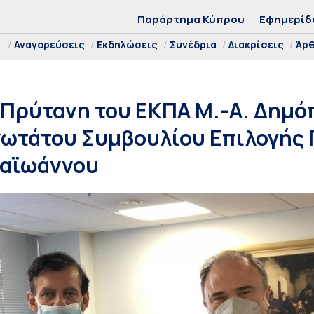
Παράρτημα Κύπρου
Εφημερίδ
Αναγορεύσεις
Εκδηλώσεις
Συνέδρια
Διακρίσεις
Άρ
Πρύτανη του ΕΚΠΑ Μ.-Α. Δημό
νωτάτου Συμβουλίου Επιλογής
παϊωάννου