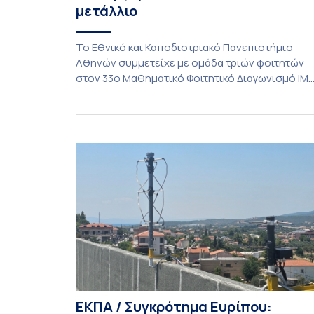
μετάλλιο
To Εθνικό και Καποδιστριακό Πανεπιστήμιο
Αθηνών συμμετείχε με ομάδα τριών φοιτητών
στον 33ο Μαθηματικό Φοιτητικό Διαγωνισμό IM
(International Mathematics Competition), ο
οποίος πραγματοποιήθηκε στις 29 και 30
Ιουλίου στο Blagoevgrad της Βουλγαρίας. Σε
αυτόν συμμετείχαν 447 φοιτητές
εκπροσωπώντας 135 πανεπιστήμια από 46
χώρες. Από την Ελλάδα, συμμετείχαν επίσης το
Εθνικό Μετσόβιο Πολυτεχνείο, το Αριστοτέλειο
Πανεπιστήμιο […]
ΕΚΠΑ / Συγκρότημα Ευρίπου: