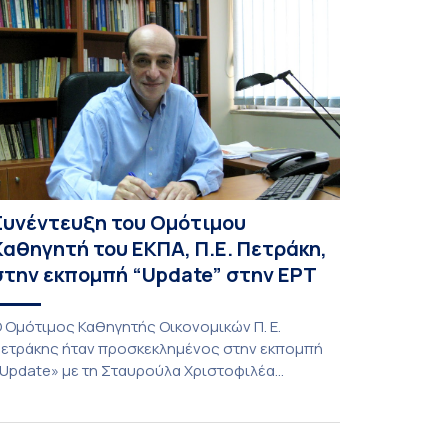
Συνέντευξη του Ομότιμου
Καθηγητή του ΕΚΠΑ, Π.Ε. Πετράκη,
στην εκπομπή “Update” στην ΕΡΤ
 Ομότιμος Καθηγητής Οικονομικών Π. Ε.
ετράκης ήταν προσκεκλημένος στην εκπομπή
Update» με τη Σταυρούλα Χριστοφιλέα
27/7/2026). Συζήτησε για τις οικονομικές
υνέπειες στην ενέργεια για την Ελλάδα και,
ενικότερα, την Ευρώπη από τις εξελίξεις στον