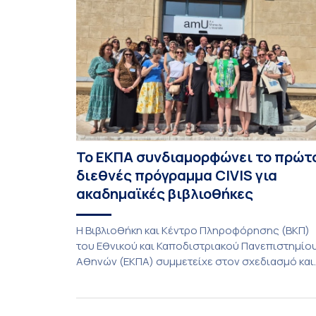
Το ΕΚΠΑ συνδιαμορφώνει το πρώτ
διεθνές πρόγραμμα CIVIS για
ακαδημαϊκές βιβλιοθήκες
Η Βιβλιοθήκη και Κέντρο Πληροφόρησης (ΒΚΠ)
του Εθνικού και Καποδιστριακού Πανεπιστημίο
Αθηνών (ΕΚΠΑ) συμμετείχε στον σχεδιασμό και
την υλοποίηση του CIVIS Blended Intensive
Programme (BIP) με τίτλο «Transformative
Libraries and Participatory Culture” (IMOTION), τ