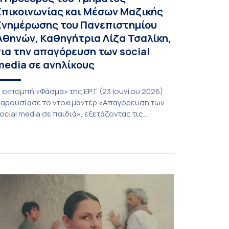
Επικοινωνίας και Μέσων Μαζικής
Ενημέρωσης του Πανεπιστημίου
Αθηνών, Καθηγήτρια Λίζα Τσαλίκη,
για την απαγόρευση των social
media σε ανηλίκους
 εκπομπή «Φάσμα» της ΕΡΤ (23 Ιουνίου 2026)
αρουσίασε το ντοκιμαντέρ «Απαγόρευση των
ocial media σε παιδιά», εξετάζοντας τις
οινωνικές, ψυχολογικές και θεσμικές
ροεκτάσεις ενός ζητήματος που απασχολεί
λοένα και περισσότερο γονείς, εκπαιδευτικούς
αι φορείς χάραξης πολιτικής. Στο επίκεντρο της
υζήτησης βρέθηκε το ερώτημα κατά πόσο οι
εριορισμοί ή οι απαγορεύσεις χρήσης των
έσων κοινωνικής […]