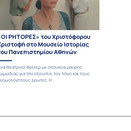
«ΟΙ ΡΗΤΟΡΕΣ» του Χριστόφορου
Χριστοφή στο Μουσείο Ιστορίας
του Πανεπιστημίου Αθηνών
να θεατρικό θρίλερ με στοιχεία μαύρης
ωμωδίας για την εξουσία, τον λόγο και τους
νομολόγητους έρωτες. Η
αράσταση παρουσιάστηκε στο Ίδρυμα Μιχάλης
ακογιάννης τον Σεπτέμβριο του 2025. ΓΙΑ
ΕΡΙΟΡΙΣΜΕΝΟ ΑΡΙΘΜΟ ΠΑΡΑΣΤΑΣΕΩΝ 9 με 14
ουνίου | 2 με 5 Ιουλίου | 9 με 12 Ιουλίου 📍 Παλαιό
ανεπιστήμιο [Μουσείο Ιστορίας
ανεπιστημίου Αθηνών] Τι συμβαίνει όταν η […]