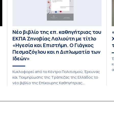
Νέο βιβλίο της επ. καθηγήτριας του
ΕΚΠΑ Ζηνοβίας Λαλιούτη με τίτλο
«Ηγεσία και Επιστήμη. Ο Γιάγκος
Πεσμαζόγλου και η Διπλωματία των
Ιδεών»
Έ
κ
α
Κυκλοφορεί από το Κέντρο Πολιτισμού, Έρευνας
π
και Τεκμηρίωσης της Τράπεζας της Ελλάδος το
Κ
νέο βιβλίο της Επίκουρης Καθηγήτριας
Π
ευρωπαϊκής ιστορίας στο τμήμα Πολιτικής
Ι
Επιστήμης και Δημόσιας Διοίκησης του Εθνικού
Π
και Καποδιστριακού Πανεπιστημίου Αθηνών
Π
Ζηνοβίας (Τζένης) Λιαλιούτη, με τίτλο «Ηγεσία
και Επιστήμη. Ο Γιάγκος Πεσμαζόγλου και η