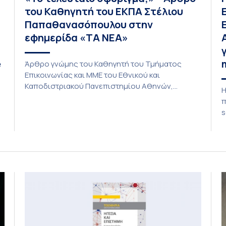
του Καθηγητή του ΕΚΠΑ Στέλιου
Παπαθανασόπουλου στην
εφημερίδα «ΤΑ ΝΕΑ»
e
Άρθρο γνώμης του Καθηγητή του Τμήματος
Επικοινωνίας και ΜΜΕ του Εθνικού και
Καποδιστριακού Πανεπιστημίου Αθηνών,
Η
Στέλιου Παπαθανασόπουλου με τίτλο «Το
π
τελευταίο σφύριγμα;» φιλοξενείται στην
s
εφημερίδα «ΤΑ ΝΕΑ». «Το τελευταίο σφύριγμα;»
κ
(Εφημερίδα ΤΑ ΝΕΑ) Η άποψη ότι το Μουντιάλ
π
του 2026 θα αποτελέσει το «τελευταίο μεγάλο
ο
τηλεοπτικό γεγονός σε απευθείας σύνδεση»
κ
φαντάζει υπερβολική. Οι τηλεοπτικοί σταθμοί […]
σ
π
ο
μ