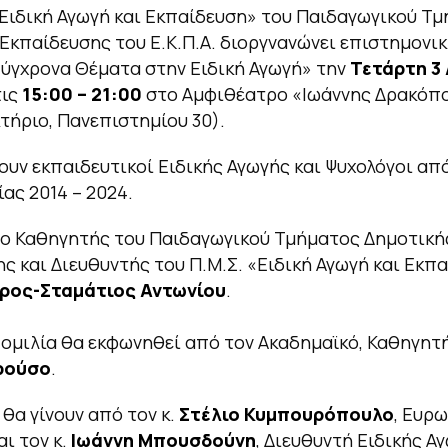
«Ειδική Αγωγή και Εκπαίδευση» του Παιδαγωγικού Τ
Εκπαίδευσης του Ε.Κ.Π.Α. διοργνανώνει επιστημονι
Σύγχρονα Θέματα στην Ειδική Αγωγή» την
Τετάρτη 3
τις
15:00 – 21:00
στο Αμφιθέατρο «Iωάννης Δρακόπ
κτήριο, Πανεπιστημίου 30).
υν εκπαιδευτικοί Ειδικής Αγωγής και Ψυχολόγοι απ
ίας 2014 – 2024.
 ο Καθηγητής του Παιδαγωγικού Τμήματος Δημοτική
ς και Διευθυντής του Π.Μ.Σ. «Ειδική Αγωγή και Εκπα
ρος-Σταμάτιος Αντωνίου
.
 ομιλία θα εκφωνηθεί από τον Ακαδημαϊκό, Καθηγητή
ρούσο
.
 θα γίνουν από τον κ.
Στέλιο Κυμπουρόπουλο
, Ευρ
αι τον κ.
Ιωάννη Μπουσδούνη
, Διευθυντή Ειδικής Α