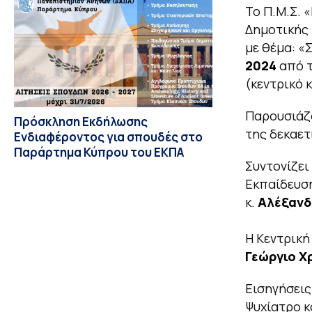
Το Π.Μ.Σ. 
Δημοτικής 
με θέμα: «
2024
από 
(κεντρικό 
Παρουσιάζο
Πρόσκληση Εκδήλωσης
της δεκαετ
Ενδιαφέροντος για σπουδές στο
Παράρτημα Κύπρου του ΕΚΠΑ
Συντονίζει
Εκπαίδευση
κ.
Αλέξανδ
Η Κεντρική
Γεώργιο Χ
Εισηγήσεις
Ψυχίατρο κ