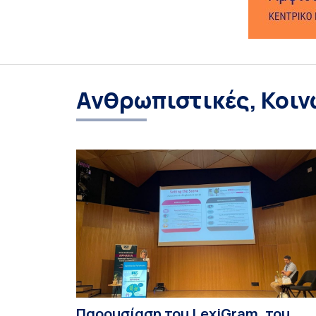
Ανθρωπιστικές, Κοιν
Παρουσίαση του LexiGram, του