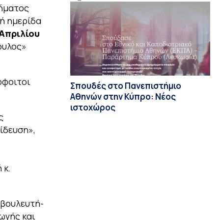
μήματος
κή ημερίδα
 Απριλίου
ουλος»
όφοιτοι
Σπουδές στο Πανεπιστήμιο
Αθηνών στην Κύπρο: Νέος
ιστοχώρος
ς
ίδευση»,
 κ.
ωβουλευτή-
γωγής και