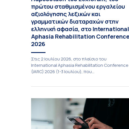
πρώτου σταθμισμένου εργαλείου
αξιολόγησης λεξικών και
γραμματικών διαταραχών στην
ελληνική αφασία, στο International
Aphasia Rehabilitation Conferenc
2026
Στις 2 Ιουλίου 2026, στο πλαίσιο του
International Aphasia Rehabilitation Conference
(IARC) 2026 (1-3 Ιουλίου), που
πραγματοποιήθηκε στην Αθήνα, η καθηγήτρια
του Τμήματος Φιλολογίας του Εθνικού και
Καποδιστριακού Πανεπιστημίου Αθηνών,
Σπυριδούλα Βαρλοκώστα, παρουσίασε το
LexiGram, ένα καινοτόμο, σταθμισμένο εργαλεί
αξιολόγησης των λεξικών και γραμματικών
διαταραχών σε ελληνόφωνους ασθενείς με
αφασία. Η αφασία είναι επίκτητη γλωσσική […]