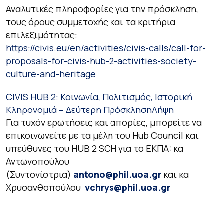
Αναλυτικές πληροφορίες για την πρόσκληση,
τους όρους συμμετοχής και τα κριτήρια
επιλεξιμότητας:
https://civis.eu/en/activities/civis-calls/call-for-
proposals-for-civis-hub-2-activities-society-
culture-and-heritage
CIVIS HUB 2: Κοινωνία, Πολιτισμός, Ιστορική
Κληρονομιά – Δεύτερη Πρόσκληση
Λήψη
Για τυχόν ερωτήσεις και απορίες, μπορείτε να
επικοινωνείτε με τα μέλη του Hub Council και
υπεύθυνες του HUB 2 SCH για το ΕΚΠA: κα
Αντωνοπούλου
(Συντονίστρια)
antono@phil.uoa.gr
και κα
Χρυσανθοπούλου
vchrys@phil.uoa.gr