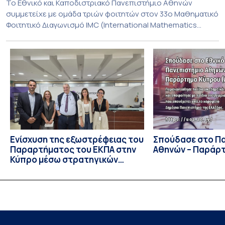
To Εθνικό και Καποδιστριακό Πανεπιστήμιο Αθηνών
συμμετείχε με ομάδα τριών φοιτητών στον 33ο Μαθηματικό
Φοιτητικό Διαγωνισμό IMC (International Mathematics
Competition), ο οποίος πραγματοποιήθηκε στις 29 και 30
Ιουλίου στο Blagoevgrad της Βουλγαρίας. Σε αυτόν
συμμετείχαν 447 φοιτητές εκπροσωπώντας 135
πανεπιστήμια από 46 χώρες. Από την Ελλάδα, συμμετείχαν
επίσης το Εθνικό Μετσόβιο Πολυτεχνείο, το Αριστοτέλειο
Πανεπιστήμιο […]
Ενίσχυση της εξωστρέφειας του
Σπούδασε στο Π
Παραρτήματος του ΕΚΠΑ στην
Αθηνών – Παράρ
Κύπρο μέσω στρατηγικών
συνεργασιών