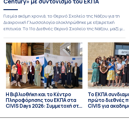
Century» με συντονισμό του ΕΚΠΑ
Για μία ακόμη χρονιά, το Θερινό Σχολείο της Νάξου για τη
Διαχρονική Γλωσσολογία ολοκληρώθηκε με εξαιρετική
επιτυχία. Το 11ο Διεθνές Θερινό Σχολείο της Νάξου, μαζί με
τη διά ζώσης φάση του CIVIS BIP Course «Diachronic
Linguistics in the 21st Century», διεξήχθη από τις 19 έως τις
25 Ιουλίου 2026 στο ιστορικό κτίριο της πρώην σχολής […]
Η Βιβλιοθήκη και το Κέντρο
Το ΕΚΠΑ συνδιαμ
Πληροφόρησης του ΕΚΠΑ στα
πρώτο διεθνές 
CIVIS Days 2026: Συμμετοχή στη
CIVIS για ακαδημ
συν-σχεδίαση του μέλλοντος
βιβλιοθήκες
των ακαδημαϊκών βιβλιοθηκών