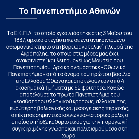
Το Πανεπιστήμιο Αθηνών
Το Ε.Κ.Π.Α. το οποίο εγκαινιάστηκε στις 3 Μαΐου του
1837, αρχικά στεγάστηκε σε ένα ανακαινισμένο
οθωμανικό κτήριο στη βορειοανατολική πλευρά της
Ακρόπολης, το οποίο στις μέρες μας έχει
ανακαινιστεί και λειτουργεί ως Μουσείο του
Πανεπιστημίου. Αρχικά ονομάστηκε «Οθωνικό
Πανεπιστήμιο» από το όνομα του πρώτου βασιλιά
της Ελλάδας Όθωνα και αποτελούνταν από 4
ακαδημαϊκά Τμήματα με 52 φοιτητές. Καθώς
αποτελούσε το πρώτο Πανεπιστήμιο του
νεοσύστατου ελληνικού κράτους, αλλά και της
ευρύτερης βαλκανικής και μεσογειακής περιοχής,
απέκτησε σημαντικό κοινωνικο-ιστορικό ρόλο, ο
οποίος υπήρξε καθοριστικός για την παραγωγή
συγκεκριμένης γνώσης και πολιτισμού μέσα στη
χώρα.