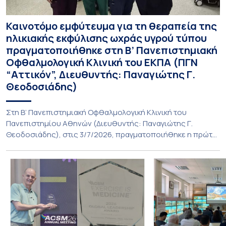
Καινοτόμο εμφύτευμα για τη θεραπεία της
ηλικιακής εκφύλισης ωχράς υγρού τύπου
πραγματοποιήθηκε στη Β’ Πανεπιστημιακή
Οφθαλμολογική Κλινική του ΕΚΠΑ (ΠΓΝ
“Αττικόν”, Διευθυντής: Παναγιώτης Γ.
Θεοδοσιάδης)
Στη Β’ Πανεπιστημιακή Οφθαλμολογική Κλινική του
Πανεπιστημίου Αθηνών (Διευθυντής: Παναγιώτης Γ.
Θεοδοσιάδης), στις 3/7/2026, πραγματοποιήθηκε η πρώτη
εμφύτευση του ενθέματος Susvimo (Port Delivery System,
PDS) στο πλαίσιο της διεθνούς κλινικής μελέτης Sightspire
σε ασθενή 82 ετών με ηλικιακή εκφύλιση ωχράς υγρού
τύπου. Το ένθεμα αυτό αποτελεί καινοτόμο θεραπεία για
ασθενείς με νεοαγγειακή ηλικιακή εκφύλιση ωχράς, […]