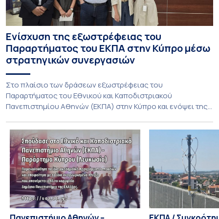
Ενίσχυση της εξωστρέφειας του
Παραρτήματος του ΕΚΠΑ στην Κύπρο μέσω
στρατηγικών συνεργασιών
Στο πλαίσιο των δράσεων εξωστρέφειας του
Παραρτήματος του Εθνικού και Καποδιστριακού
Πανεπιστημίου Αθηνών (ΕΚΠΑ) στην Κύπρο και ενόψει της
έναρξης των προπτυχιακών προγραμμάτων σπουδών του
Τμήματος Οικονομικών Επιστημών και του Τμήματος
Διοίκησης Επιχειρήσεων και Οργανισμών τον Σεπτέμβριο
του 2026, ο Κοσμήτορας της Σχολής Οικονομικών και
Πολιτικών Επιστημών, Καθηγητής Νικόλαος Ηρειώτης, και ο
Πρόεδρος του Τμήματος […]
Πανεπιστήμιο Αθηνών –
ΕΚΠΑ / Συγκρότη