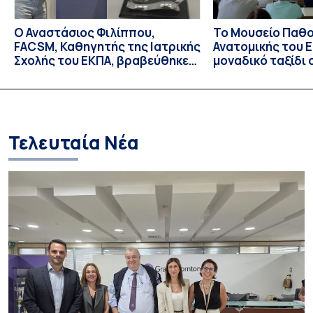
Ο Αναστάσιος Φιλίππου,
Το Μουσείο Παθο
FACSM, Καθηγητής της Ιατρικής
Ανατομικής του Ε
Σχολής του ΕΚΠΑ, βραβεύθηκε
μοναδικό ταξίδι 
με το “Exercise is Medicine”
και την εξέλιξη τ
Global Leadership Award 2026
Τελευταία Νέα