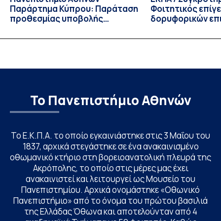
Παράρτημα Κύπρου: Παράταση
Φοιτητικός επίγ
προθεσμίας υποβολής
δορυφορικών επι
εκδήλωσης ενδιαφέροντος
λειτουργία!
υποψηφίων
Το Πανεπιστήμιο Αθηνών
Το Ε.Κ.Π.Α. το οποίο εγκαινιάστηκε στις 3 Μαΐου του
1837, αρχικά στεγάστηκε σε ένα ανακαινισμένο
οθωμανικό κτήριο στη βορειοανατολική πλευρά της
Ακρόπολης, το οποίο στις μέρες μας έχει
ανακαινιστεί και λειτουργεί ως Μουσείο του
Πανεπιστημίου. Αρχικά ονομάστηκε «Οθωνικό
Πανεπιστήμιο» από το όνομα του πρώτου βασιλιά
της Ελλάδας Όθωνα και αποτελούνταν από 4