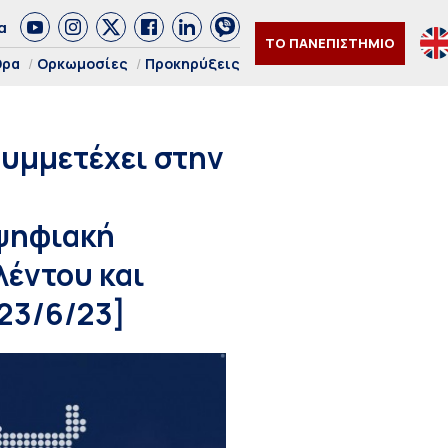
α
ΤΟ ΠΑΝΕΠΙΣΤΗΜΙΟ
θρα
Ορκωμοσίες
Προκηρύξεις
συμμετέχει στην
 ψηφιακή
λέντου και
[23/6/23]