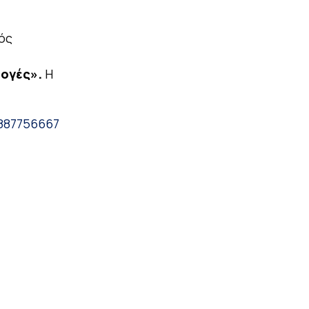
ός
μογές».
Η
5887756667