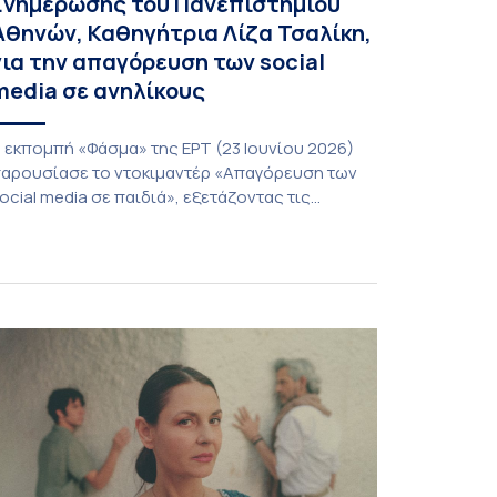
Ενημέρωσης του Πανεπιστημίου
Αθηνών, Καθηγήτρια Λίζα Τσαλίκη,
για την απαγόρευση των social
media σε ανηλίκους
 εκπομπή «Φάσμα» της ΕΡΤ (23 Ιουνίου 2026)
αρουσίασε το ντοκιμαντέρ «Απαγόρευση των
ocial media σε παιδιά», εξετάζοντας τις
οινωνικές, ψυχολογικές και θεσμικές
ροεκτάσεις ενός ζητήματος που απασχολεί
λοένα και περισσότερο γονείς, εκπαιδευτικούς
αι φορείς χάραξης πολιτικής. Στο επίκεντρο της
υζήτησης βρέθηκε το ερώτημα κατά πόσο οι
εριορισμοί ή οι απαγορεύσεις χρήσης των
έσων κοινωνικής […]