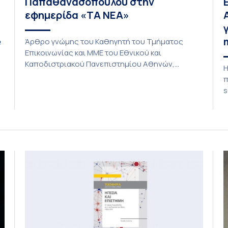
Παπαθανασόπουλου στην
εφημερίδα «ΤΑ ΝΕΑ»
e
Άρθρο γνώμης του Καθηγητή του Τμήματος
Επικοινωνίας και ΜΜΕ του Εθνικού και
Καποδιστριακού Πανεπιστημίου Αθηνών,
Η
Στέλιου Παπαθανασόπουλου με τίτλο «Το
π
τελευταίο σφύριγμα;» φιλοξενείται στην
s
εφημερίδα «ΤΑ ΝΕΑ». «Το τελευταίο σφύριγμα;»
κ
(Εφημερίδα ΤΑ ΝΕΑ) Η άποψη ότι το Μουντιάλ
π
του 2026 θα αποτελέσει το «τελευταίο μεγάλο
ο
τηλεοπτικό γεγονός σε απευθείας σύνδεση»
κ
φαντάζει υπερβολική. Οι τηλεοπτικοί σταθμοί […]
σ
π
ο
μ