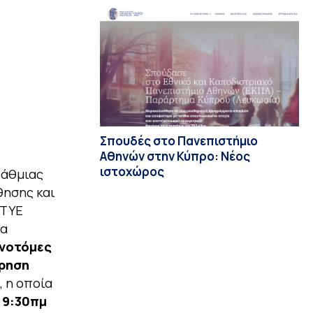
Σπουδές στο Πανεπιστήμιο
Αθηνών στην Κύπρο: Νέος
ιστοχώρος
βάθμιας
θησης και
ΙΤΥΕ
δα
ινοτόμες
ήρηση
, η οποία
 9:30πμ