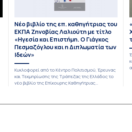
Νέο βιβλίο της επ. καθηγήτριας του
ΕΚΠΑ Ζηνοβίας Λαλιούτη με τίτλο
«Ηγεσία και Επιστήμη. Ο Γιάγκος
Πεσμαζόγλου και η Διπλωματία των
Ιδεών»
Έ
κ
α
Κυκλοφορεί από το Κέντρο Πολιτισμού, Έρευνας
π
και Τεκμηρίωσης της Τράπεζας της Ελλάδος το
Κ
νέο βιβλίο της Επίκουρης Καθηγήτριας
Π
ευρωπαϊκής ιστορίας στο τμήμα Πολιτικής
Ι
Επιστήμης και Δημόσιας Διοίκησης του Εθνικού
Π
και Καποδιστριακού Πανεπιστημίου Αθηνών
Π
Ζηνοβίας (Τζένης) Λιαλιούτη, με τίτλο «Ηγεσία
και Επιστήμη. Ο Γιάγκος Πεσμαζόγλου και η
τα
Διπλωματία των Ιδεών, 1954-1974». Το βιβλίο
διερευνά τον ρόλο της […]