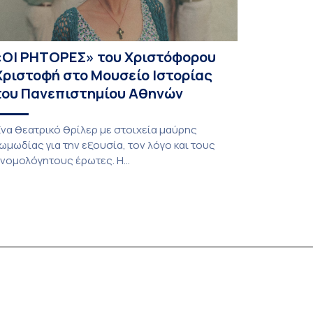
«ΟΙ ΡΗΤΟΡΕΣ» του Χριστόφορου
Χριστοφή στο Μουσείο Ιστορίας
του Πανεπιστημίου Αθηνών
να θεατρικό θρίλερ με στοιχεία μαύρης
ωμωδίας για την εξουσία, τον λόγο και τους
νομολόγητους έρωτες. Η
αράσταση παρουσιάστηκε στο Ίδρυμα Μιχάλης
ακογιάννης τον Σεπτέμβριο του 2025. ΓΙΑ
ΕΡΙΟΡΙΣΜΕΝΟ ΑΡΙΘΜΟ ΠΑΡΑΣΤΑΣΕΩΝ 9 με 14
ουνίου | 2 με 5 Ιουλίου | 9 με 12 Ιουλίου 📍 Παλαιό
ανεπιστήμιο [Μουσείο Ιστορίας
ανεπιστημίου Αθηνών] Τι συμβαίνει όταν η […]