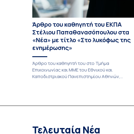
Άρθρο του καθηγητή του ΕΚΠΑ
Στέλιου Παπαθανασόπουλου στα
«Νέα» με τίτλο «Στο λυκόφως της
ενημέρωσης»
Άρθρο του καθηγητή του στο Τμήμα
Επικοινωνίας και ΜΜΕ του Εθνικού και
Καποδιστριακού Πανεπιστημίου Αθηνών,
Στέλιου Παπαθανασόπουλου, με τίτλο «Στο
λυκόφως της ενημέρωσης» που φιλοξένησαν
«ΤΑ ΝΕΑ». Η ενημέρωση σε παγκόσμιο επίπεδο
βιώνει μια ιστορική μετάβαση, η οποία δεν
συνιστά πλέον μια απλή ψηφιακή προσαρμογή,
αλλά μια βαθιά αναδιάρθρωση του
επικοινωνιακού οικοσυστήματος. Σύμφωνα με 
Τελευταία Νέα
[…]