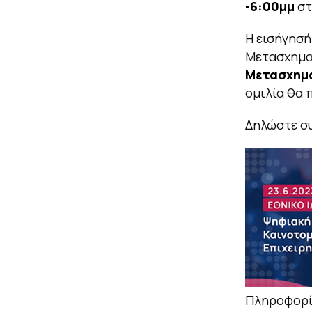
-6:00μμ
στ
Η εισήγησή
Μετασχηματ
Μετασχημα
ομιλία θα π
Δηλώστε σ
Πληροφορί