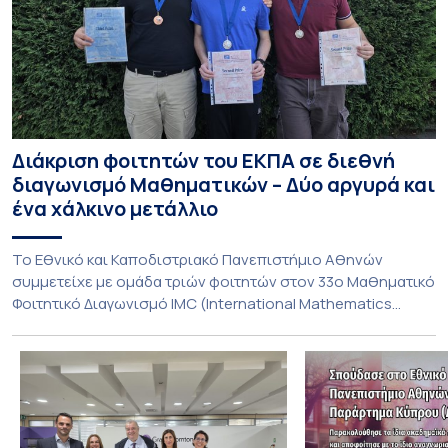
Διάκριση φοιτητών του ΕΚΠΑ σε διεθνή
διαγωνισμό Μαθηματικών – Δύο αργυρά και
ένα χάλκινο μετάλλιο
To Εθνικό και Καποδιστριακό Πανεπιστήμιο Αθηνών
συμμετείχε με ομάδα τριών φοιτητών στον 33ο Μαθηματικό
Φοιτητικό Διαγωνισμό IMC (International Mathematics
Competition), ο οποίος πραγματοποιήθηκε στις 29 και 30
Ιουλίου στο Blagoevgrad της Βουλγαρίας. Σε αυτόν
συμμετείχαν 447 φοιτητές εκπροσωπώντας 135
πανεπιστήμια από 46 χώρες. Από την Ελλάδα, συμμετείχαν
επίσης το Εθνικό Μετσόβιο Πολυτεχνείο, το Αριστοτέλειο
Πανεπιστήμιο […]