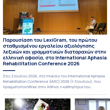
Παρουσίαση του LexiGram, του πρώτου
σταθμισμένου εργαλείου αξιολόγησης
λεξικών και γραμματικών διαταραχών στην
ελληνική αφασία, στο International Aphasia
Rehabilitation Conference 2026
Στις 2 Ιουλίου 2026, στο πλαίσιο του International Aphasia
Rehabilitation Conference (IARC) 2026 (1-3 Ιουλίου), που
πραγματοποιήθηκε στην Αθήνα, η καθηγήτρια του
Τμήματος Φιλολογίας του Εθνικού και Καποδιστριακού
Πανεπιστημίου Αθηνών, Σπυριδούλα Βαρλοκώστα,
παρουσίασε το LexiGram, ένα καινοτόμο, σταθμισμένο
εργαλείο αξιολόγησης των λεξικών και γραμματικών