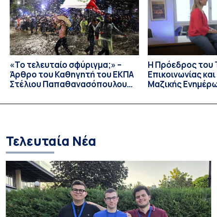
διαταραχών σε ελληνόφωνους ασθενείς με αφασία. Η
αφασία είναι επίκτητη γλωσσική […]
«Το τελευταίο σφύριγμα;» –
Η Πρόεδρος του
Άρθρο του Καθηγητή του ΕΚΠΑ
Επικοινωνίας κα
Στέλιου Παπαθανασόπουλου
Μαζικής Ενημέρ
στην εφημερίδα «ΤΑ ΝΕΑ»
Πανεπιστημίου Α
Καθηγήτρια Λίζα 
την απαγόρευση 
media σε ανηλίκ
Τελευταία Νέα