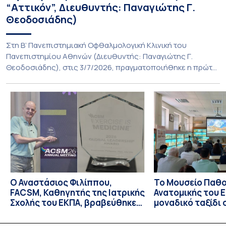
“Αττικόν”, Διευθυντής: Παναγιώτης Γ.
Θεοδοσιάδης)
Στη Β’ Πανεπιστημιακή Οφθαλμολογική Κλινική του
Πανεπιστημίου Αθηνών (Διευθυντής: Παναγιώτης Γ.
Θεοδοσιάδης), στις 3/7/2026, πραγματοποιήθηκε η πρώτη
εμφύτευση του ενθέματος Susvimo (Port Delivery System,
PDS) στο πλαίσιο της διεθνούς κλινικής μελέτης Sightspire
σε ασθενή 82 ετών με ηλικιακή εκφύλιση ωχράς υγρού
τύπου. Το ένθεμα αυτό αποτελεί καινοτόμο θεραπεία για
ασθενείς με νεοαγγειακή ηλικιακή εκφύλιση ωχράς, […]
Ο Αναστάσιος Φιλίππου,
Το Μουσείο Παθο
FACSM, Καθηγητής της Ιατρικής
Ανατομικής του Ε
Σχολής του ΕΚΠΑ, βραβεύθηκε
μοναδικό ταξίδι 
με το “Exercise is Medicine”
και την εξέλιξη τ
Global Leadership Award 2026