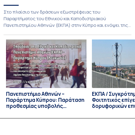
Στο πλαίσιο των δράσεων εξωστρέφειας του
Παραρτήματος του Εθνικού και Καποδιστριακού
Πανεπιστημίου Αθηνών (ΕΚΠΑ) στην Κύπρο και ενόψει της
έναρξης των προπτυχιακών προγραμμάτων σπουδών του
Τμήματος Οικονομικών Επιστημών και του Τμήματος
Διοίκησης Επιχειρήσεων και Οργανισμών τον Σεπτέμβριο
του 2026, ο Κοσμήτορας της Σχολής Οικονομικών και
Πολιτικών Επιστημών, Καθηγητής Νικόλαος Ηρειώτης, και ο
Πρόεδρος του Τμήματος […]
Πανεπιστήμιο Αθηνών –
ΕΚΠΑ / Συγκρότη
Παράρτημα Κύπρου: Παράταση
Φοιτητικός επίγ
προθεσμίας υποβολής
δορυφορικών επι
εκδήλωσης ενδιαφέροντος
λειτουργία!
υποψηφίων