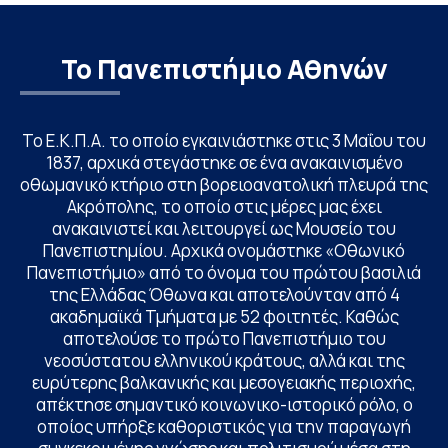
Το Πανεπιστήμιο Αθηνών
Το Ε.Κ.Π.Α. το οποίο εγκαινιάστηκε στις 3 Μαΐου του
1837, αρχικά στεγάστηκε σε ένα ανακαινισμένο
οθωμανικό κτήριο στη βορειοανατολική πλευρά της
Ακρόπολης, το οποίο στις μέρες μας έχει
ανακαινιστεί και λειτουργεί ως Μουσείο του
Πανεπιστημίου. Αρχικά ονομάστηκε «Οθωνικό
Πανεπιστήμιο» από το όνομα του πρώτου βασιλιά
της Ελλάδας Όθωνα και αποτελούνταν από 4
ακαδημαϊκά Τμήματα με 52 φοιτητές. Καθώς
αποτελούσε το πρώτο Πανεπιστήμιο του
νεοσύστατου ελληνικού κράτους, αλλά και της
ευρύτερης βαλκανικής και μεσογειακής περιοχής,
απέκτησε σημαντικό κοινωνικο-ιστορικό ρόλο, ο
οποίος υπήρξε καθοριστικός για την παραγωγή