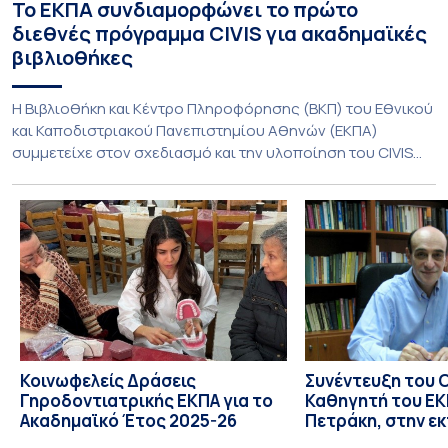
Το ΕΚΠΑ συνδιαμορφώνει το πρώτο
διεθνές πρόγραμμα CIVIS για ακαδημαϊκές
βιβλιοθήκες
Η Βιβλιοθήκη και Κέντρο Πληροφόρησης (ΒΚΠ) του Εθνικού
και Καποδιστριακού Πανεπιστημίου Αθηνών (ΕΚΠΑ)
συμμετείχε στον σχεδιασμό και την υλοποίηση του CIVIS
Blended Intensive Programme (BIP) με τίτλο «Transformative
Libraries and Participatory Culture” (IMOTION), το οποίο
πραγματοποιήθηκε με διαδικτυακές και δια ζώσης
εκπαιδευτικές δράσεις από τις 3 Ιουνίου έως τις 10 Ιουλίου
2026. Το πρόγραμμα αποτελεί […]
Κοινωφελείς Δράσεις
Συνέντευξη του 
Γηροδοντιατρικής ΕΚΠΑ για το
Καθηγητή του ΕΚΠ
Ακαδημαϊκό Έτος 2025-26
Πετράκη, στην ε
“Update” στην Ε