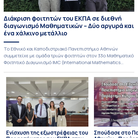
Διάκριση φοιτητών του ΕΚΠΑ σε διεθνή
διαγωνισμό Μαθηματικών – Δύο αργυρά και
ένα χάλκινο μετάλλιο
To Εθνικό και Καποδιστριακό Πανεπιστήμιο Αθηνών
συμμετείχε με ομάδα τριών φοιτητών στον 33ο Μαθηματικό
Φοιτητικό Διαγωνισμό IMC (International Mathematics
Competition), ο οποίος πραγματοποιήθηκε στις 29 και 30
Ιουλίου στο Blagoevgrad της Βουλγαρίας. Σε αυτόν
συμμετείχαν 447 φοιτητές εκπροσωπώντας 135
πανεπιστήμια από 46 χώρες. Από την Ελλάδα, συμμετείχαν
επίσης το Εθνικό Μετσόβιο Πολυτεχνείο, το Αριστοτέλειο
Πανεπιστήμιο […]
Ενίσχυση της εξωστρέφειας του
Σπούδασε στο Π