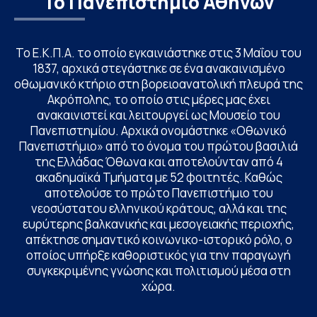
Το Πανεπιστήμιο Αθηνών
Το Ε.Κ.Π.Α. το οποίο εγκαινιάστηκε στις 3 Μαΐου του
1837, αρχικά στεγάστηκε σε ένα ανακαινισμένο
οθωμανικό κτήριο στη βορειοανατολική πλευρά της
Ακρόπολης, το οποίο στις μέρες μας έχει
ανακαινιστεί και λειτουργεί ως Μουσείο του
Πανεπιστημίου. Αρχικά ονομάστηκε «Οθωνικό
Πανεπιστήμιο» από το όνομα του πρώτου βασιλιά
της Ελλάδας Όθωνα και αποτελούνταν από 4
ακαδημαϊκά Τμήματα με 52 φοιτητές. Καθώς
αποτελούσε το πρώτο Πανεπιστήμιο του
νεοσύστατου ελληνικού κράτους, αλλά και της
ευρύτερης βαλκανικής και μεσογειακής περιοχής,
απέκτησε σημαντικό κοινωνικο-ιστορικό ρόλο, ο
οποίος υπήρξε καθοριστικός για την παραγωγή
συγκεκριμένης γνώσης και πολιτισμού μέσα στη
χώρα.