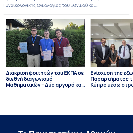
Γυναικολογικής Ογκολογίας του Εθνικού και
Καποδιστριακού Πανεπιστημίου Αθηνών και επί σειρά ετών
Διευθυντή της Α’ Μαιευτικής και Γυναικολογικής Κλινικής,
στο Νοσοκομείο «Αλεξάνδρα». Η διαδρομή του υπήρξε
συνεχής και ανοδική μέσα στην ίδια Κλινική, την οποία
υπηρέτησε από κάθε θέση: Επιμελητής Β’ Ε.Σ.Υ.
(1997‑2002), Επίκουρος […]
Διάκριση φοιτητών του ΕΚΠΑ σε
Ενίσχυση της εξ
διεθνή διαγωνισμό
Παραρτήματος τ
Μαθηματικών – Δύο αργυρά και
Κύπρο μέσω στρ
ένα χάλκινο μετάλλιο
συνεργασιών