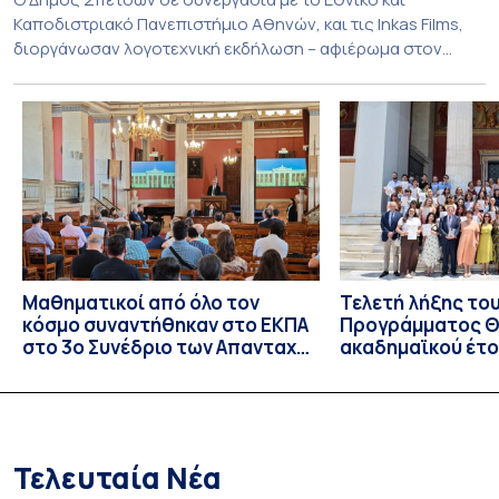
Καποδιστριακό Πανεπιστήμιο Αθηνών, και τις Inkas Films,
διοργάνωσαν λογοτεχνική εκδήλωση – αφιέρωμα στον
Τζων Φάουλς, τον σημαντικότερο Βρετανό πεζογράφο του
20ού αιώνα, με την προβολή του ντοκυμαντέρ «Η
επιστροφή του Μάγου». Η εκδήλωση διοργανώθηκε στο
πλαίσιο της συνεργασίας του Δήμου Σπετσών και του
Εθνικού και Καποδιστριακού […]
Μαθηματικοί από όλο τον
Τελετή λήξης το
κόσμο συναντήθηκαν στο ΕΚΠΑ
Προγράμματος Θ.
στο 3ο Συνέδριο των Απανταχού
ακαδημαϊκού έτο
Ελλήνων Μαθηματικών
και απονομής τω
Σπουδών στους 
και στις σπουδά
Τελευταία Νέα