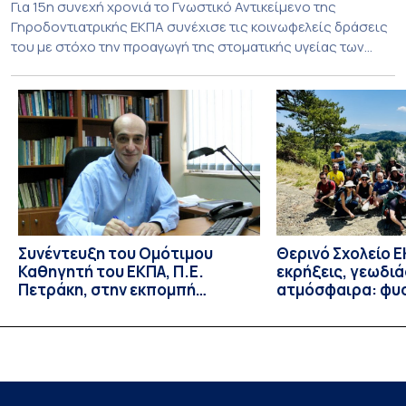
Για 15η συνεχή χρονιά το Γνωστικό Αντικείμενο της
Γηροδοντιατρικής ΕΚΠΑ συνέχισε τις κοινωφελείς δράσεις
του με στόχο την προαγωγή της στοματικής υγείας των
ευάλωτων ηλικιωμένων συμπολιτών μας. Το πρόγραμμα της
υποχρεωτικής «κοινωφελούς μάθησης» στο μάθημα της
Γηροδοντιατρικής 10ου εξαμήνου, περιλάμβανε
εκπαιδευτικές δραστηριότητες στο Γηροκομείο-
Πτωχοκομείο Αθηνών, στο Οδοντιατρικό Τμήμα/Μονάδα
ΑΜΕΑ Ενηλίκων Ασκληπιείου Βούλας, στο Κέντρο
Γηριατρικής […]
Συνέντευξη του Ομότιμου
Θερινό Σχολείο Ε
Καθηγητή του ΕΚΠΑ, Π.Ε.
εκρήξεις, γεωδι
Πετράκη, στην εκπομπή
ατμόσφαιρα: φυ
“Update” στην ΕΡΤ
ιδιότητες, σύζευ
βιολογικές επιδ