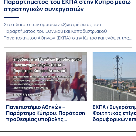
Παραρτήματος του ΕΚΠΑ στην Κύπρο μέσω
στρατηγικών συνεργασιών
Στο πλαίσιο των δράσεων εξωστρέφειας του
Παραρτήματος του Εθνικού και Καποδιστριακού
Πανεπιστημίου Αθηνών (ΕΚΠΑ) στην Κύπρο και ενόψει της
έναρξης των προπτυχιακών προγραμμάτων σπουδών του
Τμήματος Οικονομικών Επιστημών και του Τμήματος
Διοίκησης Επιχειρήσεων και Οργανισμών τον Σεπτέμβριο
του 2026, ο Κοσμήτορας της Σχολής Οικονομικών και
Πολιτικών Επιστημών, Καθηγητής Νικόλαος Ηρειώτης, και ο
Πρόεδρος του Τμήματος […]
Πανεπιστήμιο Αθηνών –
ΕΚΠΑ / Συγκρότη
Παράρτημα Κύπρου: Παράταση
Φοιτητικός επίγ
προθεσμίας υποβολής
δορυφορικών επι
εκδήλωσης ενδιαφέροντος
λειτουργία!
υποψηφίων