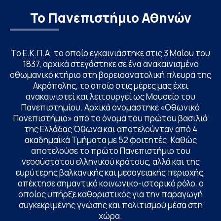
Το Πανεπιστήμιο Αθηνών
Το Ε.Κ.Π.Α. το οποίο εγκαινιάστηκε στις 3 Μαΐου του
1837, αρχικά στεγάστηκε σε ένα ανακαινισμένο
οθωμανικό κτήριο στη βορειοανατολική πλευρά της
Ακρόπολης, το οποίο στις μέρες μας έχει
ανακαινιστεί και λειτουργεί ως Μουσείο του
Πανεπιστημίου. Αρχικά ονομάστηκε «Οθωνικό
Πανεπιστήμιο» από το όνομα του πρώτου βασιλιά
της Ελλάδας Όθωνα και αποτελούνταν από 4
ακαδημαϊκά Τμήματα με 52 φοιτητές. Καθώς
αποτελούσε το πρώτο Πανεπιστήμιο του
νεοσύστατου ελληνικού κράτους, αλλά και της
ευρύτερης βαλκανικής και μεσογειακής περιοχής,
απέκτησε σημαντικό κοινωνικο-ιστορικό ρόλο, ο
οποίος υπήρξε καθοριστικός για την παραγωγή
συγκεκριμένης γνώσης και πολιτισμού μέσα στη
χώρα.