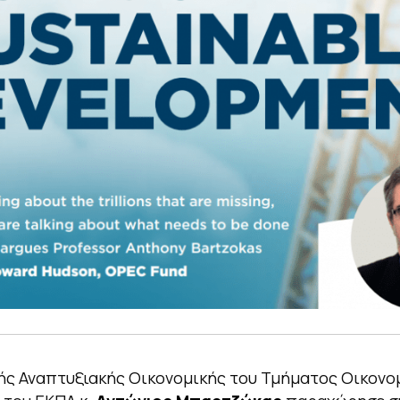
ής Αναπτυξιακής Οικονομικής του Τμήματος Οικονο