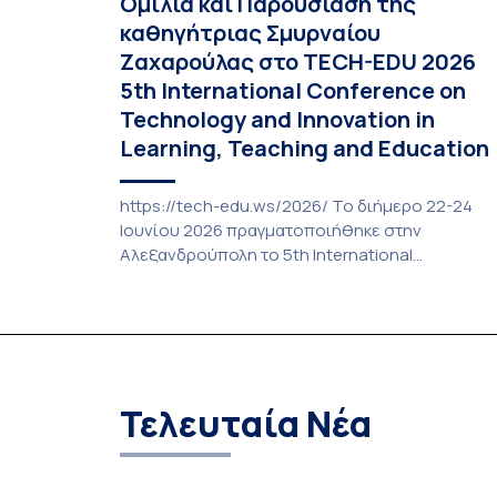
Ομιλία και Παρουσίαση της
καθηγήτριας Σμυρναίου
Ζαχαρούλας στο TECH-EDU 2026
5th International Conference on
Technology and Innovation in
Learning, Teaching and Education
https://tech-edu.ws/2026/ Το διήμερο 22-24
Ιουνίου 2026 πραγματοποιήθηκε στην
Αλεξανδρούπολη το 5th International
Conference on Technology and Innovation in
Learning, Teaching and Education (TECH-EDU
2026). Βασικός στόχος του διεθνούς αυτού
συνεδρίου ήταν να αναδείξει νέες προοπτικές
στα εκπαιδευτικά οικοσυστήματα σε μια εποχή
που χαρακτηρίζεται από τεχνολογική έξαρση.
Τελευταία Νέα
Από την εξατομικευμένη γνώση της Τεχνητής
Νοημοσύνης μέχρι τον […]