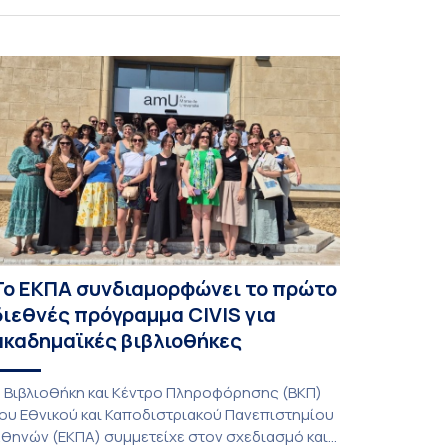
λοκλήρωσε την κατασκευή επίγειου σταθμού
ήψης δορυφορικών σημάτων. Ο σταθμός
ειτουργεί πλέον στο Συγκρότημα Ευρίπου και
ντάσσεται στο παγκόσμιο δίκτυο SatNOGS. Η
δέα προέκυψε έπειτα από την επίσκεψη
οιτητών του ΤΤΨΒ στο Open Source […]
Το ΕΚΠΑ συνδιαμορφώνει το πρώτο
διεθνές πρόγραμμα CIVIS για
ακαδημαϊκές βιβλιοθήκες
 Βιβλιοθήκη και Κέντρο Πληροφόρησης (ΒΚΠ)
ου Εθνικού και Καποδιστριακού Πανεπιστημίου
θηνών (ΕΚΠΑ) συμμετείχε στον σχεδιασμό και