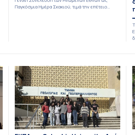
Γενική Συνέλευση των Ηνωμένων Εθνών ως
Παγκόσμια Ημέρα Σκακιού, τιμά την επέτειο
ίδρυσης της Διεθνούς Σκακιστικής
Ομοσπονδίας (FIDE) στις 20 Ιουλίου 1924. Το
Τ
ς,
Εθνικό και Καποδιστριακό Πανεπιστήμιο Αθηνών
Ε
ν
τιμά την Παγκόσμια Ημέρα Σκακιού,
δ
αναγνωρίζοντας τη μοναδική συμβολή του στη
«
διαπαιδαγώγηση και στην εκπαίδευση των νέων,
τ
αλλά και […]
σ
δ
ε
σ
Ο