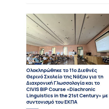
προγραμμάτων σπουδών του Τμήματος
Οικονομικών Επιστημών και του Τμήματος
Διοίκησης Επιχειρήσεων και Οργανισμών τον
Σεπτέμβριο του 2026, ο Κοσμήτορας της Σχολή
Οικονομικών και Πολιτικών Επιστημών,
Καθηγητής Νικόλαος Ηρειώτης, και ο Πρόεδρος
του Τμήματος […]
Ολοκληρώθηκε το 11ο Διεθνές
Θερινό Σχολείο της Νάξου για τη
Διαχρονική Γλωσσολογία και το
CIVIS BIP Course «Diachronic
Linguistics in the 21st Century» με
συντονισμό του ΕΚΠΑ