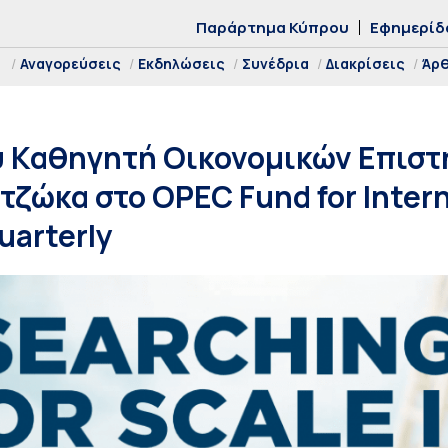
Παράρτημα Κύπρου
Εφημερίδ
Αναγορεύσεις
Εκδηλώσεις
Συνέδρια
Διακρίσεις
Άρ
υ Καθηγητή Οικονομικών Επισ
ζώκα στο OPEC Fund for Intern
arterly