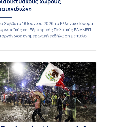
διαδικτυακούς χώρους
παιχνιδιών»
ο Σάββατο 18 Ιουνίου 2026 το Ελληνικό Ίδρυμα
υρωπαϊκής και Εξωτερικής Πολιτικής ΕΛΙΑΜΕΠ
ιοργάνωσε ενημερωτική εκδήλωση με τίτλο
Πίσω και πέρα από το παιχνίδι: Κατανοώντας
ους κινδύνους εξτρεμιστικής εκμετάλλευσης
τους διαδικτυακούς χώρους παιχνιδιών». Η
ράση εντάσσεται στη διευρυμένη καμπάνια
υαισθητοποίησης που υλοποιεί το ΕΛΙΑΜΕΠ
το πλαίσιο του ευρωπαϊκού έργου GEMS | Το
ικοσύστημα των Διαδικτυακών […]