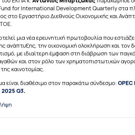
 του ΕΚΠΑ κ.
Αντώνιος Μπαρτζώκας
παραχώρησε σ
und for International Development Quarterly στα π
ς στο Εργαστήριο Διεθνούς Οικονομικής και Ανάπ
 ΤΟΕ.
οτελεί μια νέα ερευνητική πρωτοβουλία που εστιάζε
ης ανάπτυξης, την οικονομική ολοκλήρωση και τον 
ισμό, με ιδιαίτερη έμφαση στη διάβρωση των παγκ
αγαθών και στον ρόλο των χρηματοπιστωτικών αγορ
της καινοτομίας.
α είναι διαθέσιμο στον παρακάτω σύνδεσμο:
OPEC 
– 2025 Q3
.
Λήψη