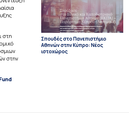
υνέντευξη
λαίσια
τυξης
ι στη
Σπουδές στο Πανεπιστήμιο
δομικό
Αθηνών στην Κύπρο: Νέος
όσμιων
ιστοχώρος
ών στην
Fund