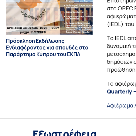
Επιστημών
στο OPEC F
αφιερώματο
(IEDL) του
Το IEDL απ
Πρόσκληση Εκδήλωσης
δυναμική τ
Ενδιαφέροντος για σπουδές στο
μετασχηματ
Παράρτημα Κύπρου του ΕΚΠΑ
δημόσιων 
προώθηση 
Το αφιέρωμ
Quarterly 
Αφιέρωμα
Eξωστρέφεια