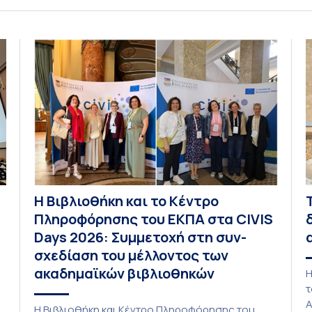
Ιουλίου 2026, αποφασίζει ομόφωνα την
ο
παράταση της προθεσμίας υποβολής
λ
εκδήλωσης ενδιαφέροντος για την φοίτηση σε
λ
ς
Προγράμματα Σπουδών, Τμημάτων του
ε
Πανεπιστημίου μας στο Παράρτημα Κύπρου για
ι
το ακαδημαϊκό έτος 2026-2027, έως τη Δευτέρα
φ
31 Αυγούστου 2026. […]
Η Βιβλιοθήκη και το Κέντρο
Πληροφόρησης του ΕΚΠΑ στα CIVIS
Days 2026: Συμμετοχή στη συν-
σχεδίαση του μέλλοντος των
ακαδημαϊκών βιβλιοθηκών
Η
τ
Α
Η Βιβλιοθήκη και Κέντρο Πληροφόρησης του