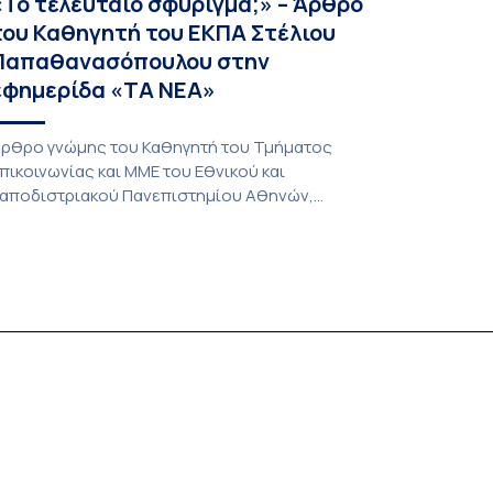
«Το τελευταίο σφύριγμα;» – Άρθρο
του Καθηγητή του ΕΚΠΑ Στέλιου
Παπαθανασόπουλου στην
εφημερίδα «ΤΑ ΝΕΑ»
ρθρο γνώμης του Καθηγητή του Τμήματος
πικοινωνίας και ΜΜΕ του Εθνικού και
αποδιστριακού Πανεπιστημίου Αθηνών,
τέλιου Παπαθανασόπουλου με τίτλο «Το
ελευταίο σφύριγμα;» φιλοξενείται στην
φημερίδα «ΤΑ ΝΕΑ». «Το τελευταίο σφύριγμα;»
Εφημερίδα ΤΑ ΝΕΑ) Η άποψη ότι το Μουντιάλ
ου 2026 θα αποτελέσει το «τελευταίο μεγάλο
ηλεοπτικό γεγονός σε απευθείας σύνδεση»
αντάζει υπερβολική. Οι τηλεοπτικοί σταθμοί […]