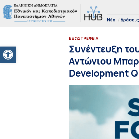
Νέα
Δράσεις
EΞΩΣΤΡΕΦΕΙΑ
Ανοίξτε τη γραμμή εργαλείων
Συνέντευξη το
Αντώνιου Μπαρτ
Development Qu