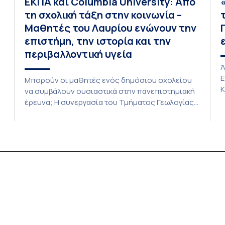
ΕΚΠΑ και Columbia University: Από
τη σχολική τάξη στην κοινωνία –
Μαθητές του Λαυρίου ενώνουν την
επιστήμη, την ιστορία και την
περιβαλλοντική υγεία
Ά
Ε
Μπορούν οι μαθητές ενός δημόσιου σχολείου
Κ
να συμβάλουν ουσιαστικά στην πανεπιστημιακή
Σ
έρευνα; Η συνεργασία του Τμήματος Γεωλογίας
τ
και Γεωπεριβάλλοντος του Εθνικού και
ε
Καποδιστριακού Πανεπιστημίου Αθηνών (ΕΚΠΑ),
(
του Columbia University και της Περιβαλλοντικής
τ
Ομάδας του 2ου Γενικού Λυκείου Λαυρίου
τ
απέδειξε ότι μπορούν. Η πρωτοβουλία συνδύασε
φ
την περιβαλλοντική γεωχημεία, την επιστήμη των
πολιτών (citizen science) και την […]