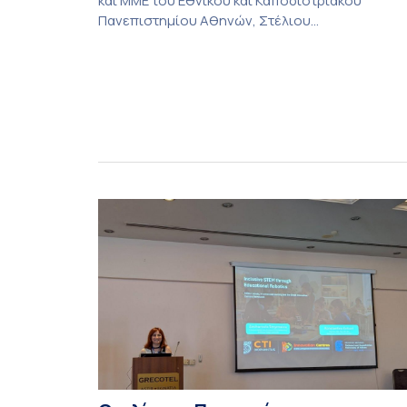
και ΜΜΕ του Εθνικού και Καποδιστριακού
Πανεπιστημίου Αθηνών, Στέλιου
Παπαθανασόπουλου, με τίτλο «Η Γεωπολιτική
της Αρπαγής» που φιλοξένησαν «ΤΑ ΝΕΑ». Η
Γεωπολιτική της Αρπαγής (ΤΑ ΝΕΑ) Για δεκαετίε
η παραδοσιακή διπλωματική ανάλυση βασιζότα
σε μια απλή, σχεδόν αξιωματική παραδοχή: τα
κράτη δρουν στη διεθνή σκηνή, ενεργούν ως
ορθολογικοί παράγοντες […]