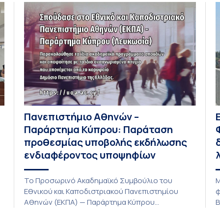
Πανεπιστήμιο Αθηνών –
Παράρτημα Κύπρου: Παράταση
προθεσμίας υποβολής εκδήλωσης
ενδιαφέροντος υποψηφίων
Το Προσωρινό Ακαδημαϊκό Συμβούλιο του
Μ
Εθνικού και Καποδιστριακού Πανεπιστημίου
φ
Αθηνών (ΕΚΠΑ) — Παράρτημα Κύπρου
Β
(Λευκωσία) στη συνεδρίαση της Πέμπτης 23
Α