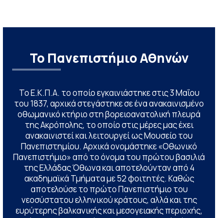
Το Πανεπιστήμιο Αθηνών
Το Ε.Κ.Π.Α. το οποίο εγκαινιάστηκε στις 3 Μαΐου
του 1837, αρχικά στεγάστηκε σε ένα ανακαινισμένο
οθωμανικό κτήριο στη βορειοανατολική πλευρά
της Ακρόπολης, το οποίο στις μέρες μας έχει
ανακαινιστεί και λειτουργεί ως Μουσείο του
Πανεπιστημίου. Αρχικά ονομάστηκε «Οθωνικό
Πανεπιστήμιο» από το όνομα του πρώτου βασιλιά
της Ελλάδας Όθωνα και αποτελούνταν από 4
ακαδημαϊκά Τμήματα με 52 φοιτητές. Καθώς
αποτελούσε το πρώτο Πανεπιστήμιο του
νεοσύστατου ελληνικού κράτους, αλλά και της
ευρύτερης βαλκανικής και μεσογειακής περιοχής,