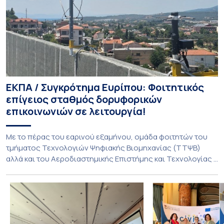
ΕΚΠΑ / Συγκρότημα Ευρίπου: Φοιτητικός
επίγειος σταθμός δορυφορικών
επικοινωνιών σε λειτουργία!
Με το πέρας του εαρινού εξαμήνου, ομάδα φοιτητών του
τμήματος Τεχνολογιών Ψηφιακής Βιομηχανίας (ΤΤΨΒ)
αλλά και του Αεροδιαστημικής Επιστήμης και Τεχνολογίας
ολοκλήρωσε την κατασκευή επίγειου σταθμού λήψης
δορυφορικών σημάτων. Ο σταθμός λειτουργεί πλέον στο
Συγκρότημα Ευρίπου και εντάσσεται στο παγκόσμιο δίκτυο
SatNOGS. Η ιδέα προέκυψε έπειτα από την επίσκεψη
φοιτητών του ΤΤΨΒ στο Open Source […]