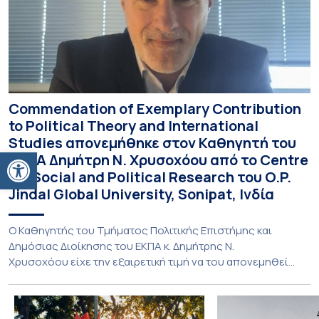
Commendation of Exemplary Contribution
to Political Theory and International
Studies απονεμήθηκε στον Καθηγητή του
Ανοίξτε τη γραμμή εργαλείων
ΕΚΠΑ Δημήτρη Ν. Χρυσοχόου από το Centre
for Social and Political Research του O.P.
Jindal Global University, Sonipat, Ινδία
Ο Καθηγητής του Τμήματος Πολιτικής Επιστήμης και
Δημόσιας Διοίκησης του ΕΚΠΑ κ. Δημήτρης Ν.
Χρυσοχόου είχε την εξαιρετική τιμή να του απονεμηθεί
Commendation of Exemplary Contribution to Political
Theory and International Studies από το Centre for Social
and Political Research του O.P. Jindal Global University σε