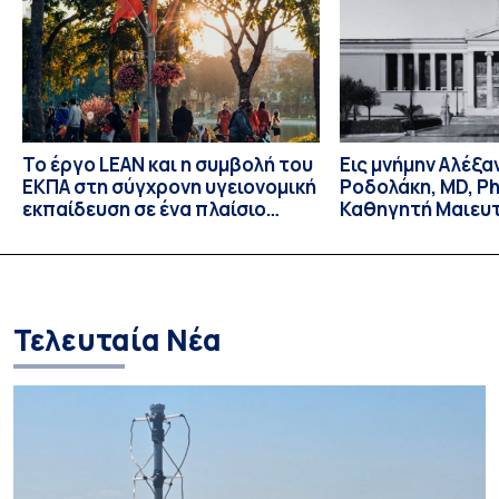
ένδειξη αναγνώρισης της διακεκριμένης συμβολής του
στην Πολιτική Θεωρία και τις […]
Το έργο LEAN και η συμβολή του
Εις μνήμην Αλέξ
ΕΚΠΑ στη σύγχρονη υγειονομική
Ροδολάκη, MD, P
εκπαίδευση σε ένα πλαίσιο
Καθηγητή Μαιευτ
δημογραφικής γήρανσης και
Γυναικολογίας κα
της ψηφιακής μετάβασης στην
Γυναικολογικής 
Ασία
Ιατρικής Σχολής
Τελευταία Νέα