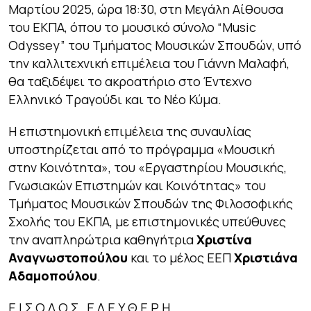
Μαρτίου 2025, ώρα 18:30, στη Μεγάλη Αίθουσα
του ΕΚΠΑ, όπου το μουσικό σύνολο
“Music
Odyssey”
του Τμήματος Μουσικών Σπουδών, υπό
την καλλιτεχνική επιμέλεια του Γιάννη Μαλαφή,
θα ταξιδέψει το ακροατήριο στο
Έντεχνο
Ελληνικό Τραγούδι
και το
Νέο Κύμα
.
Η επιστημονική επιμέλεια της συναυλίας
υποστηρίζεται από το πρόγραμμα «Μουσική
στην Κοινότητα», του «Εργαστηρίου Μουσικής,
Γνωσιακών Επιστημών και Κοινότητας» του
Τμήματος Μουσικών Σπουδών της Φιλοσοφικής
Σχολής του ΕΚΠΑ, με επιστημονικές υπεύθυνες
την αναπληρώτρια καθηγήτρια
Χριστίνα
Αναγνωστοπούλου
και το μέλος ΕΕΠ
Χριστιάνα
Αδαμοπούλου
.
Ε Ι Σ Ο Δ Ο Σ Ε Λ Ε Υ Θ Ε Ρ Η