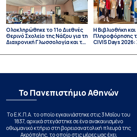
Ολοκληρώθηκε το 11ο Διεθνές
Η Βιβλιοθήκη και
Θερινό Σχολείο της Νάξου για τη
Πληροφόρησης τ
Διαχρονική Γλωσσολογία και το
CIVIS Days 2026:
CIVIS BIP Course «Diachronic
συν-σχεδίαση το
Linguistics in the 21st Century»
των ακαδημαϊκώ
με συντονισμό του ΕΚΠΑ
Το Πανεπιστήμιο Αθηνών
Το Ε.Κ.Π.Α. το οποίο εγκαινιάστηκε στις 3 Μαΐου του
1837, αρχικά στεγάστηκε σε ένα ανακαινισμένο
οθωμανικό κτήριο στη βορειοανατολική πλευρά της
Ακρόπολης, το οποίο στις μέρες μας έχει