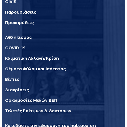
CIVIS
Παρουσιάσεις
Προκηρύξεις
Αθλητισμός
COVID-19
Κλιματική Αλλαγή/Κρίση
Θέματα Φύλου και Ισότητας
Βίντεο
Διακρίσεις
Ορκωμοσίες Μελών ΔΕΠ
Τελετές Επίτιμων Διδακτόρων
Κατεβάστε την εφαρμογή του
hub.uoa.gr
: