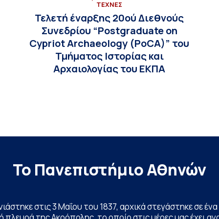
ΤΕΧΝΕΣ
Τελετή έναρξης 20ού Διεθνούς
Συνεδρίου “Postgraduate on
Cypriot Archaeology (PoCA)” του
Τμήματος Ιστορίας και
Αρχαιολογίας του ΕΚΠΑ
Το Πανεπιστήμιο Αθηνών
ινιάστηκε στις 3 Μαΐου του 1837, αρχικά στεγάστηκε σε έ
 πλευρά της Ακρόπολης, το οποίο στις μέρες μας έχει ανα