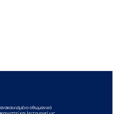
να ανακαινισμένο οθωμανικό
καινιστεί και λειτουργεί ως