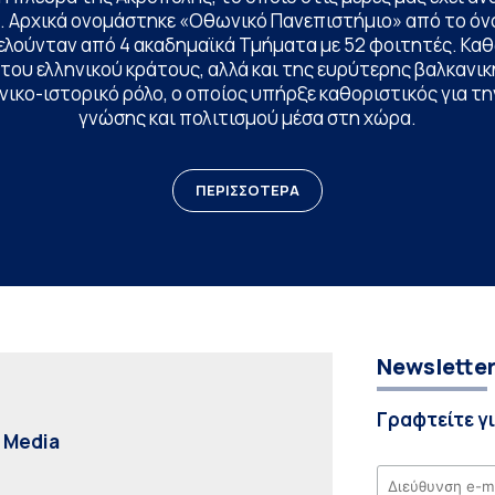
. Αρχικά ονομάστηκε «Οθωνικό Πανεπιστήμιο» από το όν
ελούνταν από 4 ακαδημαϊκά Τμήματα με 52 φοιτητές. Κα
ου ελληνικού κράτους, αλλά και της ευρύτερης βαλκανική
ικο-ιστορικό ρόλο, ο οποίος υπήρξε καθοριστικός για 
γνώσης και πολιτισμού μέσα στη χώρα.
ΠΕΡΙΣΣΟΤΕΡΑ
Newslette
Γραφτείτε γ
l Media