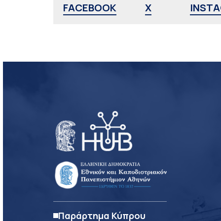
FACEBOOK
X
INST
Παράρτημα Κύπρου