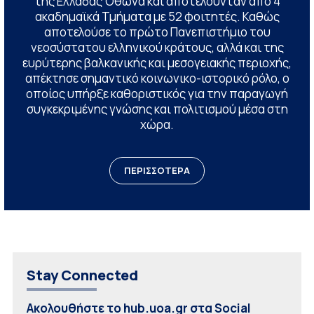
της Ελλάδας Όθωνα και αποτελούνταν από 4
ακαδημαϊκά Τμήματα με 52 φοιτητές. Καθώς
αποτελούσε το πρώτο Πανεπιστήμιο του
νεοσύστατου ελληνικού κράτους, αλλά και της
ευρύτερης βαλκανικής και μεσογειακής περιοχής,
απέκτησε σημαντικό κοινωνικο-ιστορικό ρόλο, ο
οποίος υπήρξε καθοριστικός για την παραγωγή
συγκεκριμένης γνώσης και πολιτισμού μέσα στη
χώρα.
ΠΕΡΙΣΣΟΤΕΡΑ
Stay Connected
Ακολουθήστε το hub.uoa.gr στα Social