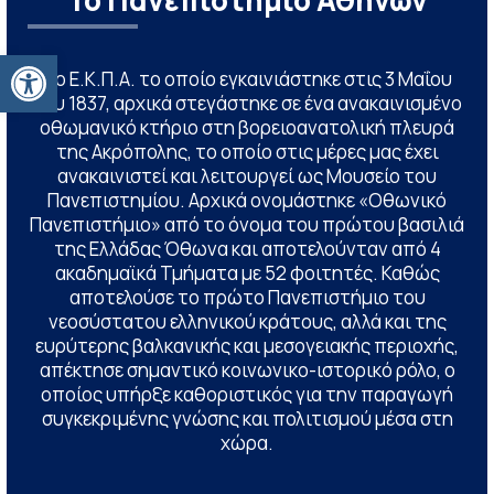
Το Πανεπιστήμιο Αθηνών
Ανοίξτε τη γραμμή εργαλείων
Το Ε.Κ.Π.Α. το οποίο εγκαινιάστηκε στις 3 Μαΐου
του 1837, αρχικά στεγάστηκε σε ένα ανακαινισμένο
οθωμανικό κτήριο στη βορειοανατολική πλευρά
της Ακρόπολης, το οποίο στις μέρες μας έχει
ανακαινιστεί και λειτουργεί ως Μουσείο του
Πανεπιστημίου. Αρχικά ονομάστηκε «Οθωνικό
Πανεπιστήμιο» από το όνομα του πρώτου βασιλιά
της Ελλάδας Όθωνα και αποτελούνταν από 4
ακαδημαϊκά Τμήματα με 52 φοιτητές. Καθώς
αποτελούσε το πρώτο Πανεπιστήμιο του
νεοσύστατου ελληνικού κράτους, αλλά και της
ευρύτερης βαλκανικής και μεσογειακής περιοχής,
απέκτησε σημαντικό κοινωνικο-ιστορικό ρόλο, ο
οποίος υπήρξε καθοριστικός για την παραγωγή
συγκεκριμένης γνώσης και πολιτισμού μέσα στη
χώρα.