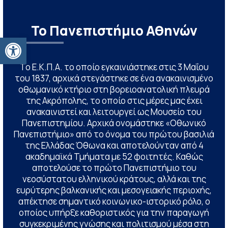
Το Πανεπιστήμιο Αθηνών
Ανοίξτε τη γραμμή εργαλείων
Το Ε.Κ.Π.Α. το οποίο εγκαινιάστηκε στις 3 Μαΐου
του 1837, αρχικά στεγάστηκε σε ένα ανακαινισμένο
οθωμανικό κτήριο στη βορειοανατολική πλευρά
της Ακρόπολης, το οποίο στις μέρες μας έχει
ανακαινιστεί και λειτουργεί ως Μουσείο του
Πανεπιστημίου. Αρχικά ονομάστηκε «Οθωνικό
Πανεπιστήμιο» από το όνομα του πρώτου βασιλιά
της Ελλάδας Όθωνα και αποτελούνταν από 4
ακαδημαϊκά Τμήματα με 52 φοιτητές. Καθώς
αποτελούσε το πρώτο Πανεπιστήμιο του
νεοσύστατου ελληνικού κράτους, αλλά και της
ευρύτερης βαλκανικής και μεσογειακής περιοχής,
απέκτησε σημαντικό κοινωνικο-ιστορικό ρόλο, ο
οποίος υπήρξε καθοριστικός για την παραγωγή
συγκεκριμένης γνώσης και πολιτισμού μέσα στη