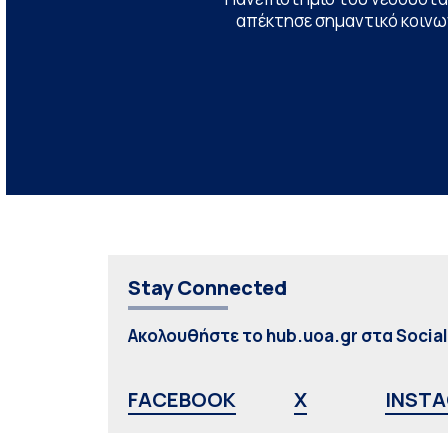
απέκτησε σημαντικό κοινων
Stay Connected
Ακολουθήστε το hub.uoa.gr στα Socia
FACEBOOK
X
INST