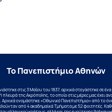
Το Πανεπιστήμιο Αθηνών
ινιάστηκε στις 3 Μαΐου του 1837, αρχικά στεγάστηκε σε έ
 πλευρά της Ακρόπολης, το οποίο στις μέρες μας έχει ανα
. Αρχικά ονομάστηκε «Οθωνικό Πανεπιστήμιο» από το όν
ελούνταν από 4 ακαδημαϊκά Τμήματα με 52 φοιτητές. Κα
ου ελληνικού κράτους, αλλά και της ευρύτερης βαλκανική