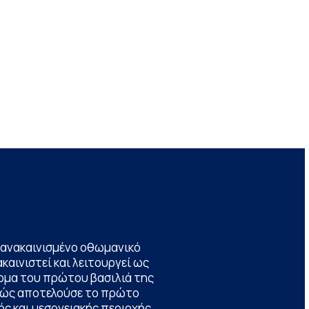
να ανακαινισμένο οθωμανικό
καινιστεί και λειτουργεί ως
ομα του πρώτου βασιλιά της
θώς αποτελούσε το πρώτο
ς και μεσογειακής περιοχής,