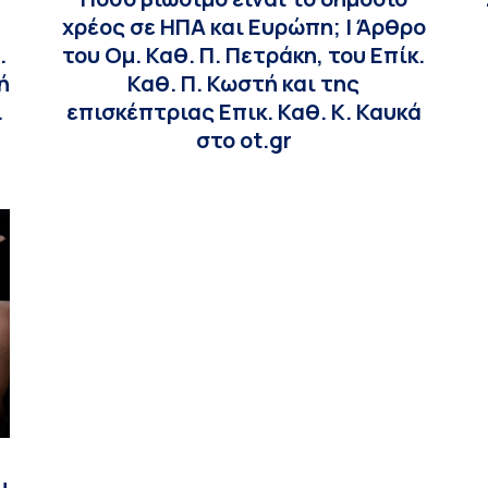
χρέος σε ΗΠΑ και Ευρώπη; | Άρθρο
.
του Ομ. Καθ. Π. Πετράκη, του Επίκ.
ή
Καθ. Π. Κωστή και της
.
επισκέπτριας Επικ. Καθ. Κ. Καυκά
στο ot.gr
υ