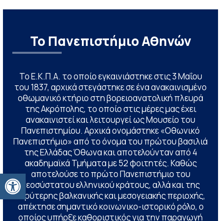
Το Πανεπιστήμιο Αθηνών
Το Ε.Κ.Π.Α. το οποίο εγκαινιάστηκε στις 3 Μαΐου
του 1837, αρχικά στεγάστηκε σε ένα ανακαινισμένο
οθωμανικό κτήριο στη βορειοανατολική πλευρά
της Ακρόπολης, το οποίο στις μέρες μας έχει
ανακαινιστεί και λειτουργεί ως Μουσείο του
Πανεπιστημίου. Αρχικά ονομάστηκε «Οθωνικό
Πανεπιστήμιο» από το όνομα του πρώτου βασιλιά
της Ελλάδας Όθωνα και αποτελούνταν από 4
ακαδημαϊκά Τμήματα με 52 φοιτητές. Καθώς
Ανοίξτε τη γραμμή εργαλείων
αποτελούσε το πρώτο Πανεπιστήμιο του
νεοσύστατου ελληνικού κράτους, αλλά και της
ευρύτερης βαλκανικής και μεσογειακής περιοχής,
απέκτησε σημαντικό κοινωνικο-ιστορικό ρόλο, ο
οποίος υπήρξε καθοριστικός για την παραγωγή