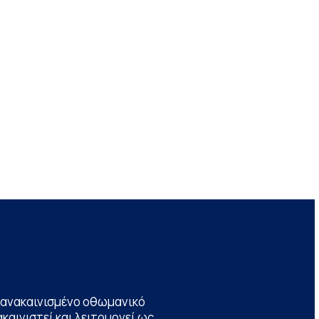
να ανακαινισμένο οθωμανικό
καινιστεί και λειτουργεί ως