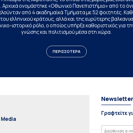
. Αρχικά ονομάστηκε «Οθωνικό Πανεπιστήμιο» από το όν
ελούνταν από 4 ακαδημαϊκά Τμήματα με 52 φοιτητές. Κα
ου ελληνικού κράτους, αλλά και της ευρύτερης βαλκανική
ικο-ιστορικό ρόλο, ο οποίος υπήρξε καθοριστικός για 
γνώσης και πολιτισμού μέσα στη χώρα.
ΠΕΡΙΣΣΟΤΕΡΑ
Newslette
Γραφτείτε γ
l Media