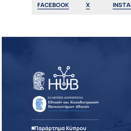
FACEBOOK
X
INST
Παράρτημα Κύπρου