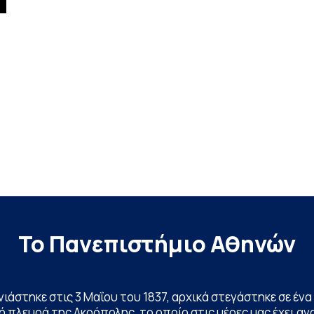
η
Το Πανεπιστήμιο Αθηνών
ινιάστηκε στις 3 Μαΐου του 1837, αρχικά στεγάστηκε σε έ
 πλευρά της Ακρόπολης, το οποίο στις μέρες μας έχει ανα