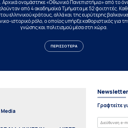
. Αρχικά ονομάστηκε «Οθωνικό Πανεπιστήμιο» από το όν
ελούνταν από 4 ακαδημαϊκά Τμήματα με 52 φοιτητές. Κα
ου ελληνικού κράτους, αλλά και της ευρύτερης βαλκανική
ικο-ιστορικό ρόλο, ο οποίος υπήρξε καθοριστικός για 
γνώσης και πολιτισμού μέσα στη χώρα.
ΠΕΡΙΣΣΟΤΕΡΑ
Newslette
Γραφτείτε γ
l Media