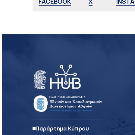
FACEBOOK
X
INST
Παράρτημα Κύπρου