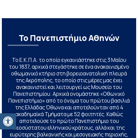
Το Πανεπιστήμιο Αθηνών
Το Ε.Κ.Π.Α. το οποίο εγκαινιάστηκε στις 3 Μαΐου
του 1837, αρχικά στεγάστηκε σε ένα ανακαινισμένο
οθωμανικό κτήριο στη βορειοανατολική πλευρά
της Ακρόπολης, το οποίο στις μέρες μας έχει
ανακαινιστεί και λειτουργεί ως Μουσείο του
Πανεπιστημίου. Αρχικά ονομάστηκε «Οθωνικό
Πανεπιστήμιο» από το όνομα του πρώτου βασιλιά
της Ελλάδας Όθωνα και αποτελούνταν από 4
Ανοίξτε τη γραμμή εργαλείων
ακαδημαϊκά Τμήματα με 52 φοιτητές. Καθώς
αποτελούσε το πρώτο Πανεπιστήμιο του
νεοσύστατου ελληνικού κράτους, αλλά και της
ευρύτερης βαλκανικής και μεσογειακής περιοχής,